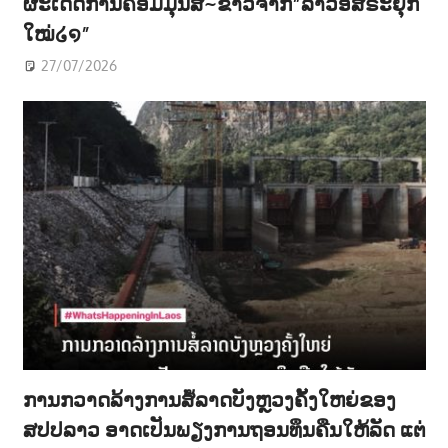
ຜະເດັດການຄອມມຸນີສ~ຂ່າວຈາກ”ລາວອິສຣະຍຸກ
ໃໝ່໒໑”
27/07/2026
ການກວາດລ້າງການສໍ້ລາດບັງຫຼວງຄັ້ງໃຫຍ່ຂອງ
ສປປລາວ ອາດເປັນພຽງການຖອນທຶນຄືນໃຫ້ລັດ ແຕ່