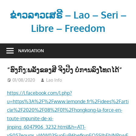
Skip
to
ຂ່າວລາວເສຣີ – Lao – Seri –
content
Libre – Freedom
ຂ່
າ
NAVIGATION
ວ
ແ
“ຮົງກົງ:ພລັງຂອງສີ ຈີງປີງ ບໍ່ການລົງໂທດໄດ້“
ລ
ະ
01/08/2020
Lao Info
ຂ່າວ - NEWS
ຂໍ້
https://l.facebook.com/l.php?
ມູ
u=https%3A%2F%2Fwww.lemonde.fr%2Fidees%2Farti
ນ
cle%2F2020%2F08%2F01%2Fhongkong-la-force-en-
ຂ່
toute-impunite-de-xi-
າ
jinping_6047906_3232.html&h=AT1-
ວ
ສ
yS057eougx_yWW03SuoEuB6befkynEQ5SlbEbINPryvE