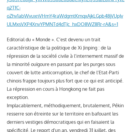
າ
q2TfC-
ນ
oZhv1abWvuxnVHmY4raWdgmtKmqxAjkLGpb48jVUpJv
ULMxsVXP4XnvYPMNTd4dTJc_hxDO8WZ8Rr-rA&s=1
Editorial du « Monde ». C’est devenu un trait
caractéristique de la politique de Xi Jinping : de la
répression de la société civile à l’internement massif de
la minorité ouïgoure en passant par les purges sous
couvert de lutte anticorruption, le chef de l’Etat-Parti
chinois frappe toujours plus fort que ce qui est anticipé.
La répression en cours à Hongkong ne fait pas
exception.
Implacablement, méthodiquement, brutalement, Pékin
resserre son étreinte sur le territoire en bafouant les
derniers vestiges démocratiques qui en faisaient la
spécificité. Le report d’un an, vendredi 31 juillet, des