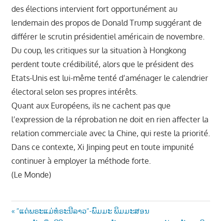
des élections intervient fort opportunément au
lendemain des propos de Donald Trump suggérant de
différer le scrutin présidentiel américain de novembre.
Du coup, les critiques sur la situation à Hongkong
perdent toute crédibilité, alors que le président des
Etats-Unis est lui-même tenté d’aménager le calendrier
électoral selon ses propres intérêts.
Quant aux Européens, ils ne cachent pas que
l’expression de la réprobation ne doit en rien affecter la
relation commerciale avec la Chine, qui reste la priorité.
Dans ce contexte, Xi Jinping peut en toute impunité
continuer à employer la méthode forte.
(Le Monde)
Post
Previous
“ແດ່ພຣະແມ່ທໍຣະນີລາວ“-ພົມມະ ພິມມະສອນ