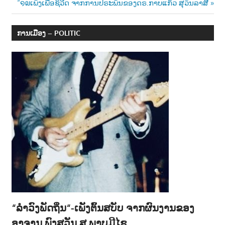
Post:
Next
“໑໙ເພັງເພື່ອຊິວີດ ຈາກການປຣະພັນຂອງດຣ.ກາບແກ້ວ ສຸວັນລາສີ
navigation
Post:
ການເມືອງ – POLITIC
“ລຳວົງພັດຖິ່ນ“-ເພັງຕົ້ນສບັບ ຈາກຜົນງານຂອງ
ອາຈານ ພົງສວັນ ສ.ພາບມີໄຊ