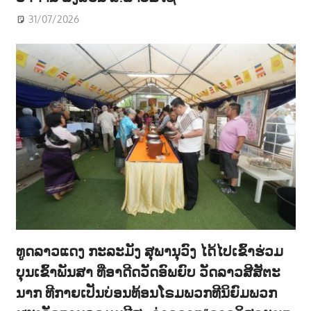
31/07/2026
ທູດລາວແດງ ກະລະມັງ ສຸພານຸວົງ ໄດ້ໄປເຂົ້າຮ່ວມ
ບຸນເຂົ້າພັນສາ ທີ່ອາດີດວັດອົພຍົບ ວັດລາວສີສັຕະ
ນາກ ທີກາຍເປັນບ່ອນທ້ອນໂຣມພວກທີນິຍົມພວກ