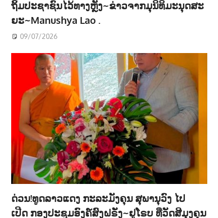
ຖິ້ມປະຊາຊົນໄວ້ທາງຫຼັງ~ຂ່າວຈາກມຸນິທິມະນຸດສະ
ຍະ~Manushya Lao .
09/07/2026
ດ່ວນ!ທູດລາວແດງ ກະລະມັງຄຸນ ສຸພານຸວົງ ໄປ
ເປີດ ກອງປະຊູມອົງຄ໌ສົງຝຣັ່ງ~ຢູໂຣບ ທີ່ວັດສີມຸງຄຸນ