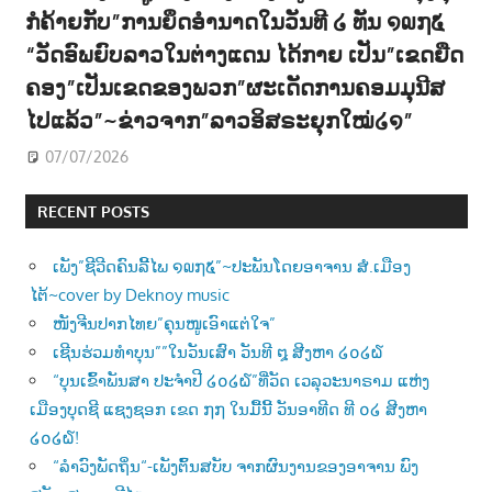
ກໍຄ້າຍກັບ”ການຍຶດອຳນາດໃນວັນທີ ໒ ທັນ ໑໙໗໕
“ວັດອົພຍົບລາວໃນຕ່າງແດນ ໄດ້ກາຍ ເປັນ”ເຂດຍືດ
ຄອງ”ເປັນເຂດຂອງພວກ”ຜະເດັດການຄອມມຸນີສ
ໄປແລ້ວ”~ຂ່າວຈາກ”ລາວອິສຣະຍຸກໃໝ່໒໑”
07/07/2026
RECENT POSTS
ເພັງ”ຊີວີດຄົນລີ້ໄພ ໑໙໗໕”~ປະພັນໂດຍອາຈານ ສໍ.ເມືອງ
ໄຕ້~cover by Deknoy music
ໜັງຈີນປາກໄທຍ”ຄຸນໜູເອົາແຕ່ໃຈ”
ເຊີນຮ່ວມທຳບຸນ””ໃນວັນເສົາ ວັນທີ ໘ ສີງຫາ ໒໐໒໖
“ບຸນເຂົ້າພັນສາ ປະຈຳປີ ໒໐໒໖”ທີ່ວັດ ເວລຸວະນາຣາມ ແຫ່ງ
ເມືອງບຸດຊີ ແຊງຊອກ ເຂດ ໗໗ ໃນມື້ນີ້ ວັນອາທີດ ທີ ໐໒ ສີງຫາ
໒໐໒໖!
“ລຳວົງພັດຖິ່ນ“-ເພັງຕົ້ນສບັບ ຈາກຜົນງານຂອງອາຈານ ພົງ