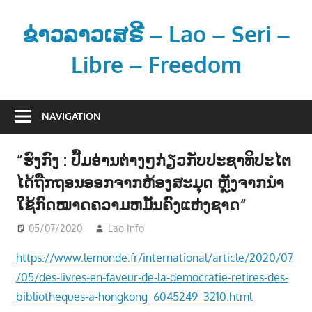
Skip
to
ຂ່າວລາວເສຣີ – Lao – Seri –
content
Libre – Freedom
ຂ່
າ
NAVIGATION
ວ
ແ
“ຮົງກົງ : ປື້ມອ່ານຕ່າງໆກ່ຽວກັບປະຊາທິປະໄຕ
ລ
ໄດ້ຖືກຖອນອອກຈາກຫ້ອງສະມຸດ ຫຼັງຈາກນຳ
ະ
ຂໍ້
ໃຊ້ກົດໝາດຄວາມຫມັ້ນຄົງແຫ່ງຊາດ“
ມູ
05/07/2020
Lao Info
ຂ່າວ - NEWS
ນ
ຂ່
https://www.lemonde.fr/international/article/2020/07
າ
/05/des-livres-en-faveur-de-la-democratie-retires-des-
ວ
bibliotheques-a-hongkong_6045249_3210.html
ສ