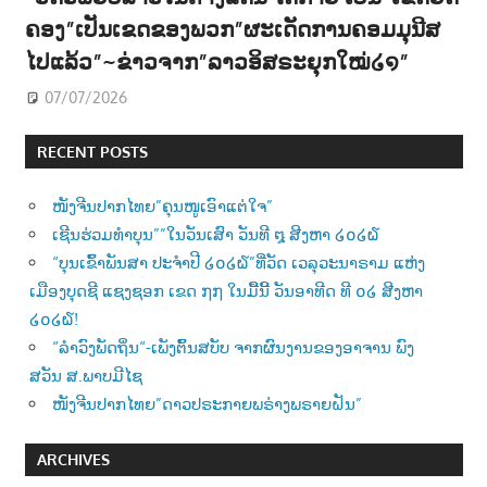
ຄອງ”ເປັນເຂດຂອງພວກ”ຜະເດັດການຄອມມຸນີສ
ໄປແລ້ວ”~ຂ່າວຈາກ”ລາວອິສຣະຍຸກໃໝ່໒໑”
07/07/2026
RECENT POSTS
ໜັງຈີນປາກໄທຍ”ຄຸນໜູເອົາແຕ່ໃຈ”
ເຊີນຮ່ວມທຳບຸນ””ໃນວັນເສົາ ວັນທີ ໘ ສີງຫາ ໒໐໒໖
“ບຸນເຂົ້າພັນສາ ປະຈຳປີ ໒໐໒໖”ທີ່ວັດ ເວລຸວະນາຣາມ ແຫ່ງ
ເມືອງບຸດຊີ ແຊງຊອກ ເຂດ ໗໗ ໃນມື້ນີ້ ວັນອາທີດ ທີ ໐໒ ສີງຫາ
໒໐໒໖!
“ລຳວົງພັດຖິ່ນ“-ເພັງຕົ້ນສບັບ ຈາກຜົນງານຂອງອາຈານ ພົງ
ສວັນ ສ.ພາບມີໄຊ
ໜັງຈີນປາກໄທຍ”ດາວປຣະກາຍພຣ່າງພຣາຍຝັນ”
ARCHIVES