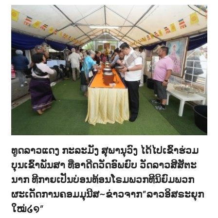
ທູດລາວແດງ ກະລະມັງ ສຸພານຸວົງ ໄດ້ໄປເຂົ້າຮ່ວມ
ບຸນເຂົ້າພັນສາ ທີ່ອາດີດວັດອົພຍົບ ວັດລາວສີສັຕະ
ນາກ ທີກາຍເປັນບ່ອນທ້ອນໂຣມພວກທີນິຍົມພວກ
ຜະເດັດການຄອມມຸນີສ~ຂ່າວຈາກ”ລາວອິສຣະຍຸກ
ໃໝ່໒໑”