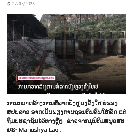
27/07/2026
ການກວາດລ້າງການສໍ້ລາດບັງຫຼວງຄັ້ງໃຫຍ່ຂອງ
ສປປລາວ ອາດເປັນພຽງການຖອນທຶນຄືນໃຫ້ລັດ ແຕ່
ຖິ້ມປະຊາຊົນໄວ້ທາງຫຼັງ~ຂ່າວຈາກມຸນິທິມະນຸດສະ
ຍະ~Manushya Lao .