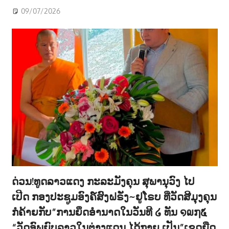
09/07/2026
ດ່ວນ!ທູດລາວແດງ ກະລະມັງຄຸນ ສຸພານຸວົງ ໄປ
ເປີດ ກອງປະຊູມອົງຄ໌ສົງຝຣັ່ງ~ຢູໂຣບ ທີ່ວັດສີມຸງຄຸນ
ກໍຄ້າຍກັບ”ການຍຶດອຳນາດໃນວັນທີ ໒ ທັນ ໑໙໗໕
“ວັດອົພຍົບລາວໃນຕ່າງແດນ ໄດ້ກາຍ ເປັນ”ເຂດຍືດ