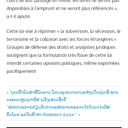
cours de leur passage en revue, les livres ne seront pas
disponibles à l’emprunt et ne seront plus référencés »,
a-t-il ajouté.
Cette loi vise à réprimer « la subversion, la sécession, le
terrorisme et la collusion avec les forces étrangères ».
Groupes de défense des droits et analystes juridiques
soulignent que la formulation très floue de cette loi
interdit certaines opinions politiques, même exprimées
pacifiquement
Post
Previous
“ບຸນເຂົ້າພັນສາທີ່ວັດລາວ ວັດເວລຸວະນາຣາມແຫ່ງເມືອງບຸດຊີ ຊານ
Post:
ນະຄອນຫຼວງປາຣີສ ຝຣັ່ງເສດເຊົ້ານີ້ “
navigation
Next
“ສະຖານະການກ່ຽວກັບການແຜ່ຂຍາຍພະຍາດໂກໂຣນາໄວຮັສ
Post:
ທົ່ວໂລກ ແຕ່ວັນທີ ຫາ ກໍຣະກະດາ ໒໐໒໐ “