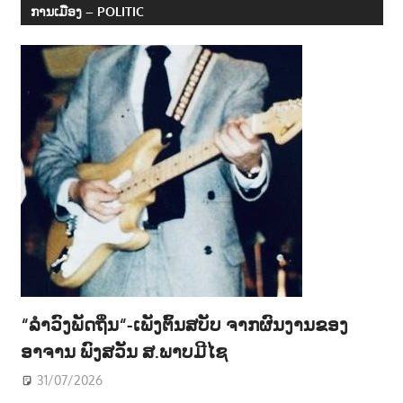
ການເມືອງ – POLITIC
“ລຳວົງພັດຖິ່ນ“-ເພັງຕົ້ນສບັບ ຈາກຜົນງານຂອງ
ອາຈານ ພົງສວັນ ສ.ພາບມີໄຊ
31/07/2026