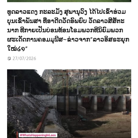
ທູດລາວແດງ ກະລະມັງ ສຸພານຸວົງ ໄດ້ໄປເຂົ້າຮ່ວມ
ບຸນເຂົ້າພັນສາ ທີ່ອາດີດວັດອົພຍົບ ວັດລາວສີສັຕະ
ນາກ ທີກາຍເປັນບ່ອນທ້ອນໂຣມພວກທີນິຍົມພວກ
ຜະເດັດການຄອມມຸນີສ~ຂ່າວຈາກ”ລາວອິສຣະຍຸກ
ໃໝ່໒໑”
27/07/2026