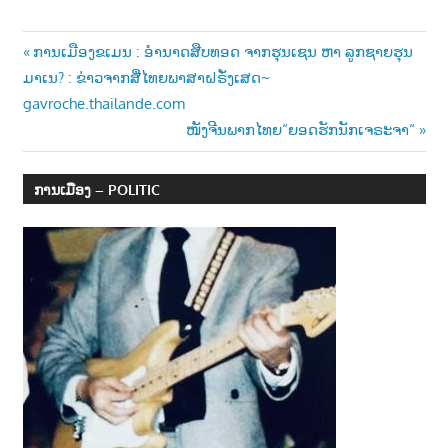
Post
Previous
ການເມືອງຂເມນ : ອຳນາດສືບທອດ ຈາກຮຸນເຊນ ຫາ ລູກຊາຍຮຸນ
Post:
ມາເນ? : ຂ່າວຈາກສື່ໄທຍພາສາຝຣັ່ງເສດ~
navigation
gavroche.thailande.com
Next
ໜັງຈີນພາກໄທຍ“ຍອດຮັກນັກເຈຣະຈາ“
Post:
ການເມືອງ – POLITIC