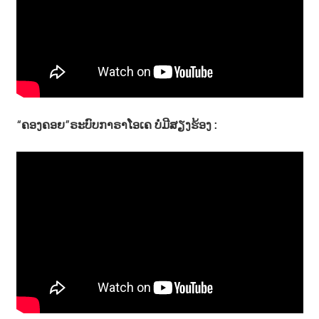
“ຄອງຄອຍ”ຣະບົບກາຣາໂອເຄ ບໍ່ມີສຽງຮ້ອງ :