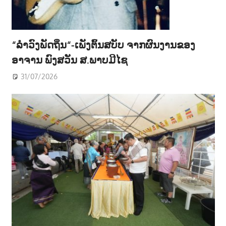
“ລຳວົງພັດຖິ່ນ“-ເພັງຕົ້ນສບັບ ຈາກຜົນງານຂອງ
ອາຈານ ພົງສວັນ ສ.ພາບມີໄຊ
31/07/2026