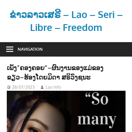
Skip
to
ຂ່າວລາວເສຣີ – Lao – Seri –
content
Libre – Freedom
ຂ່
າ
NAVIGATION
ວ
ແ
ເພັງ”ຄອງຄອຍ”~ຜົນງານຂອງແມ່ຂອງ
ລ
ຂຽວ~ຮ້ອງໂດຍມິດາ ສຣິວົງຊນະ
ະ
ຂໍ້
28/07/2023
Lao Info
ດົນຕຣີ - MUSIC
ມູ
ນ
ຂ່
າ
ວ
ສ