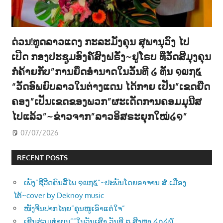
ດ່ວນ!ທູດລາວແດງ ກະລະມັງຄຸນ ສຸພານຸວົງ ໄປ
ເປີດ ກອງປະຊູມອົງຄ໌ສົງຝຣັ່ງ~ຢູໂຣບ ທີ່ວັດສີມຸງຄຸນ
ກໍຄ້າຍກັບ”ການຍຶດອຳນາດໃນວັນທີ ໒ ທັນ ໑໙໗໕
“ວັດອົພຍົບລາວໃນຕ່າງແດນ ໄດ້ກາຍ ເປັນ”ເຂດຍືດ
ຄອງ”ເປັນເຂດຂອງພວກ”ຜະເດັດການຄອມມຸນີສ
ໄປແລ້ວ”~ຂ່າວຈາກ”ລາວອິສຣະຍຸກໃໝ່໒໑”
07/07/2026
RECENT POSTS
ເພັງ”ຊີວີດຄົນລີ້ໄພ ໑໙໗໕”~ປະພັນໂດຍອາຈານ ສໍ.ເມືອງ
ໄຕ້~cover by Deknoy music
ໜັງຈີນປາກໄທຍ”ຄຸນໜູເອົາແຕ່ໃຈ”
ເຊີນຮ່ວມທຳບຸນ””ໃນວັນເສົາ ວັນທີ ໘ ສີງຫາ ໒໐໒໖