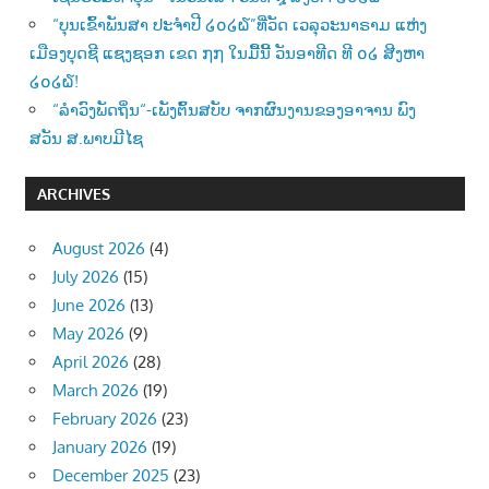
“ບຸນເຂົ້າພັນສາ ປະຈຳປີ ໒໐໒໖”ທີ່ວັດ ເວລຸວະນາຣາມ ແຫ່ງ
ເມືອງບຸດຊີ ແຊງຊອກ ເຂດ ໗໗ ໃນມື້ນີ້ ວັນອາທີດ ທີ ໐໒ ສີງຫາ
໒໐໒໖!
“ລຳວົງພັດຖິ່ນ“-ເພັງຕົ້ນສບັບ ຈາກຜົນງານຂອງອາຈານ ພົງ
ສວັນ ສ.ພາບມີໄຊ
ARCHIVES
August 2026
(4)
July 2026
(15)
June 2026
(13)
May 2026
(9)
April 2026
(28)
March 2026
(19)
February 2026
(23)
January 2026
(19)
December 2025
(23)