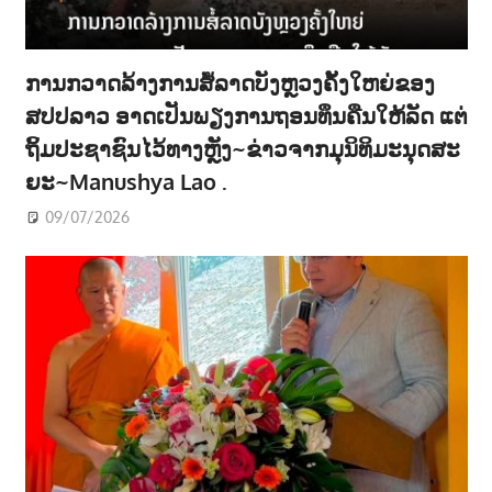
ການກວາດລ້າງການສໍ້ລາດບັງຫຼວງຄັ້ງໃຫຍ່ຂອງ
ສປປລາວ ອາດເປັນພຽງການຖອນທຶນຄືນໃຫ້ລັດ ແຕ່
ຖິ້ມປະຊາຊົນໄວ້ທາງຫຼັງ~ຂ່າວຈາກມຸນິທິມະນຸດສະ
ຍະ~Manushya Lao .
09/07/2026