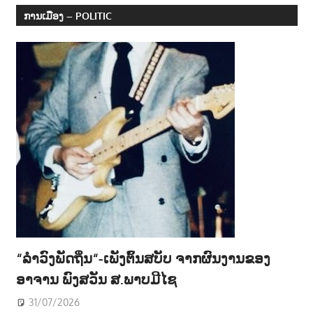
ການເມືອງ – POLITIC
“ລຳວົງພັດຖິ່ນ“-ເພັງຕົ້ນສບັບ ຈາກຜົນງານຂອງ
ອາຈານ ພົງສວັນ ສ.ພາບມີໄຊ
31/07/2026