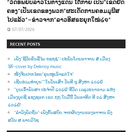
“ວັດອົພຍົບລາວໃນຕ່າງແດນ ໄດ້ກາຍ ເປັນ”ເຂດຍືດ
ຄອງ”ເປັນເຂດຂອງພວກ”ຜະເດັດການຄອມມຸນີສ
ໄປແລ້ວ”~ຂ່າວຈາກ”ລາວອິສຣະຍຸກໃໝ່໒໑”
07/07/2026
RECENT POSTS
ເພັງ”ຊີວີດຄົນລີ້ໄພ ໑໙໗໕”~ປະພັນໂດຍອາຈານ ສໍ.ເມືອງ
ໄຕ້~cover by Deknoy music
ໜັງຈີນປາກໄທຍ”ຄຸນໜູເອົາແຕ່ໃຈ”
ເຊີນຮ່ວມທຳບຸນ””ໃນວັນເສົາ ວັນທີ ໘ ສີງຫາ ໒໐໒໖
“ບຸນເຂົ້າພັນສາ ປະຈຳປີ ໒໐໒໖”ທີ່ວັດ ເວລຸວະນາຣາມ ແຫ່ງ
ເມືອງບຸດຊີ ແຊງຊອກ ເຂດ ໗໗ ໃນມື້ນີ້ ວັນອາທີດ ທີ ໐໒ ສີງຫາ
໒໐໒໖!
“ລຳວົງພັດຖິ່ນ“-ເພັງຕົ້ນສບັບ ຈາກຜົນງານຂອງອາຈານ ພົງ
ສວັນ ສ.ພາບມີໄຊ