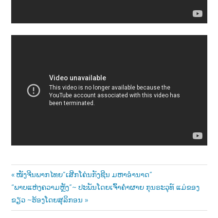
Post
Previous
ໜັງຈີນພາກໄທຍ”ເສີກໂຄ່ນກັງຊີນ ມຫາອຳນາດ”
Next
Post:
“ພາບແຫ່ງຄວາມຫຼັງ”~ ປະພັນໂດຍເຈົ້າຄຳຜາຍ ກຸນຣະວຸທ໌ ແມ່ຂອງ
navigation
Post:
ຂຽວ ~ຮ້ອງໂດຍສຸລິກອນ