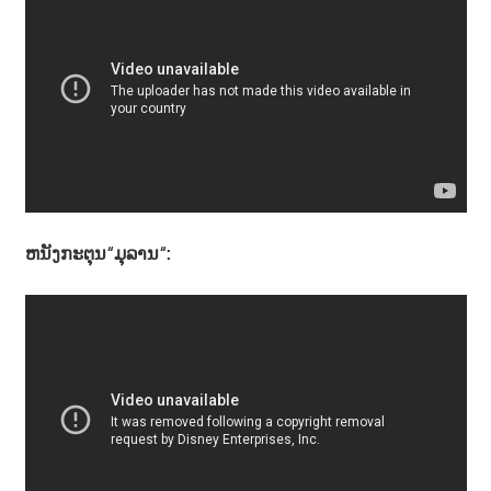
ຫນັງກະຕຸນ“ມຸລານ“: