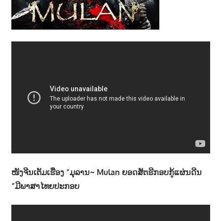
າ
ນ
ໜັງຈີນເຕັມເຮື່ອງ ”ມຸລານ~ Mulan ຍອດສັຕຮີກອບກູ້ແຜ່ນດີນ
”ມີພາສາໄທຍປະກອບ