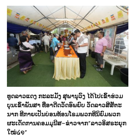
ທູດລາວແດງ ກະລະມັງ ສຸພານຸວົງ ໄດ້ໄປເຂົ້າຮ່ວມ
ບຸນເຂົ້າພັນສາ ທີ່ອາດີດວັດອົພຍົບ ວັດລາວສີສັຕະ
ນາກ ທີກາຍເປັນບ່ອນທ້ອນໂຣມພວກທີນິຍົມພວກ
ຜະເດັດການຄອມມຸນີສ~ຂ່າວຈາກ”ລາວອິສຣະຍຸກ
ໃໝ່໒໑”