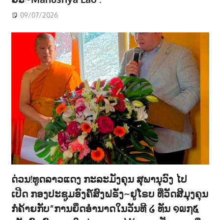
09/07/2026
ດ່ວນ!ທູດລາວແດງ ກະລະມັງຄຸນ ສຸພານຸວົງ ໄປ
ເປີດ ກອງປະຊູມອົງຄ໌ສົງຝຣັ່ງ~ຢູໂຣບ ທີ່ວັດສີມຸງຄຸນ
ກໍຄ້າຍກັບ”ການຍຶດອຳນາດໃນວັນທີ ໒ ທັນ ໑໙໗໕