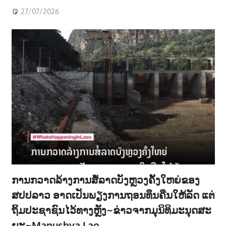
27/07/2026
ການກວາດລ້າງການສໍ້ລາດບັງຫຼວງຄັ້ງໃຫຍ່ຂອງ
ສປປລາວ ອາດເປັນພຽງການຖອນທຶນຄືນໃຫ້ລັດ ແຕ່
ຖິ້ມປະຊາຊົນໄວ້ທາງຫຼັງ~ຂ່າວຈາກມຸນິທິມະນຸດສະ
ຍະ~Manushya Lao .