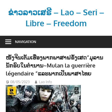
Skip
to
ຂ່າວລາວເສຣີ – Lao – Seri –
content
Libre – Freedom
ຂ່
າ
NAVIGATION
ວ
ແ
ໜັງຈີນເຕັມເຮື່ອງພາກພາສາຝຣັ່ງເສດ”ມຸລານ
ລ
ນັກຣົບໃນຕຳນານ~Mulan la guerrière
ະ
ຂໍ້
légendaire ”ແລະພາກເປັນພາສາໄທຍ
ມູ
08/05/2023
Lao Info
ບັນເທີງ - ENTERTAINMENT
ນ
ຂ່
າ
ວ
ສ