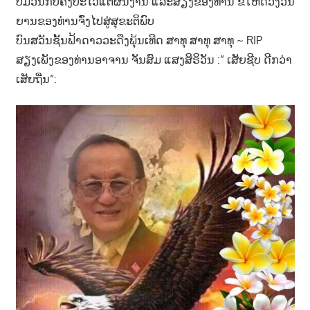
ບໍ່ມີວັນກັບຄົງປະໄວ້ແຕ່ຜົນງານ ແລະສຽງຂອງທ່ານ ຂໍໃຫດວງວີນ
າ
ຍານຂອງທ່ານຈົ່ງໄປສູ່ສຸຂະຕິພົບ
ນ
ບົນສວັນຊັ້ນຟ້າດາວວະດືງພຸ້ນເທີດ ສາທຸ ສາທຸ ສາທຸ ~ RIP
ສຽງເພັງຂອງທ່ານອາຈານ ຈັນສົມ ແສງສິຣິວັນ :” ເສັຍຊີບ ດີກວ່າ
ເສັຍຖີ່ນ”: