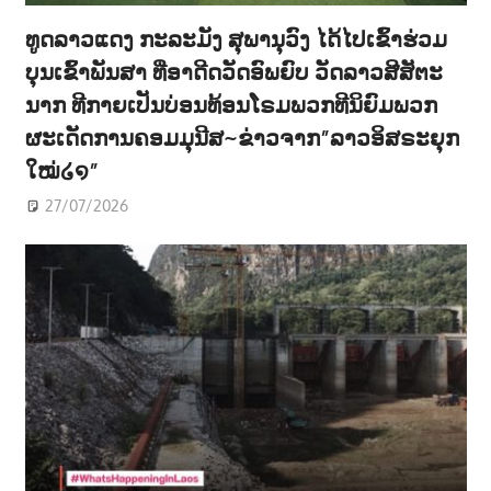
ທູດລາວແດງ ກະລະມັງ ສຸພານຸວົງ ໄດ້ໄປເຂົ້າຮ່ວມ
ບຸນເຂົ້າພັນສາ ທີ່ອາດີດວັດອົພຍົບ ວັດລາວສີສັຕະ
ນາກ ທີກາຍເປັນບ່ອນທ້ອນໂຣມພວກທີນິຍົມພວກ
ຜະເດັດການຄອມມຸນີສ~ຂ່າວຈາກ”ລາວອິສຣະຍຸກ
ໃໝ່໒໑”
27/07/2026