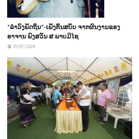
“ລຳວົງພັດຖິ່ນ“-ເພັງຕົ້ນສບັບ ຈາກຜົນງານຂອງ
ອາຈານ ພົງສວັນ ສ.ພາບມີໄຊ
31/07/2026