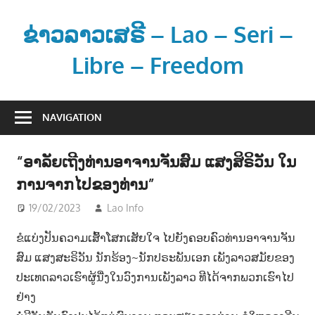
Skip
to
ຂ່າວລາວເສຣີ – Lao – Seri –
content
Libre – Freedom
ຂ່
າ
NAVIGATION
ວ
ແ
“ອາລັຍເຖີງທ່ານອາຈານຈັນສົມ ແສງສິຣິວັນ ໃນ
ລ
ການຈາກໄປຂອງທ່ານ”
ະ
ຂໍ້
19/02/2023
Lao Info
ສັງຄົມ - SOCIETY
,
ດົນຕຣີ - MUSIC
ມູ
ຂໍແບ່ງປັນຄວາມເສົ້າໂສກເສັຍໃຈ ໄປຍັງຄອບຄົວທ່ານອາຈານຈັນ
ນ
ສົມ ແສງສະຣິວັນ ນັກຮ້ອງ~ນັກປຣະພັນເອກ ເພັງລາວສມັຍຂອງ
ຂ່
າ
ປະເທດລາວເຮົາຜູ້ນື່ງໃນວົງການເພັງລາວ ທີໄດ້ຈາກພວກເຮົາໄປ
ວ
ຢ່າງ
ສ