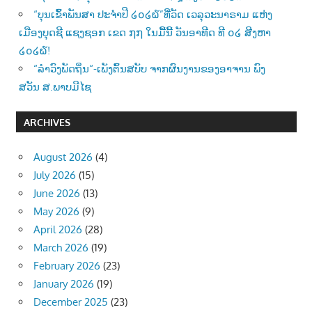
“ບຸນເຂົ້າພັນສາ ປະຈຳປີ ໒໐໒໖”ທີ່ວັດ ເວລຸວະນາຣາມ ແຫ່ງ
ເມືອງບຸດຊີ ແຊງຊອກ ເຂດ ໗໗ ໃນມື້ນີ້ ວັນອາທີດ ທີ ໐໒ ສີງຫາ
໒໐໒໖!
“ລຳວົງພັດຖິ່ນ“-ເພັງຕົ້ນສບັບ ຈາກຜົນງານຂອງອາຈານ ພົງ
ສວັນ ສ.ພາບມີໄຊ
ARCHIVES
August 2026
(4)
July 2026
(15)
June 2026
(13)
May 2026
(9)
April 2026
(28)
March 2026
(19)
February 2026
(23)
January 2026
(19)
December 2025
(23)