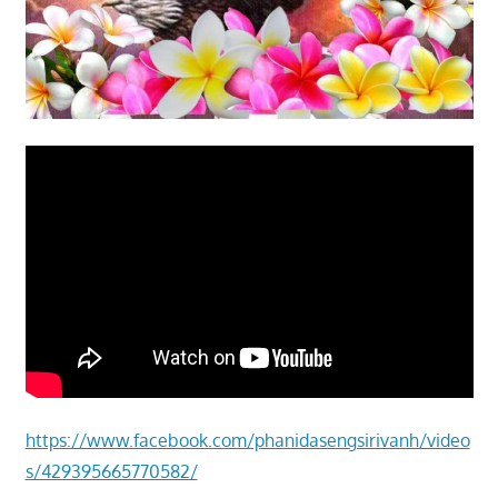
https://www.facebook.com/phanidasengsirivanh/video
s/429395665770582/