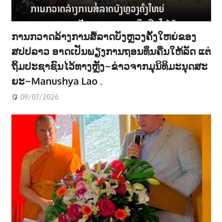
ການກວາດລ້າງການສໍ້ລາດບັງຫຼວງຄັ້ງໃຫຍ່ຂອງ
ສປປລາວ ອາດເປັນພຽງການຖອນທຶນຄືນໃຫ້ລັດ ແຕ່
ຖິ້ມປະຊາຊົນໄວ້ທາງຫຼັງ~ຂ່າວຈາກມຸນິທິມະນຸດສະ
ຍະ~Manushya Lao .
09/07/2026