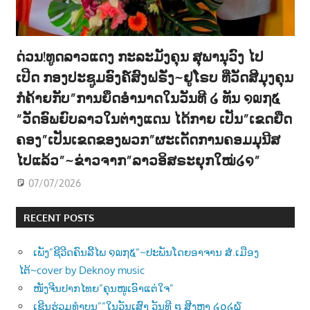
ດ່ວນ!ທູດລາວແດງ ກະລະມັງຄຸນ ສຸພານຸວົງ ໄປ
ເປີດ ກອງປະຊູມອົງຄ໌ສົງຝຣັ່ງ~ຢູໂຣບ ທີ່ວັດສີມຸງຄຸນ
ກໍຄ້າຍກັບ”ການຍຶດອຳນາດໃນວັນທີ ໒ ທັນ ໑໙໗໕
“ວັດອົພຍົບລາວໃນຕ່າງແດນ ໄດ້ກາຍ ເປັນ”ເຂດຍືດ
ຄອງ”ເປັນເຂດຂອງພວກ”ຜະເດັດການຄອມມຸນີສ
ໄປແລ້ວ”~ຂ່າວຈາກ”ລາວອິສຣະຍຸກໃໝ່໒໑”
07/07/2026
RECENT POSTS
ເພັງ”ຊີວີດຄົນລີ້ໄພ ໑໙໗໕”~ປະພັນໂດຍອາຈານ ສໍ.ເມືອງ
ໄຕ້~cover by Deknoy music
ໜັງຈີນປາກໄທຍ”ຄຸນໜູເອົາແຕ່ໃຈ”
ເຊີນຮ່ວມທຳບຸນ””ໃນວັນເສົາ ວັນທີ ໘ ສີງຫາ ໒໐໒໖