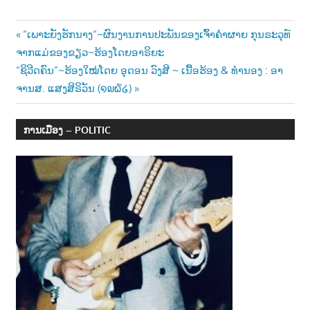
Post
Previous
“ເພາະຍັງຮັກນາງ“~ຜົນງານການປະພັນຂອງເຈົ້າຄຳຜາຍ ກຸນຣະວຸທ໌
Post:
ຈາກແມ່ຂອງຂຽວ~ຮ້ອງໂດຍອາຣິຍະ
navigation
Next
“ຊິວີດຄົນ”~ຮ້ອງໃໝ່ໂດຍ ອຸດອນ ວົງສີ ~ ເນື້ອຮ້ອງ & ທຳນອງ : ອາ
Post:
ຈານສ. ແສງສິຣິວັນ (໑໙໖໒)
ການເມືອງ – POLITIC