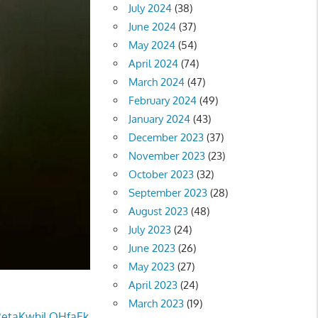
July 2024
(38)
June 2024
(37)
May 2024
(54)
April 2024
(74)
March 2024
(47)
February 2024
(49)
January 2024
(43)
December 2023
(37)
November 2023
(23)
October 2023
(32)
September 2023
(28)
August 2023
(48)
July 2023
(24)
June 2023
(26)
May 2023
(27)
April 2023
(24)
March 2023
(19)
2etaKwhjLOHfaEk