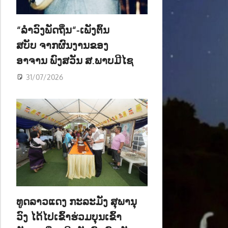
ນ
“ລຳວົງພັດຖິ່ນ“-ເພັງຕົ້ນ
ສບັບ ຈາກຜົນງານຂອງ
ອາຈານ ພົງສວັນ ສ.ພາບມີໄຊ
31/07/2026
ທູດລາວແດງ ກະລະມັງ ສຸພານຸ
ວົງ ໄດ້ໄປເຂົ້າຮ່ວມບຸນເຂົ້າ