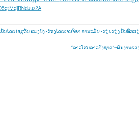
05qtMq1RNduuz2A
ປະພັນໂດຍໄຊສຸວັນ ແພງພົງ~ຮ້ອງໂດຍເຈນຈິຣາ ທານະມັຍ~ຮຽບຮຽງ ບັນທືກ
n
Next
“ລາວໂຮມລາວທັ້ງຊາດ”~ຜົນງານຂອງ
Post: