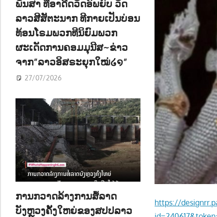
ພັນສາ ທີ່ອາດີດວັດອົພຍົບ ວັດ
ລາວສີສັຕະນາກ ທີກາຍເປັນບ່ອນ
ທ້ອນໂຣມພວກທີນິຍົມພວກ
ຜະເດັດການຄອມມຸນີສ~ຂ່າວ
ຈາກ”ລາວອິສຣະຍຸກໃໝ່໒໑”
27/07/2026
ການກວາດລ້າງການສໍ້ລາດ
https://designrr.
ບັງຫຼວງຄັ້ງໃຫຍ່ຂອງສປປລາວ
id=240617&toke