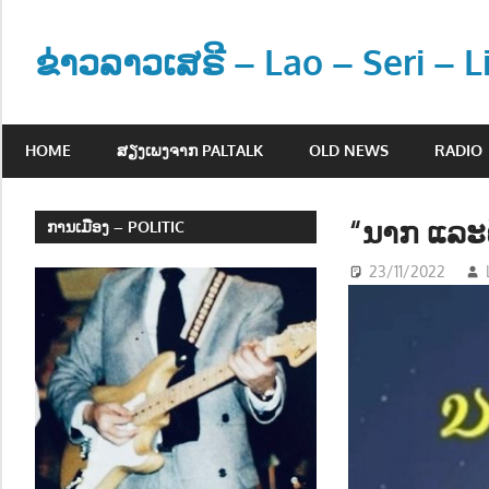
Skip
to
ຂ່າວລາວເສຣີ – Lao – Seri – 
content
ຂ່
າ
HOME
ສຽງເພງຈາກ PALTALK
OLD NEWS
RADIO
ວ
ແ
ລ
“ນາກ ແລະ
ການເມືອງ – POLITIC
ະ
23/11/2022
ຂໍ້
ມູ
ນ
ຂ່
າ
ວ
ສ
າ