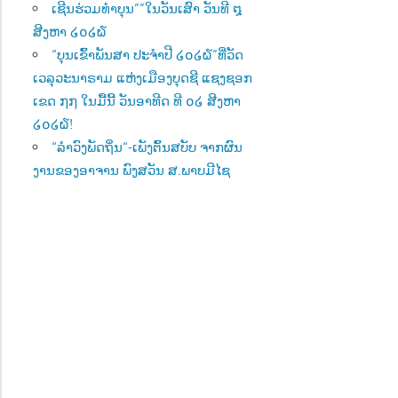
ເຊີນຮ່ວມທຳບຸນ””ໃນວັນເສົາ ວັນທີ ໘
ສີງຫາ ໒໐໒໖
“ບຸນເຂົ້າພັນສາ ປະຈຳປີ ໒໐໒໖”ທີ່ວັດ
ເວລຸວະນາຣາມ ແຫ່ງເມືອງບຸດຊີ ແຊງຊອກ
ເຂດ ໗໗ ໃນມື້ນີ້ ວັນອາທີດ ທີ ໐໒ ສີງຫາ
໒໐໒໖!
“ລຳວົງພັດຖິ່ນ“-ເພັງຕົ້ນສບັບ ຈາກຜົນ
ງານຂອງອາຈານ ພົງສວັນ ສ.ພາບມີໄຊ