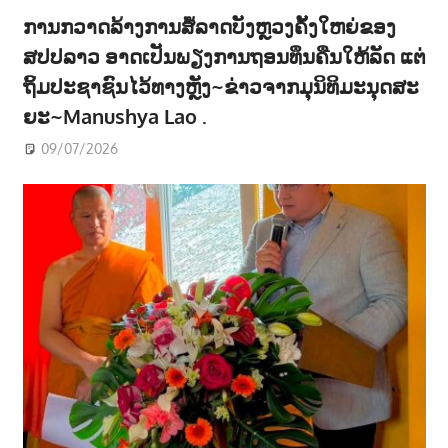
ການກວາດລ້າງການສໍ້ລາດບັງຫຼວງຄັ້ງໃຫຍ່ຂອງ
ສປປລາວ ອາດເປັນພຽງການຖອນທຶນຄືນໃຫ້ລັດ ແຕ່
ຖິ້ມປະຊາຊົນໄວ້ທາງຫຼັງ~ຂ່າວຈາກມຸນິທິມະນຸດສະ
ຍະ~Manushya Lao .
09/07/2026