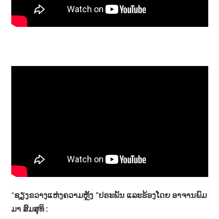
າ
ນ
“
ຊຽງຂວາງແຫ່ງຄວາມຫຼັງ “ປຣະພັນ ແລະຮ້ອງໂດຍ ອາຈານພົມ
ມາ ສົມສຸທິ :