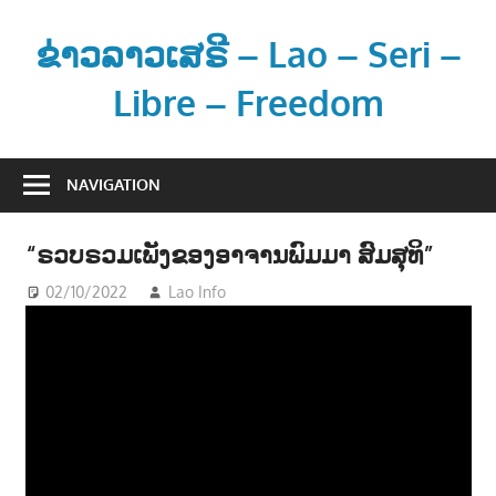
Skip
to
ຂ່າວລາວເສຣີ – Lao – Seri –
content
Libre – Freedom
ຂ່
າ
NAVIGATION
ວ
ແ
“ຣວບຣວມເພັງຂອງອາຈານພົມມາ ສົມສຸທິ”
ລ
ະ
02/10/2022
Lao Info
ດົນຕຣີ - MUSIC
ຂໍ້
ມູ
ນ
ຂ່
າ
ວ
ສ