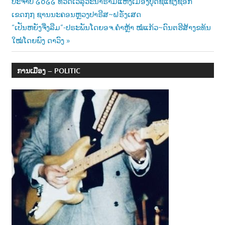
Post:
ປະຈຳປີ ໒໐໒໒ ທີ່ວັດເວລຸວະນາຣາມແຫ່ງເມືອງບຸດຊີແຊງຊອກ
navigation
ເຂດ໗໗ ຊານນະຄອນຫຼວງປາຣີສ~ຝຣັ່ງເສດ
Next
“ເປັນຫຍັງຈື່ງລືມ”-ປຣະພັນໂດຍອຈ.ຄຳຫຼ້າ ໝໍແກ້ວ~ດົນຕຮີສ້າງຂທ້ນ
Post:
ໃໝ່ໂດຍພົງ ດາວົງ
ການເມືອງ – POLITIC