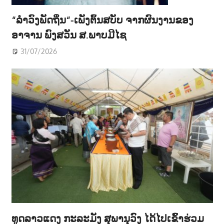
“ລຳວົງພັດຖິ່ນ“-ເພັງຕົ້ນສບັບ ຈາກຜົນງານຂອງ
ອາຈານ ພົງສວັນ ສ.ພາບມີໄຊ
31/07/2026
ທູດລາວແດງ ກະລະມັງ ສຸພານຸວົງ ໄດ້ໄປເຂົ້າຮ່ວມ