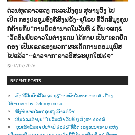
ດ່ວນ!ທູດລາວແດງ ກະລະມັງຄຸນ ສຸພານຸວົງ ໄປ
ເປີດ ກອງປະຊູມອົງຄ໌ສົງຝຣັ່ງ~ຢູໂຣບ ທີ່ວັດສີມຸງຄຸນ
ກໍຄ້າຍກັບ”ການຍຶດອຳນາດໃນວັນທີ ໒ ທັນ ໑໙໗໕
“ວັດອົພຍົບລາວໃນຕ່າງແດນ ໄດ້ກາຍ ເປັນ”ເຂດຍືດ
ຄອງ”ເປັນເຂດຂອງພວກ”ຜະເດັດການຄອມມຸນີສ
ໄປແລ້ວ”~ຂ່າວຈາກ”ລາວອິສຣະຍຸກໃໝ່໒໑”
07/07/2026
RECENT POSTS
ເພັງ”ຊີວີດຄົນລີ້ໄພ ໑໙໗໕”~ປະພັນໂດຍອາຈານ ສໍ.ເມືອງ
ໄຕ້~cover by Deknoy music
ໜັງຈີນປາກໄທຍ”ຄຸນໜູເອົາແຕ່ໃຈ”
ເຊີນຮ່ວມທຳບຸນ””ໃນວັນເສົາ ວັນທີ ໘ ສີງຫາ ໒໐໒໖
“ບຸນເຂົ້າພັນສາ ປະຈຳປີ ໒໐໒໖”ທີ່ວັດ ເວລຸວະນາຣາມ ແຫ່ງ
ເມືອງບຸດຊີ ແຊງຊອກ ເຂດ ໗໗ ໃນມື້ນີ້ ວັນອາທີດ ທີ ໐໒ ສີງຫາ