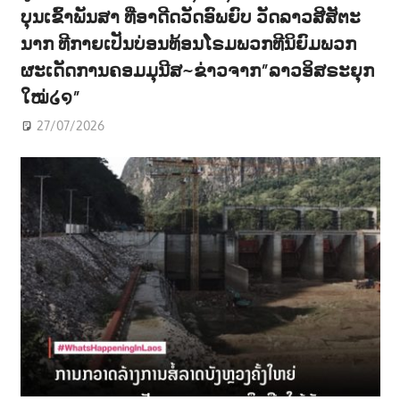
ບຸນເຂົ້າພັນສາ ທີ່ອາດີດວັດອົພຍົບ ວັດລາວສີສັຕະ
ນາກ ທີກາຍເປັນບ່ອນທ້ອນໂຣມພວກທີນິຍົມພວກ
ຜະເດັດການຄອມມຸນີສ~ຂ່າວຈາກ”ລາວອິສຣະຍຸກ
ໃໝ່໒໑”
27/07/2026