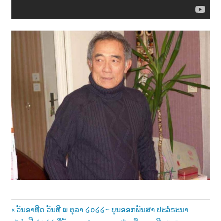
Post
Previous
ວັນອາທີດ ວັນທີ ໙ ຕຸລາ ໒໐໒໒~ ບຸນອອກພັນສາ ປະວໍຣະນາ