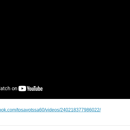
book.com/tosavotssa60/videos/240218377986022/