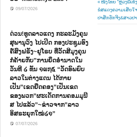
Post
Previous
ໜັງໄທຍ ”ຫຼວງພີ່ເທັ່
09/07/2026
Next
Post:
ຂໍສແດງຄວາມເສັຍໃຈ ແ
navigatio
Post:
ປາສັກຮັກຈີງ&ສາວປາ
ດ່ວນ!ທູດລາວແດງ ກະລະມັງຄຸນ
ສຸພານຸວົງ ໄປເປີດ ກອງປະຊູມອົງ
ຄ໌ສົງຝຣັ່ງ~ຢູໂຣບ ທີ່ວັດສີມຸງຄຸນ
ກໍຄ້າຍກັບ”ການຍຶດອຳນາດໃນ
ວັນທີ ໒ ທັນ ໑໙໗໕ “ວັດອົພຍົບ
ລາວໃນຕ່າງແດນ ໄດ້ກາຍ
ເປັນ”ເຂດຍືດຄອງ”ເປັນເຂດ
ຂອງພວກ”ຜະເດັດການຄອມມຸນີ
ສ ໄປແລ້ວ”~ຂ່າວຈາກ”ລາວ
ອິສຣະຍຸກໃໝ່໒໑”
07/07/2026