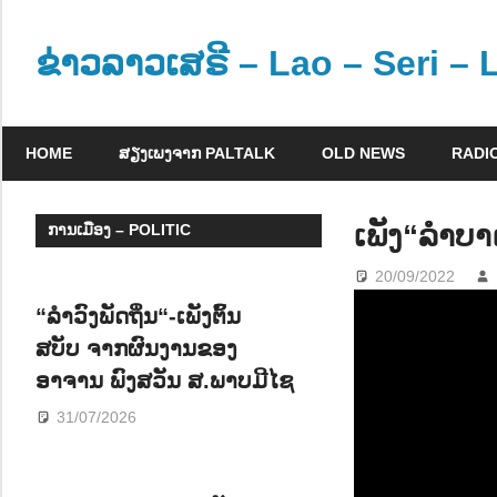
Skip
to
ຂ່າວລາວເສຣີ – Lao – Seri –
content
ຂ່
າ
HOME
ສຽງເພງຈາກ PALTALK
OLD NEWS
RADI
ວ
ແ
ລ
ເພັງ“ລຳບ
ການເມືອງ – POLITIC
ະ
20/09/2022
ຂໍ້
ມູ
“ລຳວົງພັດຖິ່ນ“-ເພັງຕົ້ນ
ນ
ສບັບ ຈາກຜົນງານຂອງ
ຂ່
ອາຈານ ພົງສວັນ ສ.ພາບມີໄຊ
າ
31/07/2026
ວ
ສ
າ