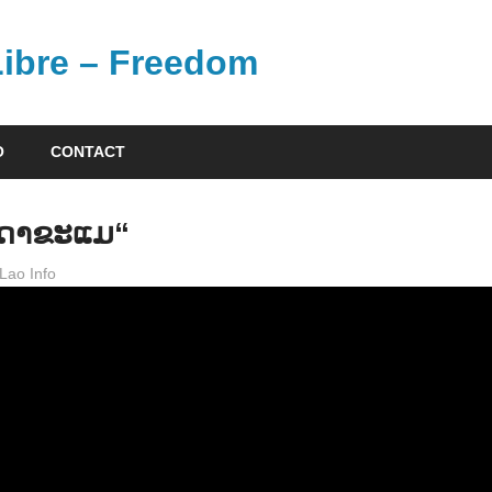
 Libre – Freedom
O
CONTACT
າດາຂະແມ“
Lao Info
ດົນຕຣີ - MUSIC