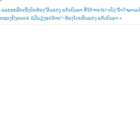
ງ”
ລະຣະລືກເຖີງນັກຮ້ອງ”ອີນແຕ່ງ ແກ້ວບົວລາ ທີໄດ້ຈາກໄປ~ເພັງ”ນໍ້າໃຈລາວເ
n
ກຊອງຍັງຄອຍ& ຂໍມີພຽງແຕ່ອ້າຍ”~ຮ້ອງໂດຍອີນແຕ່ງ ແກ້ວບົວລາ