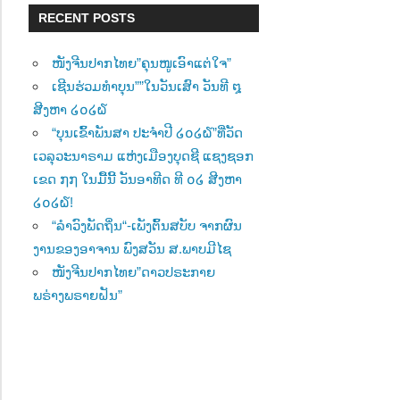
RECENT POSTS
ໜັງຈີນປາກໄທຍ”ຄຸນໜູເອົາແຕ່ໃຈ”
ເຊີນຮ່ວມທຳບຸນ””ໃນວັນເສົາ ວັນທີ ໘
ສີງຫາ ໒໐໒໖
“ບຸນເຂົ້າພັນສາ ປະຈຳປີ ໒໐໒໖”ທີ່ວັດ
ເວລຸວະນາຣາມ ແຫ່ງເມືອງບຸດຊີ ແຊງຊອກ
ເຂດ ໗໗ ໃນມື້ນີ້ ວັນອາທີດ ທີ ໐໒ ສີງຫາ
໒໐໒໖!
“ລຳວົງພັດຖິ່ນ“-ເພັງຕົ້ນສບັບ ຈາກຜົນ
ງານຂອງອາຈານ ພົງສວັນ ສ.ພາບມີໄຊ
ໜັງຈີນປາກໄທຍ”ດາວປຣະກາຍ
ພຣ່າງພຣາຍຝັນ”