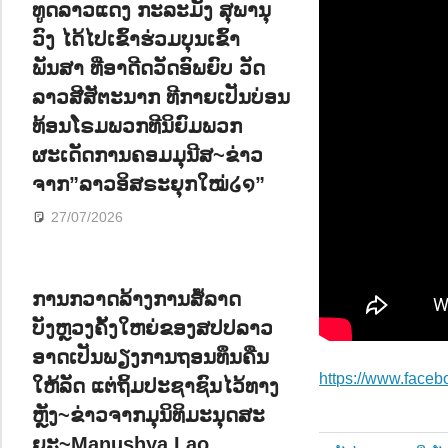
ທູດລາວແດງ ກະລະມັງ ສຸພານຸ
ນ
ວົງ ໄດ້ໄປເຂົ້າຮ່ວມບຸນເຂົ້າ
ພັນສາ ທີ່ອາດີດວັດອົພຍົບ ວັດ
ລາວສີສັຕະນາກ ທີກາຍເປັນບ່ອນ
ທ້ອນໂຣມພວກທີນິຍົມພວກ
ຜະເດັດການຄອມມຸນີສ~ຂ່າວ
ຈາກ”ລາວອິສຣະຍຸກໃໝ່໒໑”
27/07/2026
ການກວາດລ້າງການສໍ້ລາດ
ບັງຫຼວງຄັ້ງໃຫຍ່ຂອງສປປລາວ
ອາດເປັນພຽງການຖອນທຶນຄືນ
https://www.face
ໃຫ້ລັດ ແຕ່ຖິ້ມປະຊາຊົນໄວ້ທາງ
ຫຼັງ~ຂ່າວຈາກມຸນິທິມະນຸດສະ
ຍະ~Manushya Lao .