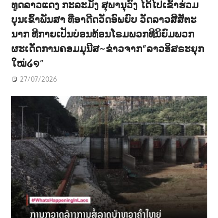
ທູດລາວແດງ ກະລະມັງ ສຸພານຸວົງ ໄດ້ໄປເຂົ້າຮ່ວມ
ບຸນເຂົ້າພັນສາ ທີ່ອາດີດວັດອົພຍົບ ວັດລາວສີສັຕະ
ນາກ ທີກາຍເປັນບ່ອນທ້ອນໂຣມພວກທີນິຍົມພວກ
ຜະເດັດການຄອມມຸນີສ~ຂ່າວຈາກ”ລາວອິສຣະຍຸກ
ໃໝ່໒໑”
27/07/2026