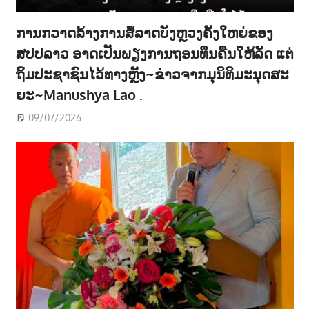
ການກວາດລ້າງການສໍ້ລາດບັງຫຼວງຄັ້ງໃຫຍ່ຂອງ
ສປປລາວ ອາດເປັນພຽງການຖອນທຶນຄືນໃຫ້ລັດ ແຕ່
ຖິ້ມປະຊາຊົນໄວ້ທາງຫຼັງ~ຂ່າວຈາກມຸນິທິມະນຸດສະ
ຍະ~Manushya Lao .
09/07/2026