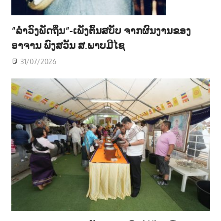
“ລຳວົງພັດຖິ່ນ“-ເພັງຕົ້ນສບັບ ຈາກຜົນງານຂອງ
ອາຈານ ພົງສວັນ ສ.ພາບມີໄຊ
31/07/2026