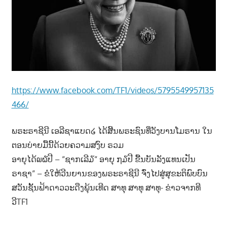
າ
ນ
https://www.facebook.com/TF1/videos/5795549957135
466/
ພຣະຣາຊີນີ ເອລີຊາແບດ໒ ໄດ້ສີ້ນພຣະຊົນທີ່ວັງບານໂມຣານ ໃນ
ຕອນບ່າຍມື້ນີ້ດ້ວຍຄວາມສງົບ ຣວມ
ອາຍຸໄດ້໙໖ປີ – “ຊາກເລີ໓“ ອາຍຸ ໗໓ປີ ຂື້ນບັນລັງແທນເປັນ
ຣາຊາ“ – ຂໍໃຫ້ວີນຍານຂອງພຣະຣາຊີນີ ຈົ່ງໄປສູ່ສຸຂະຕິພົບບົນ
ສວັນຊັ້ນຟ້າດາວວະດືງພຸ້ນເທີດ ສາທຸ ສາທຸ ສາທຸ- ຂ່າວຈາກທີ
ວີTF1