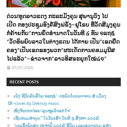
ດ່ວນ!ທູດລາວແດງ ກະລະມັງຄຸນ ສຸພານຸວົງ ໄປ
ເປີດ ກອງປະຊູມອົງຄ໌ສົງຝຣັ່ງ~ຢູໂຣບ ທີ່ວັດສີມຸງຄຸນ
ກໍຄ້າຍກັບ”ການຍຶດອຳນາດໃນວັນທີ ໒ ທັນ ໑໙໗໕
“ວັດອົພຍົບລາວໃນຕ່າງແດນ ໄດ້ກາຍ ເປັນ”ເຂດຍືດ
ຄອງ”ເປັນເຂດຂອງພວກ”ຜະເດັດການຄອມມຸນີສ
ໄປແລ້ວ”~ຂ່າວຈາກ”ລາວອິສຣະຍຸກໃໝ່໒໑”
07/07/2026
RECENT POSTS
ເພັງ”ຊີວີດຄົນລີ້ໄພ ໑໙໗໕”~ປະພັນໂດຍອາຈານ ສໍ.ເມືອງ
ໄຕ້~cover by Deknoy music
ໜັງຈີນປາກໄທຍ”ຄຸນໜູເອົາແຕ່ໃຈ”
ເຊີນຮ່ວມທຳບຸນ””ໃນວັນເສົາ ວັນທີ ໘ ສີງຫາ ໒໐໒໖
“ບຸນເຂົ້າພັນສາ ປະຈຳປີ ໒໐໒໖”ທີ່ວັດ ເວລຸວະນາຣາມ ແຫ່ງ