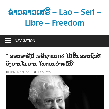
Skip
to
ຂ່າວລາວເສຣີ – Lao – Seri –
content
Libre – Freedom
ຂ່
າ
NAVIGATION
ວ
ແ
“ ພຣະຣາຊີນີ ເອລີຊາແບດ໒ ໄດ້ສີ້ນພຣະຊົນທີ່
ລ
ວັງບານໂມຣານ ໃນຕອນບ່າຍມື້ນີ້“
ະ
ຂໍ້
08/09/2022
Lao Info
ຂ່າວ - NEWS
ມູ
ນ
ຂ່
າ
ວ
ສ