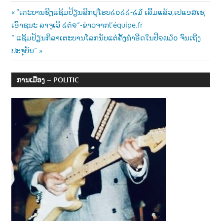
Post
Previous
“ເຕະບານຊີງແຊ້ມປ້ຽນລີກຢູໂຣບ໒໐໒໒-໒໓ ເລີ້ມແລ້ວ,ເປແອສເຊ
Post:
ເອົາຊນະ ລາຈຸເວີ ໒ຕໍ່໑“-ຂ່າວຈາກl’équipe.fr
navigation
Next
“ ແຊ້ມປ້ຽນກິລາເຕະບານໂລກນັບແຕ່ຄັ້ງທຳອີດໃນປີ໑໙໓໐ ຈົນເຖີງ
Post:
ປະຈຸບັນ“
ການເມືອງ – POLITIC