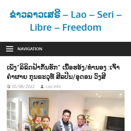
Skip
to
ຂ່າວລາວເສຣີ – Lao – Seri –
content
Libre – Freedom
ຂ່
າ
NAVIGATION
ວ
ແ
ເພັງ“ລິຂິດຟ້າກັ້ນຮັກ” ເນື້ອຮອ້ງ/ທຳນອງ :ເຈົ້າ
ລ
ຄຳຜາຍ ກຸນຣະວຸທ໌ ສີລປີນ/ອຸດອນ ວົງສີ
ະ
ຂໍ້
05/08/2022
Lao Info
ດົນຕຣີ - MUSIC
ມູ
ນ
ຂ່
າ
ວ
ສ