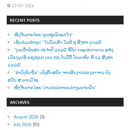
07/07/2026
RECENT POSTS
ໜັງຈີນປາກໄທຍ”ຄຸນໜູເອົາແຕ່ໃຈ”
ເຊີນຮ່ວມທຳບຸນ””ໃນວັນເສົາ ວັນທີ ໘ ສີງຫາ ໒໐໒໖
“ບຸນເຂົ້າພັນສາ ປະຈຳປີ ໒໐໒໖”ທີ່ວັດ ເວລຸວະນາຣາມ ແຫ່ງ
ເມືອງບຸດຊີ ແຊງຊອກ ເຂດ ໗໗ ໃນມື້ນີ້ ວັນອາທີດ ທີ ໐໒ ສີງຫາ
໒໐໒໖!
“ລຳວົງພັດຖິ່ນ“-ເພັງຕົ້ນສບັບ ຈາກຜົນງານຂອງອາຈານ ພົງ
ສວັນ ສ.ພາບມີໄຊ
ໜັງຈີນປາກໄທຍ”ດາວປຣະກາຍພຣ່າງພຣາຍຝັນ”
ARCHIVES
August 2026
(3)
July 2026
(15)