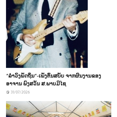
“ລຳວົງພັດຖິ່ນ“-ເພັງຕົ້ນສບັບ ຈາກຜົນງານຂອງ
ອາຈານ ພົງສວັນ ສ.ພາບມີໄຊ
31/07/2026