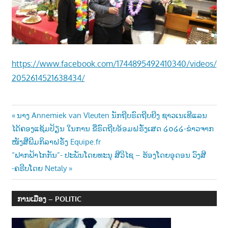
າ
ນ
https://www.facebook.com/1744895492410340/videos/
2052614521638434/
Post
Previous
ນາງ Annemiek van Vleuten ນັກຖີບຣົດຖີບຍີງ ຊາວເນເທີແລນ
Post:
ໄດ້ຄອງແຊ້ມປ້ຽນ ໃນການ ຂີ່ຣົດຖີບອ້ອມຝຣັ່ງເສດ ໒໐໒໒-ຂ່າວຈາກ
navigation
ໜັງສືພີມກິລາຝຣັ່ງ Equipe.fr
Next
“ຟາກຟ້າໄກກັນ”- ປະພັນໂດຍທະນຸ ສີວິໄຊ – ຮ້ອງໂດຍອຸດອນ ວົງສີ
Post:
-ຄຣີບໂດຍ Netaly
ການເມືອງ – POLITIC