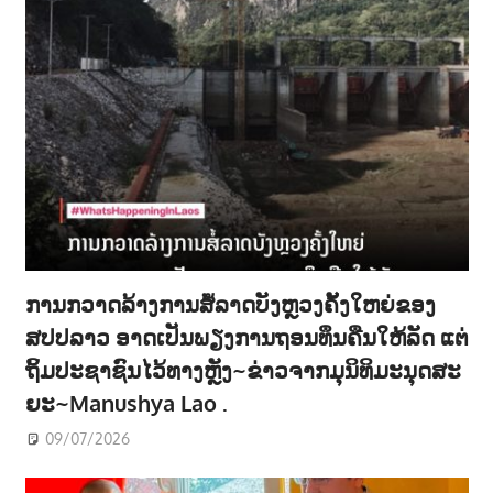
ການກວາດລ້າງການສໍ້ລາດບັງຫຼວງຄັ້ງໃຫຍ່ຂອງ
ສປປລາວ ອາດເປັນພຽງການຖອນທຶນຄືນໃຫ້ລັດ ແຕ່
ຖິ້ມປະຊາຊົນໄວ້ທາງຫຼັງ~ຂ່າວຈາກມຸນິທິມະນຸດສະ
ຍະ~Manushya Lao .
09/07/2026