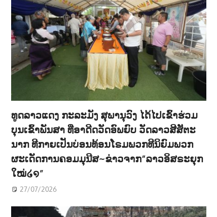
ທູດລາວແດງ ກະລະມັງ ສຸພານຸວົງ ໄດ້ໄປເຂົ້າຮ່ວມ
ບຸນເຂົ້າພັນສາ ທີ່ອາດີດວັດອົພຍົບ ວັດລາວສີສັຕະ
ນາກ ທີກາຍເປັນບ່ອນທ້ອນໂຣມພວກທີນິຍົມພວກ
ຜະເດັດການຄອມມຸນີສ~ຂ່າວຈາກ”ລາວອິສຣະຍຸກ
ໃໝ່໒໑”
27/07/2026