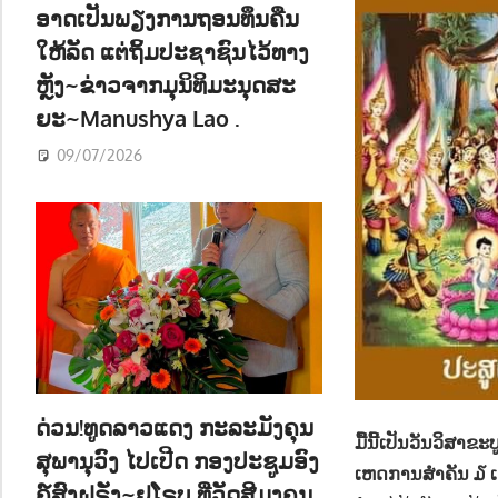
ອາດເປັນພຽງການຖອນທຶນຄືນ
ໃຫ້ລັດ ແຕ່ຖິ້ມປະຊາຊົນໄວ້ທາງ
ຫຼັງ~ຂ່າວຈາກມຸນິທິມະນຸດສະ
ຍະ~Manushya Lao .
09/07/2026
ດ່ວນ!ທູດລາວແດງ ກະລະມັງຄຸນ
ມື້ນີ້ເປັນວັນວິສາ
ສຸພານຸວົງ ໄປເປີດ ກອງປະຊູມອົງ
ເຫດການສຳຄັນ ໓ ເຫ
ຄ໌ສົງຝຣັ່ງ~ຢູໂຣບ ທີ່ວັດສີມຸງຄຸນ