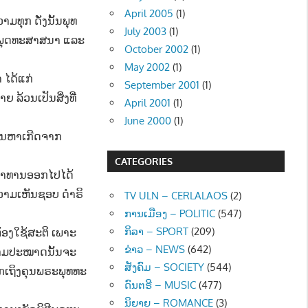
April 2005
(1)
ມທຸກ ດັ່ງນັ້ນພຸທ
July 2003
(1)
ະພຸດທະສາສນາ ແລະ
October 2002
(1)
May 2002
(1)
 ໄດ້ແກ່
September 2001
(1)
ຍ ລ້ວນເປັນສິ່ງທີ່
April 2001
(1)
June 2000
(1)
ປັນຫາເກີດຈາກ
CATEGORIES
ຸປາທານອອກໄປໄດ້
 ຄວາມເຫັນຊອບ ດຳຣິ
TV ULN – CERLALAOS
(2)
ການເມືອງ – POLITIC
(547)
ກິລາ – SPORT
(209)
້ອງໃຊ້ສະຕິ ເພາະ
ຂ່າວ – NEWS
(642)
ຄວາມປະໝາດນັ້ນຈະ
ສັງຄົມ – SOCIETY
(544)
ຶກເຖິງຄຸນພຣະພຸທທະ
ດົນຕຣີ – MUSIC
(477)
ນິຍາຍ – ROMANCE
(3)