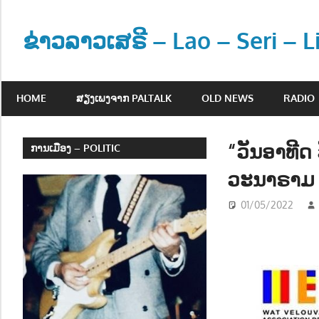
Skip
to
ຂ່າວລາວເສຣີ – Lao – Seri – 
content
ຂ່
າ
HOME
ສຽງເພງຈາກ PALTALK
OLD NEWS
RADIO
ວ
ແ
ລ
“ວັນອາທີດ 
ການເມືອງ – POLITIC
ະ
ວະນາຣາມ ເ
ຂໍ້
ມູ
01/05/2022
ນ
ຂ່
າ
ວ
ສ
າ