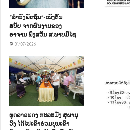
ນ
“ລຳວົງພັດຖິ່ນ“-ເພັງຕົ້ນ
ສບັບ ຈາກຜົນງານຂອງ
ອາຈານ ພົງສວັນ ສ.ພາບມີໄຊ
31/07/2026
ທູດລາວແດງ ກະລະມັງ ສຸພານຸ
ວົງ ໄດ້ໄປເຂົ້າຮ່ວມບຸນເຂົ້າ