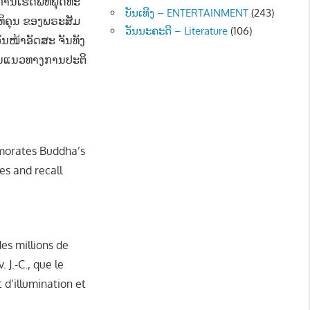
ການເຮັດພິທີພຸດທະ
ບັນເທີງ – ENTERTAINMENT
(243)
ທິຄຸນ ຂອງພຣະສັມ
ວັນນະຄະດີ – Literature
(106)
ັນໜ້າອັດສະ ຈັນທັງ
ປັນແນວທາງການປະຕິ
emorates Buddha’s
es and recall
des millions de
 J.-C., que le
 d’illumination et