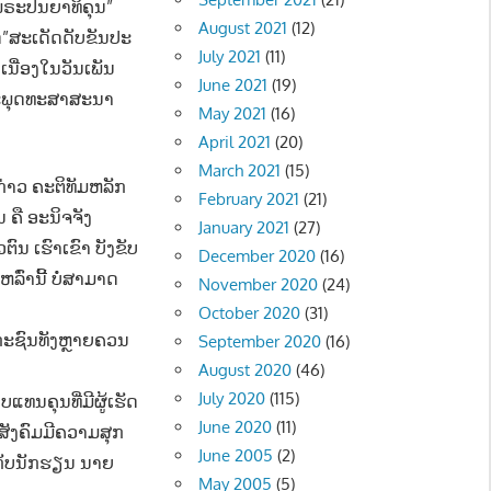
“ພຣະປັນຍາທິຄຸນ”
August 2021
(12)
ດ”ສະເດັດດັບຂັນປະ
July 2021
(11)
ບເນື່ອງໃນວັນເພັນ
June 2021
(19)
້ພຣະພຸດທະສາສະນາ
May 2021
(16)
April 2021
(20)
March 2021
(15)
່າວ ຄະຕິທັມຫລັກ
February 2021
(21)
ຄື ອະນິຈຈັງ
January 2021
(27)
ຕົນ ເຮົາເຂົາ ບັງຂັບ
December 2020
(16)
ຫລົ່ານີ້ ບໍ່ສາມາດ
November 2020
(24)
October 2020
(31)
ິກະຊົນທັງຫຼາຍຄວນ
September 2020
(16)
August 2020
(46)
July 2020
(115)
ແທນຄຸນທີ່ມີຜູ້ເຮັດ
June 2020
(11)
ສັງຄົມມີຄວາມສຸກ
June 2005
(2)
ນກັບນັກຮຽນ ນາຍ
May 2005
(5)