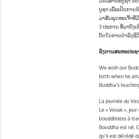
ວັນວິສາຂະບູຊາ ນັບ
ບູຊາ ເພື່ອເປັນກາ
ມາສັມພຸດທະເຈົ້າທີ
3 ປະການ ທີ່ມາບັ
ບັດໃນການດຳລົງຊີວ
ອົງການສະຫະປະຊາຊາ
We wish our Budd
birth when he att
Buddha’s teaching
La Journée du Ve
Le « Vesak », jour
bouddhistes à trav
Bouddha est né. C’
qu’il est décédé 