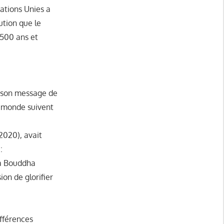
ations Unies a
ution que le
 500 ans et
r son message de
e monde suivent
2020), avait
:
ma Bouddha
ion de glorifier
ifférences