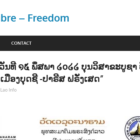
Libre – Freedom
CONTACT
ວັນທີ ໑໕ ພຶສພາ ໒໐໒໒ ບຸນວິສາຂະບູຊາ ທີ
ມືອງບຸດຊີ -ປາຣີສ ຝຣັ່ງເສດ”
Lao Info
ຂ່າວ - NEWS
,
ສັງຄົມ - SOCIETY