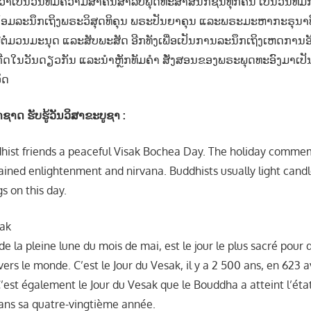
ວ່າເປັນວັນທີ່ມີຄວາມສຳຄັນສຳລັບພຸດທະສາສນິກຊົນທຸກຄົນ ເປັນວັນທີ່ມີ
ນນ້ອມລະນຶກເຖິງພຣະວິສຸດທິຄຸນ ພຣະປັນຍາຄຸນ ແລະພຣະມະຫາກະຣຸນາ
່ມີຕໍ່ມວນມະນຸດ ແລະສັບພະສັດ ອີກທັງເພື່ອເປັນການລະນຶກເຖິງເຫດການອ
ງເກີດໃນວັນດຽວກັນ ແລະນຳຫຼັກທັມຄຳ ສັ່ງສອນຂອງພຣະພຸດທະອົງມາເ
ິດ
ດ ຮັບຮູ້ວັນວິສາຂະບູຊາ :
hist friends a peaceful Visak Bochea Day. The holiday comm
ained enlightenment and nirvana. Buddhists usually light candl
s on this day.
sak
 de la pleine lune du mois de mai, est le jour le plus sacré pour 
ers le monde. C’est le Jour du Vesak, il y a 2 500 ans, en 623 av.
est également le Jour du Vesak que le Bouddha a atteint l’état
dans sa quatre-vingtième année.