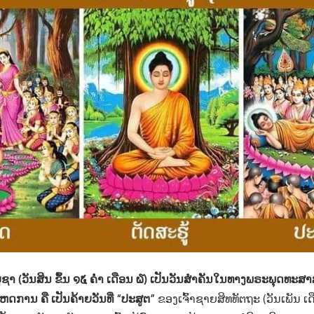
ຂະບູຊາ (ວັນສິນ ຂຶ້ນ ໑໕ ຄ່ຳ ເດືອນ ໖) ເປັນວັນສຳຄັນໃນທາງພຣະພຸດທະສ
ດການ ຄື ເປັນຄ້າຍວັນທີ່ “ປະສູຕ”
ຂອງເຈົ້າຊາຍສິທທັຕຖະ (ວັນເພັນ ເດືອນ