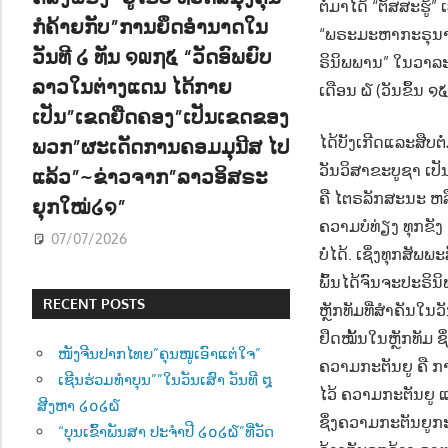
ຕໍ່ມາໄດ້ “ຕັສສະຮູ້
ກໍຄ້າຍກັບ”ການຍຶດອຳນາດໃນ
“ພຣະມະຫາກະຣຸນາທິ
ວັນທີ ໒ ທັນ ໑໙໗໕ “ວັດອົພຍົບ
ຣິນິພພານ” ໃນວາລະສຸ
ລາວໃນຕ່າງແດນ ໄດ້ກາຍ
ເດືອນ ໖ (ວັນຂຶ້ນ 
ເປັນ”ເຂດຍືດຄອງ”ເປັນເຂດຂອງ
ໄດ້ບັງເກີດແລະສືບຕໍ
ພວກ”ຜະເດັດການຄອມມຸນີສ ໄປ
ວັນວິສາຂະບູຊາ ເປ
ແລ້ວ”~ຂ່າວຈາກ”ລາວອິສຣະ
ຄື ໄຕຣລັກສະນະ ຫ
ຍຸກໃໝ່໒໑”
ຄວາມບໍທ່ຽງ ທຸກຂັງ 
07/07/2026
ບໍ່ໄດ້. ເຊິ່ງທຸກສັພ
ພົ້ນໄດ້ຈົນຈະປະຣິນິພ
RECENT POSTS
ຫຼັກທັມທີ່ສຳຄັນໃ
ຢຶດໝັ້ນໃນຫຼັກທັມ 
ໜັງຈີນປາກໄທຍ”ຄຸນໜູເອົາແຕ່ໃຈ”
ຄວາມກະຕັນຍູ ຄື ກາ
ເຊີນຮ່ວມທຳບຸນ””ໃນວັນເສົາ ວັນທີ ໘
ໄວ້ ຄວາມກະຕັນຍູ 
ສີງຫາ ໒໐໒໖
ຊຶ່ງຄວາມກະຕັນຍູກ
“ບຸນເຂົ້າພັນສາ ປະຈຳປີ ໒໐໒໖”ທີ່ວັດ