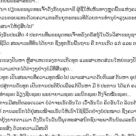
ຊາຕກັບພຣະສາສະນາ…
ປຽບພຣະພຸດທະເຈົ້າດັ່ງກັບບຸພກາຣີ ຜູ້ຊີ້ໃຫ້ເຫັນທາງຫຼຸດພົ້ນແຫ່ງຄວາ
່ງຄວນຕອບແທນດ້ວຍຄວາມກະຕັນຍູກະຕະເວທີດ້ວຍການທຳນຸບຳລຸງພຣ
ນາໃຫ້ຢູ່ສືບໄປ”
ິງອັນປະເສີດ 4 ປະການທີ່ພຣະພຸດທະເຈົ້າທຣົງຕຣັສຮູ້ໃນວັນວິສາຂະບູຊາ
ຊີວິດ ສະພາວະທີ່ທົນໄດ້ຍາກ ຊຶ່ງທຸກຂັ້ນພື້ນຖານ ຄື ການເກີດ ແກ່ ແລະ ຕາ
…
້ນເຫດຂອງປັນຫາ ຫຼືສາເຫດຂອງການເກີດທຸກ ແລະສາເຫດສ່ວນໃຫຍ່ຂອງ
ຄວາມຢາກໄດ້ຕ່າງໆຢ່າງບໍ່ມີທີ່ສິ້ນສຸດ…
ດັບທຸກ ເປັນສະພາບທີ່ຄວາມທຸກໝົດໄປ ເພາະສາມາດດັບກິເລສ ຕັນຫາ ອ
ຳໄປສູ່ການດັບທຸກ ເປັນການປະຕິບັດເພື່ອແກ້ປັນຫາ ມີ 8 ປະການ ໄດ້ແກ່
ຳຊອບ ລ້ຽງຊີບຊອບ ພະຍາຍາມຊອບ ລະນຶກຊອບ ຕັ້ງຈິຕໝັ້ນຊອບ…
ານມີສະຕິຕລອດເວລາ ບໍ່ວ່າຈະເຮັດອັນໃດ ເວົ້າອັນໃດ ຄິດອັນໃດ ລ້ວນຕ
້ ການລະນຶກໄດ້ຢູ່ສະເໝີຈະເຮັດໃຫ້ເຮົາໃຊ້ຊີວິດຢ່າງບໍ່ປະໝາດ ຊຶ່ງ
ຫຍຸ້ງຍາກຕາມມາ ດັ່ງນັ້ນໃນວັນນີ້ພຸດທະສາສນິກຊົນຈະພາກັນນ້ອມລະນ
ພຣະສົງ ດ້ວຍຄວາມມີສະຕິ