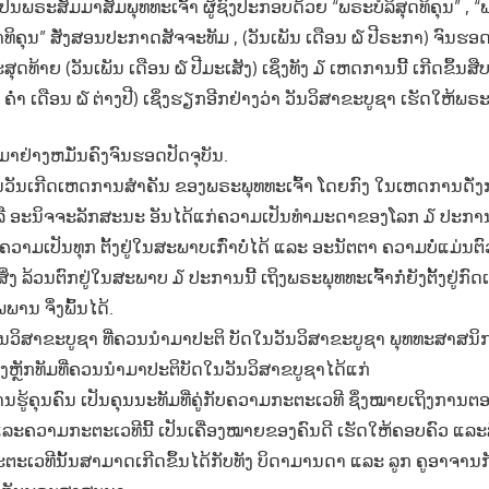
” ເປັນພຣະສັມມາສັມພຸທທະເຈົ້າ ຜູ້ຊົງປະກອບດ້ວຍ “ພຣະບໍລິສຸດທິຄຸນ” , 
ຄຸນ” ສັ່ງສອນປະກາດສັຈຈະທັມ , (ວັນເພັນ ເດືອນ ໖ ປີຣະກາ) ຈົນຮອ
ດທ້າຍ (ວັນເພັນ ເດືອນ ໖ ປີມະເສັງ) ເຊິ່ງທັງ ໓ ເຫດການນີ້ ເກີດຂຶ້ນສື
໑໕ ຄ່ຳ ເດືອນ ໖ ຕ່າງປີ) ເຊິ່ງຮຽກອີກຢ່າງວ່າ ວັນວິສາຂະບູຊາ ເຮັດໃຫ
່ມາຢ່າງຫມັ່ນຄົງຈົນຮອດປັດຈຸບັນ.
ັນວັນເກີດເຫດການສຳຄັນ ຂອງພຣະພຸທທະເຈົ້າ ໂດຍກົງ ໃນເຫດການດັ່ງກ
ລື ອະນິຈຈະລັກສະນະ ອັນໄດ້ແກ່ຄວາມເປັນທຳມະດາຂອງໂລກ ໓ ປະການ 
ຄວາມເປັນທຸກ ຕັ້ງຢູ່ໃນສະພາບເກົ່າບໍ່ໄດ້ ແລະ ອະນັຕຕາ ຄວາມບໍ່ແມ່ນຕົວ
ພະສິ່ງ ລ້ວນຕົກຢູ່ໃນສະພາບ ໓ ປະການນີ້ ເຖິງພຣະພຸທທະເຈົ້າກໍ່ຍັງຕັ້ງຢູ່ກົດເ
ພານ ຈຶ່ງພົ້ນໄດ້.
ນວັນວິສາຂະບູຊາ ທີ່ຄວນນຳມາປະຕິ ບັດໃນວັນວິສາຂະບູຊາ ພຸທທະສາສນ
ຊຶ່ງຫຼັກທັມທີ່ຄວນນຳມາປະຕິບັດໃນວັນວິສາຂບູຊາໄດ້ແກ່
ນຮູ້ຄຸນຄົນ ເປັນຄຸນນະທັມທີ່ຄູ່ກັບຄວາມກະຕະເວທີ ຊຶ່ງໝາຍເຖິງການຕອບ
ແລະຄວາມກະຕະເວທີນີ້ ເປັນເຄື່ອງໝາຍຂອງຄົນດີ ເຮັດໃຫ້ຄອບຄົວ ແລະ
ະຕະເວທີນັ້ນສາມາດເກີດຂຶ້ນໄດ້ກັບທັງ ບິດາມານດາ ແລະ ລູກ ຄູອາຈາ