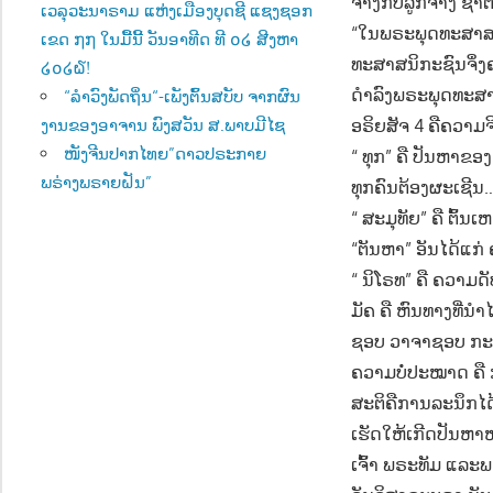
ຈ້າງກັບລູກຈ້າງ 
ເວລຸວະນາຣາມ ແຫ່ງເມືອງບຸດຊີ ແຊງຊອກ
“ໃນພຣະພຸດທະສາສນາ 
ເຂດ ໗໗ ໃນມື້ນີ້ ວັນອາທີດ ທີ ໐໒ ສີງຫາ
ທະສາສນິກະຊົນຈຶ
໒໐໒໖!
ດຳລົງພຣະພຸດທະສາສ
“ລຳວົງພັດຖິ່ນ“-ເພັງຕົ້ນສບັບ ຈາກຜົນ
ອຣິຍສັຈ 4 ຄືຄວາມຈ
ງານຂອງອາຈານ ພົງສວັນ ສ.ພາບມີໄຊ
ໜັງຈີນປາກໄທຍ”ດາວປຣະກາຍ
“ ທຸກ” ຄື ປັນຫາຂອງ
ພຣ່າງພຣາຍຝັນ”
ທຸກຄົນຕ້ອງຜະເຊີນ
“ ສະມຸທັຍ” ຄື ຕົ
“ຕັນຫາ” ອັນໄດ້ແກ່ 
“ ນິໂຣທ” ຄື ຄວາມ
ມັຄ ຄື ຫົນທາງທີ່ນ
ຊອບ ວາຈາຊອບ ກະທ
ຄວາມບໍ່ປະໝາດ ຄື ກ
ສະຕິຄືການລະນຶກໄດ
ເຮັດໃຫ້ເກີດປັນຫາ
ເຈົ້າ ພຣະທັມ ແລະ