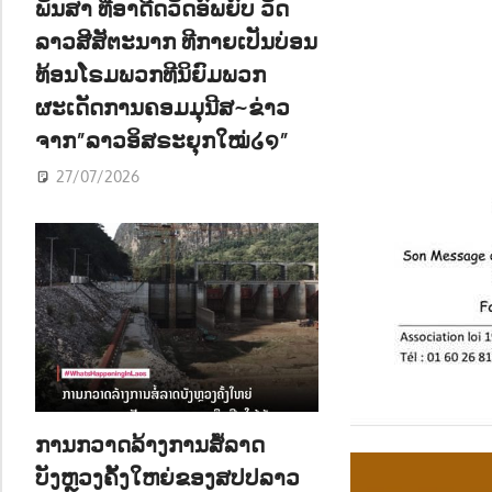
ພັນສາ ທີ່ອາດີດວັດອົພຍົບ ວັດ
ລາວສີສັຕະນາກ ທີກາຍເປັນບ່ອນ
ທ້ອນໂຣມພວກທີນິຍົມພວກ
ຜະເດັດການຄອມມຸນີສ~ຂ່າວ
ຈາກ”ລາວອິສຣະຍຸກໃໝ່໒໑”
27/07/2026
ການກວາດລ້າງການສໍ້ລາດ
ບັງຫຼວງຄັ້ງໃຫຍ່ຂອງສປປລາວ