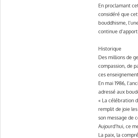
En proclamant cet
considéré que cet
bouddhisme, l’une
continue d’apporte
Historique
Des millions de 
compassion, de pa
ces enseignement
En mai 1986, l’anc
adressé aux boudd
« La célébration 
remplit de joie les
son message de c
Aujourd’hui, ce me
La paix, la compr