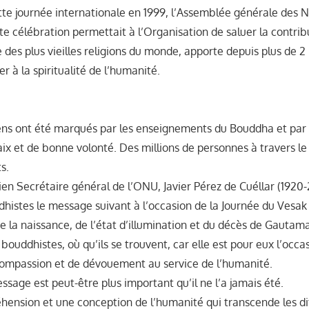
te journée internationale en 1999, l’Assemblée générale des N
te célébration permettait à l’Organisation de saluer la contrib
 des plus vieilles religions du monde, apporte depuis plus de 2
r à la spiritualité de l’humanité.
gens ont été marqués par les enseignements du Bouddha et pa
ix et de bonne volonté. Des millions de personnes à travers l
s.
ien Secrétaire général de l’ONU, Javier Pérez de Cuéllar (1920-
histes le message suivant à l’occasion de la Journée du Vesak 
de la naissance, de l’état d’illumination et du décès de Gauta
 bouddhistes, où qu’ils se trouvent, car elle est pour eux l’occas
ompassion et de dévouement au service de l’humanité.
ssage est peut-être plus important qu’il ne l’a jamais été.
éhension et une conception de l’humanité qui transcende les d