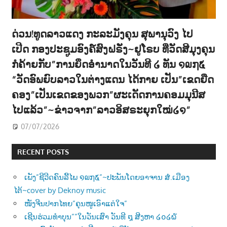
ດ່ວນ!ທູດລາວແດງ ກະລະມັງຄຸນ ສຸພານຸວົງ ໄປ
ເປີດ ກອງປະຊູມອົງຄ໌ສົງຝຣັ່ງ~ຢູໂຣບ ທີ່ວັດສີມຸງຄຸນ
ກໍຄ້າຍກັບ”ການຍຶດອຳນາດໃນວັນທີ ໒ ທັນ ໑໙໗໕
“ວັດອົພຍົບລາວໃນຕ່າງແດນ ໄດ້ກາຍ ເປັນ”ເຂດຍືດ
ຄອງ”ເປັນເຂດຂອງພວກ”ຜະເດັດການຄອມມຸນີສ
ໄປແລ້ວ”~ຂ່າວຈາກ”ລາວອິສຣະຍຸກໃໝ່໒໑”
07/07/2026
RECENT POSTS
ເພັງ”ຊີວີດຄົນລີ້ໄພ ໑໙໗໕”~ປະພັນໂດຍອາຈານ ສໍ.ເມືອງ
ໄຕ້~cover by Deknoy music
ໜັງຈີນປາກໄທຍ”ຄຸນໜູເອົາແຕ່ໃຈ”
ເຊີນຮ່ວມທຳບຸນ””ໃນວັນເສົາ ວັນທີ ໘ ສີງຫາ ໒໐໒໖