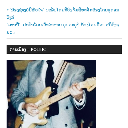
Post
Previous
“ນ້ອງຊ່າງບໍ່ມີຫົວໃຈ”-ປະພັນໂດຍກິວົງ ຈັນທິຍາສັກຮ້ອງໂດຍອຸດອນ
Post:
ວົງສີ
navigation
Next
“ວານນີ້”- ປະພັນໂດຍເຈົ້າຄຳຜາຍ ກຸນຣະວຸທ໌-ຮ້ອງໂດຍມີດາ ສຣິວົງຊ
Post:
ນະ
ການເມືອງ – POLITIC