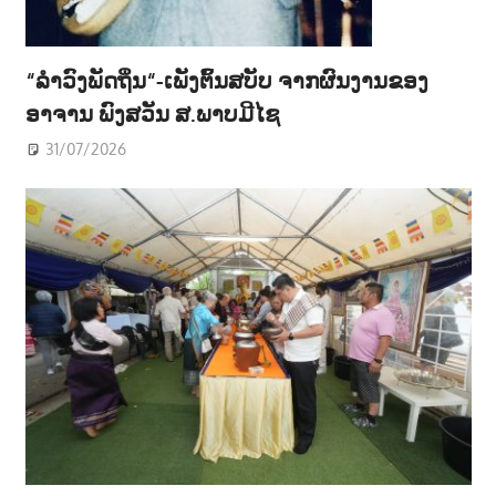
“ລຳວົງພັດຖິ່ນ“-ເພັງຕົ້ນສບັບ ຈາກຜົນງານຂອງ
ອາຈານ ພົງສວັນ ສ.ພາບມີໄຊ
31/07/2026