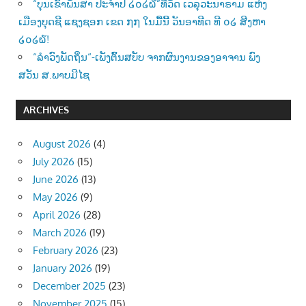
“ບຸນເຂົ້າພັນສາ ປະຈຳປີ ໒໐໒໖”ທີ່ວັດ ເວລຸວະນາຣາມ ແຫ່ງ
ເມືອງບຸດຊີ ແຊງຊອກ ເຂດ ໗໗ ໃນມື້ນີ້ ວັນອາທີດ ທີ ໐໒ ສີງຫາ
໒໐໒໖!
“ລຳວົງພັດຖິ່ນ“-ເພັງຕົ້ນສບັບ ຈາກຜົນງານຂອງອາຈານ ພົງ
ສວັນ ສ.ພາບມີໄຊ
ARCHIVES
August 2026
(4)
July 2026
(15)
June 2026
(13)
May 2026
(9)
April 2026
(28)
March 2026
(19)
February 2026
(23)
January 2026
(19)
December 2025
(23)
November 2025
(15)