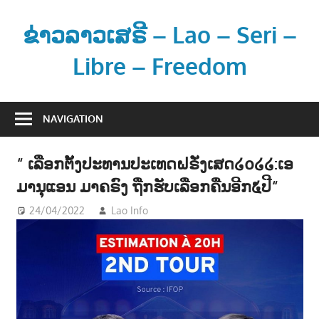
Skip
to
ຂ່າວລາວເສຣີ – Lao – Seri –
content
Libre – Freedom
ຂ່
າ
NAVIGATION
ວ
ແ
“ ເລືອກຕັ້ງປະທານປະເທດຝຣັ່ງເສດ໒໐໒໒:ເອ
ລ
ມານຸແອນ ມາຄຣົງ ຖືກຮັບເລືອກຄືນອີກ໕ປີ“
ະ
ຂໍ້
24/04/2022
Lao Info
ຂ່າວ - NEWS
ມູ
ນ
ຂ່
າ
ວ
ສ