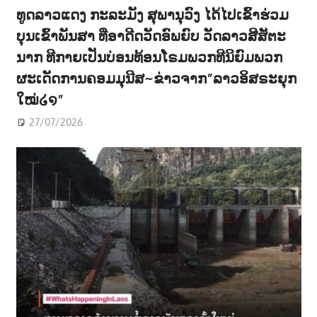
ທູດລາວແດງ ກະລະມັງ ສຸພານຸວົງ ໄດ້ໄປເຂົ້າຮ່ວມ
ບຸນເຂົ້າພັນສາ ທີ່ອາດີດວັດອົພຍົບ ວັດລາວສີສັຕະ
ນາກ ທີກາຍເປັນບ່ອນທ້ອນໂຣມພວກທີນິຍົມພວກ
ຜະເດັດການຄອມມຸນີສ~ຂ່າວຈາກ”ລາວອິສຣະຍຸກ
ໃໝ່໒໑”
27/07/2026