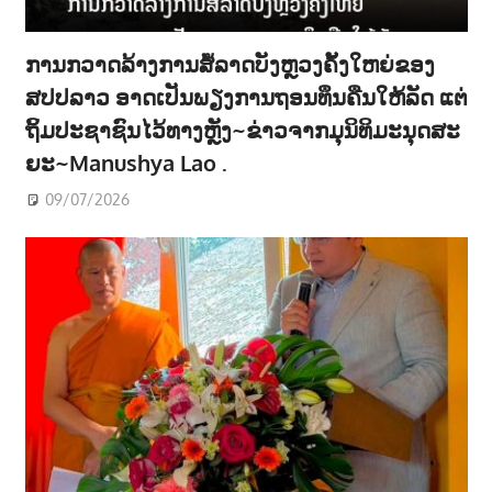
ການກວາດລ້າງການສໍ້ລາດບັງຫຼວງຄັ້ງໃຫຍ່ຂອງ
ສປປລາວ ອາດເປັນພຽງການຖອນທຶນຄືນໃຫ້ລັດ ແຕ່
ຖິ້ມປະຊາຊົນໄວ້ທາງຫຼັງ~ຂ່າວຈາກມຸນິທິມະນຸດສະ
ຍະ~Manushya Lao .
09/07/2026