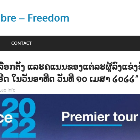
Libre – Freedom
CONTACT
ລືອກຕັ້ງ ແລະຄແນນຂອງແຕ່ລະຜູ້ລົງແຂ່ງ
ດ ໃນວັນອາທີດ ວັນທີ ໑໐ ເມສາ ໒໐໒໒“
Lao Info
ການເມືອງ - POLITIC
,
ຂ່າວ - NEWS