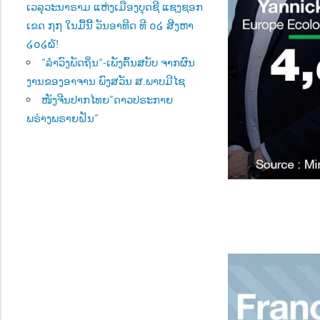
ເວລຸວະນາຣາມ ແຫ່ງເມືອງບຸດຊີ ແຊງຊອກ
ເຂດ ໗໗ ໃນມື້ນີ້ ວັນອາທີດ ທີ ໐໒ ສີງຫາ
໒໐໒໖!
“ລຳວົງພັດຖິ່ນ“-ເພັງຕົ້ນສບັບ ຈາກຜົນ
ງານຂອງອາຈານ ພົງສວັນ ສ.ພາບມີໄຊ
ໜັງຈີນປາກໄທຍ”ດາວປຣະກາຍ
ພຣ່າງພຣາຍຝັນ”