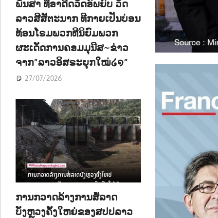
ພັນສາ ທີ່ອາດີດວັດອົພຍົບ ວັດ
ລາວສີສັຕະນາກ ທີກາຍເປັນບ່ອນ
ທ້ອນໂຣມພວກທີນິຍົມພວກ
ຜະເດັດການຄອມມຸນີສ~ຂ່າວ
ຈາກ”ລາວອິສຣະຍຸກໃໝ່໒໑”
27/07/2026
ການກວາດລ້າງການສໍ້ລາດ
ບັງຫຼວງຄັ້ງໃຫຍ່ຂອງສປປລາວ