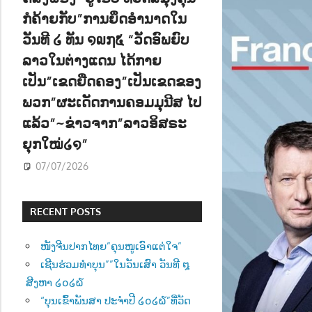
ກໍຄ້າຍກັບ”ການຍຶດອຳນາດໃນ
ວັນທີ ໒ ທັນ ໑໙໗໕ “ວັດອົພຍົບ
ລາວໃນຕ່າງແດນ ໄດ້ກາຍ
ເປັນ”ເຂດຍືດຄອງ”ເປັນເຂດຂອງ
ພວກ”ຜະເດັດການຄອມມຸນີສ ໄປ
ແລ້ວ”~ຂ່າວຈາກ”ລາວອິສຣະ
ຍຸກໃໝ່໒໑”
07/07/2026
RECENT POSTS
ໜັງຈີນປາກໄທຍ”ຄຸນໜູເອົາແຕ່ໃຈ”
ເຊີນຮ່ວມທຳບຸນ””ໃນວັນເສົາ ວັນທີ ໘
ສີງຫາ ໒໐໒໖
“ບຸນເຂົ້າພັນສາ ປະຈຳປີ ໒໐໒໖”ທີ່ວັດ