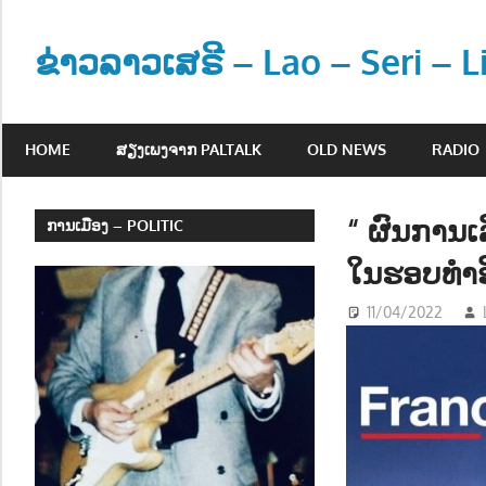
Skip
to
ຂ່າວລາວເສຣີ – Lao – Seri – 
content
ຂ່
າ
HOME
ສຽງເພງຈາກ PALTALK
OLD NEWS
RADIO
ວ
ແ
ລ
“ ຜົນການເ
ການເມືອງ – POLITIC
ະ
ໃນຮອບທຳອີ
ຂໍ້
ມູ
11/04/2022
ນ
ຂ່
າ
ວ
ສ
າ