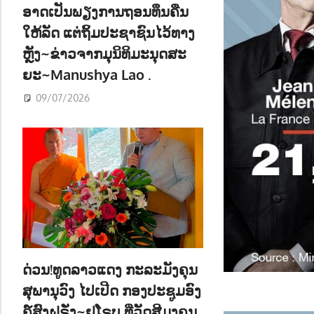
ອາດເປັນພຽງການຖອນທຶນຄືນ
ໃຫ້ລັດ ແຕ່ຖິ້ມປະຊາຊົນໄວ້ທາງ
ຫຼັງ~ຂ່າວຈາກມຸນິທິມະນຸດສະ
ຍະ~Manushya Lao .
09/07/2026
ດ່ວນ!ທູດລາວແດງ ກະລະມັງຄຸນ
ສຸພານຸວົງ ໄປເປີດ ກອງປະຊູມອົງ
ຄ໌ສົງຝຣັ່ງ~ຢູໂຣບ ທີ່ວັດສີມຸງຄຸນ