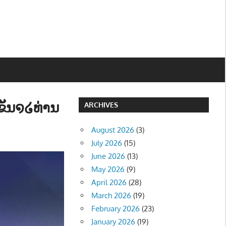
ຂັນ໑໒ທ່ານ
ARCHIVES
August 2026
(3)
July 2026
(15)
June 2026
(13)
May 2026
(9)
April 2026
(28)
March 2026
(19)
February 2026
(23)
January 2026
(19)