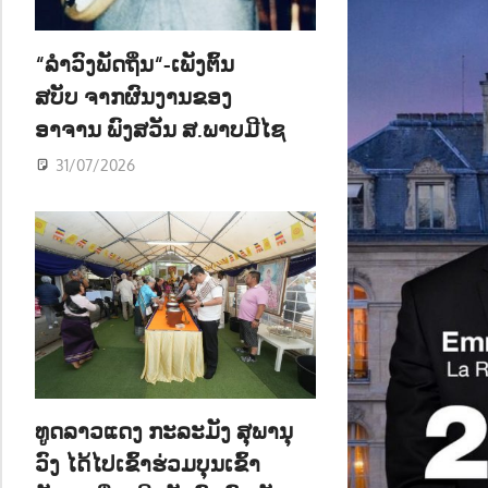
ນ
“ລຳວົງພັດຖິ່ນ“-ເພັງຕົ້ນ
ສບັບ ຈາກຜົນງານຂອງ
ອາຈານ ພົງສວັນ ສ.ພາບມີໄຊ
31/07/2026
ທູດລາວແດງ ກະລະມັງ ສຸພານຸ
ວົງ ໄດ້ໄປເຂົ້າຮ່ວມບຸນເຂົ້າ