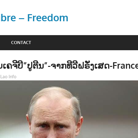
Libre – Freedom
CONTACT
ັບເຄຈີບີ”ປູຕີນ”-ຈາກທີວີຝຣັ່ງເສດ-Franc
Lao Info
ການເມືອງ - POLITIC