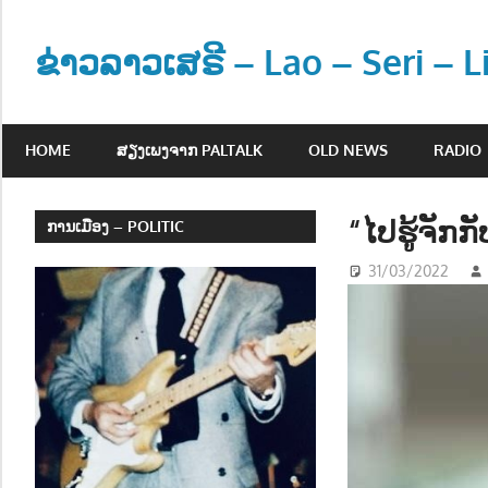
Skip
to
ຂ່າວລາວເສຣີ – Lao – Seri – 
content
ຂ່
າ
HOME
ສຽງເພງຈາກ PALTALK
OLD NEWS
RADIO
ວ
ແ
ລ
“ໄປຮູ້ຈັກກ
ການເມືອງ – POLITIC
ະ
31/03/2022
ຂໍ້
ມູ
ນ
ຂ່
າ
ວ
ສ
າ