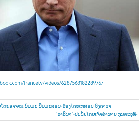
ebook.com/francetv/videos/628756318228976/
ັນໂດຍອາຈານ.ພົມມະ ພີມມະສອນ-ຮ້ອງໂດຍເກສອນ ວົງດາຣາ
Next
“ວາລິນາ”-ປະພັນໂດຍເຈົ້າຄຳຜາຍ ກຸນລະວຸທ໌-
n
Post: