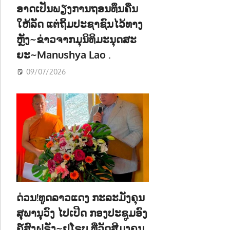
ອາດເປັນພຽງການຖອນທຶນຄືນ
ໃຫ້ລັດ ແຕ່ຖິ້ມປະຊາຊົນໄວ້ທາງ
ຫຼັງ~ຂ່າວຈາກມຸນິທິມະນຸດສະ
ຍະ~Manushya Lao .
09/07/2026
ດ່ວນ!ທູດລາວແດງ ກະລະມັງຄຸນ
ສຸພານຸວົງ ໄປເປີດ ກອງປະຊູມອົງ
ຄ໌ສົງຝຣັ່ງ~ຢູໂຣບ ທີ່ວັດສີມຸງຄຸນ