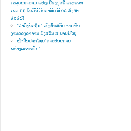
ເວລຸວະນາຣາມ ແຫ່ງເມືອງບຸດຊີ ແຊງຊອກ
ເຂດ ໗໗ ໃນມື້ນີ້ ວັນອາທີດ ທີ ໐໒ ສີງຫາ
໒໐໒໖!
“ລຳວົງພັດຖິ່ນ“-ເພັງຕົ້ນສບັບ ຈາກຜົນ
ງານຂອງອາຈານ ພົງສວັນ ສ.ພາບມີໄຊ
ໜັງຈີນປາກໄທຍ”ດາວປຣະກາຍ
ພຣ່າງພຣາຍຝັນ”