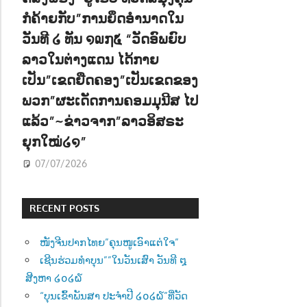
ກໍຄ້າຍກັບ”ການຍຶດອຳນາດໃນ
ວັນທີ ໒ ທັນ ໑໙໗໕ “ວັດອົພຍົບ
ລາວໃນຕ່າງແດນ ໄດ້ກາຍ
ເປັນ”ເຂດຍືດຄອງ”ເປັນເຂດຂອງ
ພວກ”ຜະເດັດການຄອມມຸນີສ ໄປ
ແລ້ວ”~ຂ່າວຈາກ”ລາວອິສຣະ
ຍຸກໃໝ່໒໑”
07/07/2026
RECENT POSTS
ໜັງຈີນປາກໄທຍ”ຄຸນໜູເອົາແຕ່ໃຈ”
ເຊີນຮ່ວມທຳບຸນ””ໃນວັນເສົາ ວັນທີ ໘
ສີງຫາ ໒໐໒໖
“ບຸນເຂົ້າພັນສາ ປະຈຳປີ ໒໐໒໖”ທີ່ວັດ