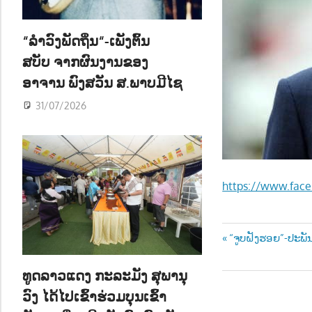
ນ
“ລຳວົງພັດຖິ່ນ“-ເພັງຕົ້ນ
ສບັບ ຈາກຜົນງານຂອງ
ອາຈານ ພົງສວັນ ສ.ພາບມີໄຊ
31/07/2026
https://www.fac
Post
Previous
“ຈູບຝັງຮອຍ”-ປະພ
Post:
navigatio
ທູດລາວແດງ ກະລະມັງ ສຸພານຸ
ວົງ ໄດ້ໄປເຂົ້າຮ່ວມບຸນເຂົ້າ