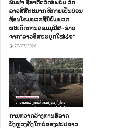
ພັນສາ ທີ່ອາດີດວັດອົພຍົບ ວັດ
ລາວສີສັຕະນາກ ທີກາຍເປັນບ່ອນ
ທ້ອນໂຣມພວກທີນິຍົມພວກ
ຜະເດັດການຄອມມຸນີສ~ຂ່າວ
ຈາກ”ລາວອິສຣະຍຸກໃໝ່໒໑”
27/07/2026
ການກວາດລ້າງການສໍ້ລາດ
ບັງຫຼວງຄັ້ງໃຫຍ່ຂອງສປປລາວ