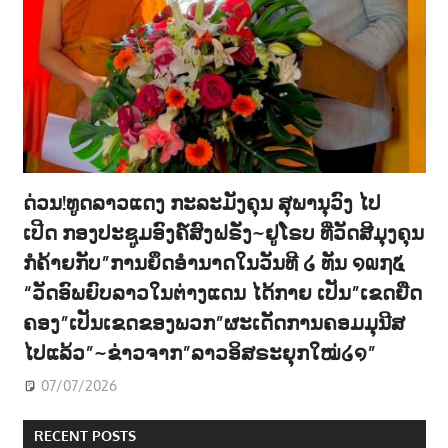
ດ່ວນ!ທູດລາວແດງ ກະລະມັງຄຸນ ສຸພານຸວົງ ໄປ
ເປີດ ກອງປະຊູມອົງຄ໌ສົງຝຣັ່ງ~ຢູໂຣບ ທີ່ວັດສີມຸງຄຸນ
ກໍຄ້າຍກັບ”ການຍຶດອຳນາດໃນວັນທີ ໒ ທັນ ໑໙໗໕
“ວັດອົພຍົບລາວໃນຕ່າງແດນ ໄດ້ກາຍ ເປັນ”ເຂດຍືດ
ຄອງ”ເປັນເຂດຂອງພວກ”ຜະເດັດການຄອມມຸນີສ
ໄປແລ້ວ”~ຂ່າວຈາກ”ລາວອິສຣະຍຸກໃໝ່໒໑”
07/07/2026
RECENT POSTS