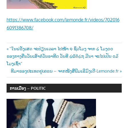
າ
ນ
https://www.facebook.com/lemonde.fr/videos/702016
6091386708/
Post
Previous
“ໃນຝຣັ່ງເສດ ຈະປ່ຽນເວລາ ໄປໜ້າ ໑ ຊົ່ວໂມງ ຈາກ ໒ ໂມງ໐໐
Post:
ຂອງກາງຄືນວັນເສົາຕໍ່ວັນອາທີດ ວັນທີ ໒໖ຕໍ່໒໗ ມີນາ ຈະໄປເປັນ ໐໓
navigation
ໂມງເຊົ້າ”
Next
ທີມາຂອງປະເທດຢູເຄຣນ – ຈາກໜັງສືພີມເລີມົງເດີ-Lemonde.fr
Post:
ການເມືອງ – POLITIC