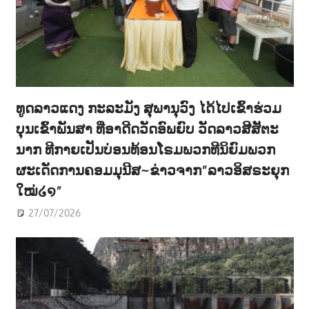
ທູດລາວແດງ ກະລະມັງ ສຸພານຸວົງ ໄດ້ໄປເຂົ້າຮ່ວມ
ບຸນເຂົ້າພັນສາ ທີ່ອາດີດວັດອົພຍົບ ວັດລາວສີສັຕະ
ນາກ ທີກາຍເປັນບ່ອນທ້ອນໂຣມພວກທີນິຍົມພວກ
ຜະເດັດການຄອມມຸນີສ~ຂ່າວຈາກ”ລາວອິສຣະຍຸກ
ໃໝ່໒໑”
27/07/2026