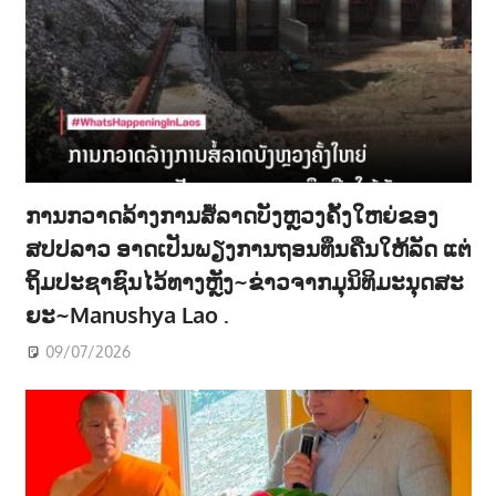
ການກວາດລ້າງການສໍ້ລາດບັງຫຼວງຄັ້ງໃຫຍ່ຂອງ
ສປປລາວ ອາດເປັນພຽງການຖອນທຶນຄືນໃຫ້ລັດ ແຕ່
ຖິ້ມປະຊາຊົນໄວ້ທາງຫຼັງ~ຂ່າວຈາກມຸນິທິມະນຸດສະ
ຍະ~Manushya Lao .
09/07/2026