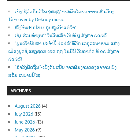
ເພັງ”ຊີວີດຄົນລີ້ໄພ ໑໙໗໕”~ປະພັນໂດຍອາຈານ ສໍ.ເມືອງ
ໄຕ້~cover by Deknoy music
ໜັງຈີນປາກໄທຍ”ຄຸນໜູເອົາແຕ່ໃຈ”
ເຊີນຮ່ວມທຳບຸນ””ໃນວັນເສົາ ວັນທີ ໘ ສີງຫາ ໒໐໒໖
“ບຸນເຂົ້າພັນສາ ປະຈຳປີ ໒໐໒໖”ທີ່ວັດ ເວລຸວະນາຣາມ ແຫ່ງ
ເມືອງບຸດຊີ ແຊງຊອກ ເຂດ ໗໗ ໃນມື້ນີ້ ວັນອາທີດ ທີ ໐໒ ສີງຫາ
໒໐໒໖!
“ລຳວົງພັດຖິ່ນ“-ເພັງຕົ້ນສບັບ ຈາກຜົນງານຂອງອາຈານ ພົງ
ສວັນ ສ.ພາບມີໄຊ
ARCHIVES
August 2026
(4)
July 2026
(15)
June 2026
(13)
May 2026
(9)