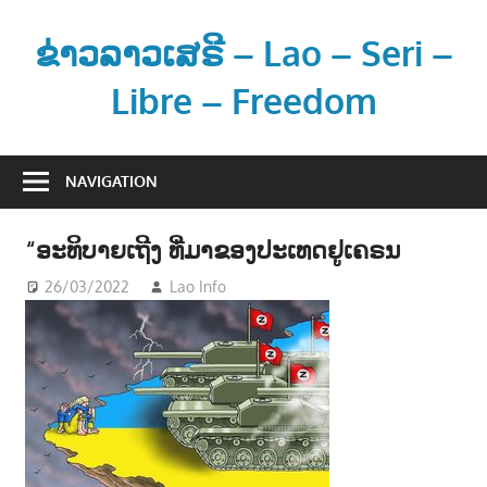
Skip
to
ຂ່າວລາວເສຣີ – Lao – Seri –
content
Libre – Freedom
ຂ່
າ
NAVIGATION
ວ
ແ
“ອະທິບາຍເຖີງ ທີ່ມາຂອງປະເທດຢູເຄຣນ
ລ
ະ
26/03/2022
Lao Info
ຂ່າວ - NEWS
ຂໍ້
ມູ
ນ
ຂ່
າ
ວ
ສ