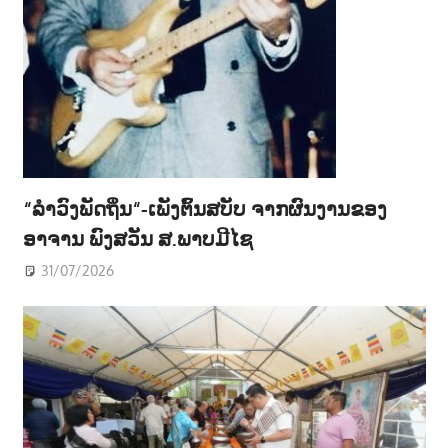
“ລຳວົງພັດຖິ່ນ“-ເພັງຕົ້ນສບັບ ຈາກຜົນງານຂອງ
ອາຈານ ພົງສວັນ ສ.ພາບມີໄຊ
31/07/2026