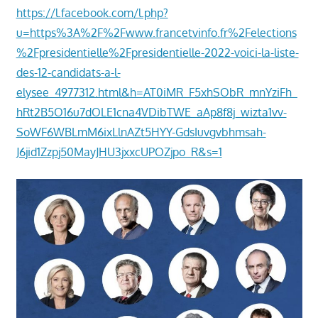
https://l.facebook.com/l.php?
າ
u=https%3A%2F%2Fwww.francetvinfo.fr%2Felections
ນ
%2Fpresidentielle%2Fpresidentielle-2022-voici-la-liste-
des-12-candidats-a-l-
elysee_4977312.html&h=AT0iMR_F5xhSObR_mnYziFh_
hRt2B5O16u7dOLE1cna4VDibTWE_aAp8f8j_wizta1vv-
SoWF6WBLmM6ixLlnAZt5HYY-GdsIuvgvbhmsah-
J6jid1Zzpj50MayJHU3jxxcUPOZjpo_R&s=1