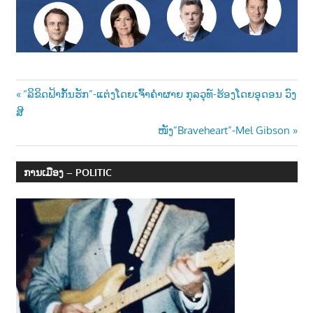
Post
Previous
“ລິຂິດຟ້າກັ້ນຮັກ”-ແຕ່ງໂດຍເຈົ້າຄຳຜາຍ ກຸລວຸທ໌-ຮ້ອງໂດຍອຸດອນ ວົງ
Post:
ສີ
navigation
Next
ໜັງ”Braveheart”-Mel Gibson
Post:
ການເມືອງ – POLITIC