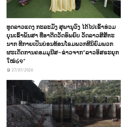
ທູດລາວແດງ ກະລະມັງ ສຸພານຸວົງ ໄດ້ໄປເຂົ້າຮ່ວມ
ບຸນເຂົ້າພັນສາ ທີ່ອາດີດວັດອົພຍົບ ວັດລາວສີສັຕະ
ນາກ ທີກາຍເປັນບ່ອນທ້ອນໂຣມພວກທີນິຍົມພວກ
ຜະເດັດການຄອມມຸນີສ~ຂ່າວຈາກ”ລາວອິສຣະຍຸກ
ໃໝ່໒໑”
27/07/2026