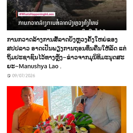
ການກວາດລ້າງການສໍ້ລາດບັງຫຼວງຄັ້ງໃຫຍ່ຂອງ
ສປປລາວ ອາດເປັນພຽງການຖອນທຶນຄືນໃຫ້ລັດ ແຕ່
ຖິ້ມປະຊາຊົນໄວ້ທາງຫຼັງ~ຂ່າວຈາກມຸນິທິມະນຸດສະ
ຍະ~Manushya Lao .
09/07/2026