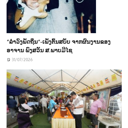
“ລຳວົງພັດຖິ່ນ“-ເພັງຕົ້ນສບັບ ຈາກຜົນງານຂອງ
ອາຈານ ພົງສວັນ ສ.ພາບມີໄຊ
31/07/2026