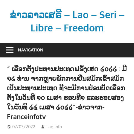
Skip
to
ຂ່າວລາວເສຣີ – Lao – Seri –
content
Libre – Freedom
ຂ່
າ
NAVIGATION
ວ
ແ
“ ເລືອກຕັ້ງປະທານປະເທດຝຣັ່ງເສດ ໒໐໒໒ : ມີ
ລ
໑໒ ທ່ານ ຈາກຫຼາຍພັກການຢືນສມັກເຂົ້າສມັກ
ະ
ຂໍ້
ເປັນປະທານປະເທດ ທີຈະມີການປ່ອນບັດເລືອກ
ມູ
ຕັ້ງໃນວັນທີ ໑໐ ເມສາ ຮອບທີ໑ ແລະຮອບສອງ
ນ
ໃນວັນທີ ໒໔ ເມສາ ໒໐໒໒”-ຂ່າວຈາກ-
ຂ່
Franceinfotv
າ
ວ
07/03/2022
Lao Info
ການເມືອງ - POLITIC
,
ຂ່າວ -
ສ
NEWS