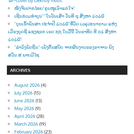
ໄຕ້~cover by Deknoy music
ໜັງຈີນປາກໄທຍ”ຄຸນໜູເອົາແຕ່ໃຈ”
ເຊີນຮ່ວມທຳບຸນ””ໃນວັນເສົາ ວັນທີ ໘ ສີງຫາ ໒໐໒໖
“ບຸນເຂົ້າພັນສາ ປະຈຳປີ ໒໐໒໖”ທີ່ວັດ ເວລຸວະນາຣາມ ແຫ່ງ
ເມືອງບຸດຊີ ແຊງຊອກ ເຂດ ໗໗ ໃນມື້ນີ້ ວັນອາທີດ ທີ ໐໒ ສີງຫາ
໒໐໒໖!
“ລຳວົງພັດຖິ່ນ“-ເພັງຕົ້ນສບັບ ຈາກຜົນງານຂອງອາຈານ ພົງ
ສວັນ ສ.ພາບມີໄຊ
ARCHIVES
August 2026
(4)
July 2026
(15)
June 2026
(13)
May 2026
(9)
April 2026
(28)
March 2026
(19)
February 2026
(23)