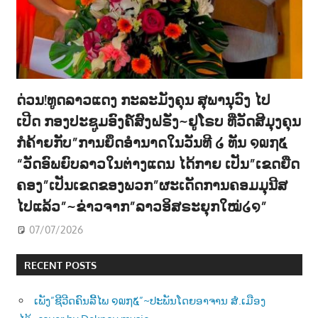
ດ່ວນ!ທູດລາວແດງ ກະລະມັງຄຸນ ສຸພານຸວົງ ໄປ
ເປີດ ກອງປະຊູມອົງຄ໌ສົງຝຣັ່ງ~ຢູໂຣບ ທີ່ວັດສີມຸງຄຸນ
ກໍຄ້າຍກັບ”ການຍຶດອຳນາດໃນວັນທີ ໒ ທັນ ໑໙໗໕
“ວັດອົພຍົບລາວໃນຕ່າງແດນ ໄດ້ກາຍ ເປັນ”ເຂດຍືດ
ຄອງ”ເປັນເຂດຂອງພວກ”ຜະເດັດການຄອມມຸນີສ
ໄປແລ້ວ”~ຂ່າວຈາກ”ລາວອິສຣະຍຸກໃໝ່໒໑”
07/07/2026
RECENT POSTS
ເພັງ”ຊີວີດຄົນລີ້ໄພ ໑໙໗໕”~ປະພັນໂດຍອາຈານ ສໍ.ເມືອງ