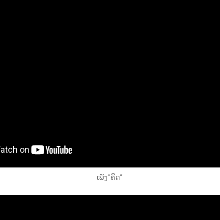
ເພັງ“ຄິດ”