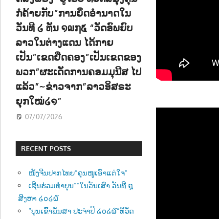
ກໍຄ້າຍກັບ”ການຍຶດອຳນາດໃນ
ວັນທີ ໒ ທັນ ໑໙໗໕ “ວັດອົພຍົບ
ລາວໃນຕ່າງແດນ ໄດ້ກາຍ
ເປັນ”ເຂດຍືດຄອງ”ເປັນເຂດຂອງ
ພວກ”ຜະເດັດການຄອມມຸນີສ ໄປ
ແລ້ວ”~ຂ່າວຈາກ”ລາວອິສຣະ
ຍຸກໃໝ່໒໑”
07/07/2026
RECENT POSTS
ໜັງຈີນປາກໄທຍ”ຄຸນໜູເອົາແຕ່ໃຈ”
ເຊີນຮ່ວມທຳບຸນ””ໃນວັນເສົາ ວັນທີ ໘
ສີງຫາ ໒໐໒໖
“ບຸນເຂົ້າພັນສາ ປະຈຳປີ ໒໐໒໖”ທີ່ວັດ