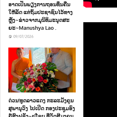
ອາດເປັນພຽງການຖອນທຶນຄືນ
ໃຫ້ລັດ ແຕ່ຖິ້ມປະຊາຊົນໄວ້ທາງ
ຫຼັງ~ຂ່າວຈາກມຸນິທິມະນຸດສະ
ຍະ~Manushya Lao .
09/07/2026
ດ່ວນ!ທູດລາວແດງ ກະລະມັງຄຸນ
ສຸພານຸວົງ ໄປເປີດ ກອງປະຊູມອົງ
ຄ໌ສົງຝຣັ່ງ~ຢູໂຣບ ທີ່ວັດສີມຸງຄຸນ