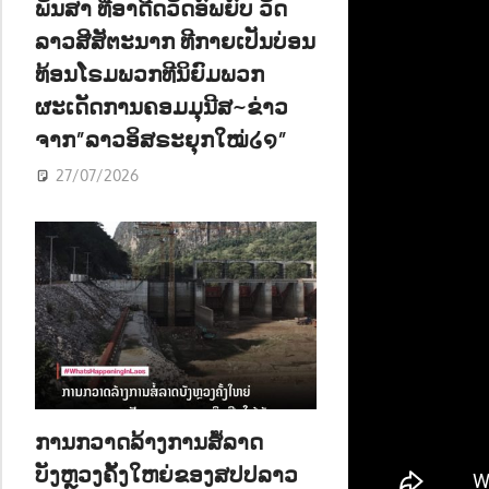
ພັນສາ ທີ່ອາດີດວັດອົພຍົບ ວັດ
ລາວສີສັຕະນາກ ທີກາຍເປັນບ່ອນ
ທ້ອນໂຣມພວກທີນິຍົມພວກ
ຜະເດັດການຄອມມຸນີສ~ຂ່າວ
ຈາກ”ລາວອິສຣະຍຸກໃໝ່໒໑”
27/07/2026
ການກວາດລ້າງການສໍ້ລາດ
ບັງຫຼວງຄັ້ງໃຫຍ່ຂອງສປປລາວ