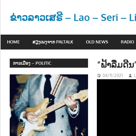
Skip
to
ຂ່າວລາວເສຣີ – Lao – Seri – 
content
ຂ່
າ
HOME
ສຽງເພງຈາກ PALTALK
OLD NEWS
RADIO
ວ
ແ
ລ
“ຟ້າລືມດີນ
ການເມືອງ – POLITIC
ະ
04/11/2021
L
ຂໍ້
ມູ
ນ
ຂ່
າ
ວ
ສ
າ