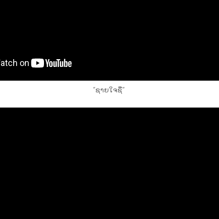
”ຊາຍໃຈຊື່”