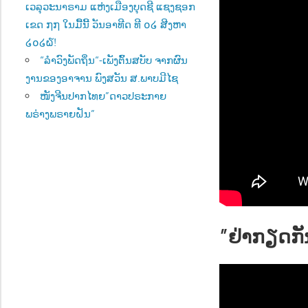
ເວລຸວະນາຣາມ ແຫ່ງເມືອງບຸດຊີ ແຊງຊອກ
ເຂດ ໗໗ ໃນມື້ນີ້ ວັນອາທີດ ທີ ໐໒ ສີງຫາ
໒໐໒໖!
“ລຳວົງພັດຖິ່ນ“-ເພັງຕົ້ນສບັບ ຈາກຜົນ
ງານຂອງອາຈານ ພົງສວັນ ສ.ພາບມີໄຊ
ໜັງຈີນປາກໄທຍ”ດາວປຣະກາຍ
ພຣ່າງພຣາຍຝັນ”
”ຢ່າກຽດກັ