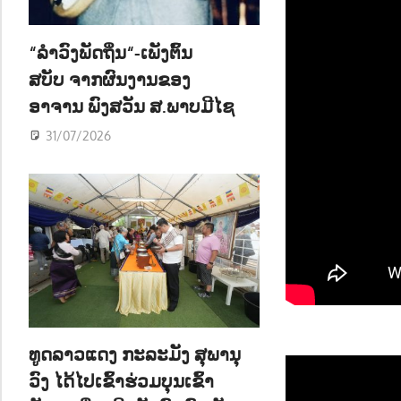
ນ
“ລຳວົງພັດຖິ່ນ“-ເພັງຕົ້ນ
ສບັບ ຈາກຜົນງານຂອງ
ອາຈານ ພົງສວັນ ສ.ພາບມີໄຊ
31/07/2026
ທູດລາວແດງ ກະລະມັງ ສຸພານຸ
ວົງ ໄດ້ໄປເຂົ້າຮ່ວມບຸນເຂົ້າ