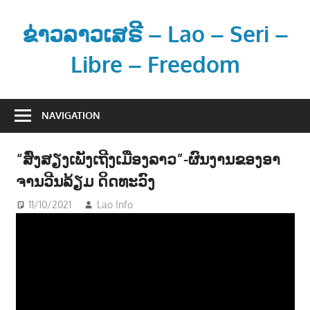
Skip
to
ຂ່າວລາວເສຣີ – Lao – Seri –
content
Libre – Freedom
ຂ່
າ
NAVIGATION
ວ
ແ
“ສົ່ງສຽງເພັງເຖີງເມືອງລາວ”-ຜົນງານຂອງອາ
ລ
ຈານວີນລ້ຽມ ດິດທະວົງ
ະ
ຂໍ້
11/10/2021
Lao Info
ດົນຕຣີ - MUSIC
ມູ
ນ
ຂ່
າ
ວ
ສ