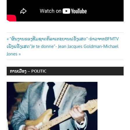
Post
Previous
“ຜົນງານຂອງທີມຊາດກິລາເຕະບານຝຣັ່ງເສດ”-ຂ່າວຈາກBFMTV
Next
Post:
ເພັງຝຣັ່ງເສດ”Je te donne”- Jean Jacques Goldman-Michael
navigation
Post:
Jones
ການເມືອງ – POLITIC