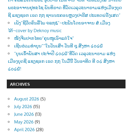
ພຣະອາຈານຢຸທະໄຊ ພັນທິຣາດ ທີ່ວັດເວລຸວະນາຣາມແຫ່ງເມືອງບຸດ
ຊີ ແຊງຊອກ ເຂດ ໗໗ ຊານນະຄອນຫຼວງປາຣີສ ປະເທດຝຣັ່ງເສດ”
ເພັງ”ຊີວີດຄົນລີ້ໄພ ໑໙໗໕”~ປະພັນໂດຍອາຈານ ສໍ.ເມືອງ
ໄຕ້~cover by Deknoy music
ໜັງຈີນປາກໄທຍ”ຄຸນໜູເອົາແຕ່ໃຈ”
ເຊີນຮ່ວມທຳບຸນ””ໃນວັນເສົາ ວັນທີ ໘ ສີງຫາ ໒໐໒໖
“ບຸນເຂົ້າພັນສາ ປະຈຳປີ ໒໐໒໖”ທີ່ວັດ ເວລຸວະນາຣາມ ແຫ່ງ
ເມືອງບຸດຊີ ແຊງຊອກ ເຂດ ໗໗ ໃນມື້ນີ້ ວັນອາທີດ ທີ ໐໒ ສີງຫາ
໒໐໒໖!
ARCHIVES
August 2026
(5)
July 2026
(15)
June 2026
(13)
May 2026
(9)
April 2026
(28)