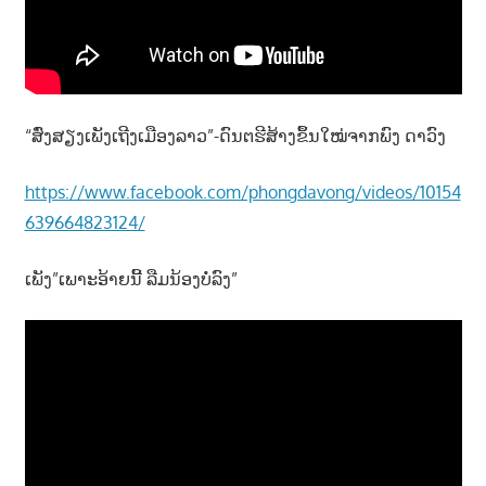
າ
ນ
“ສົ່ງສຽງເພັງເຖີງເມືອງລາວ”-ດົນຕຮີສ້າງຂຶ້ນໃໝ່ຈາກພົງ ດາວົງ
https://www.facebook.com/phongdavong/videos/10154
639664823124/
ເພັງ”ເພາະອ້າຍນີ້ ລືມນ້ອງບໍ່ລົງ”