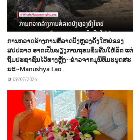
ການກວາດລ້າງການສໍ້ລາດບັງຫຼວງຄັ້ງໃຫຍ່ຂອງ
ສປປລາວ ອາດເປັນພຽງການຖອນທຶນຄືນໃຫ້ລັດ ແຕ່
ຖິ້ມປະຊາຊົນໄວ້ທາງຫຼັງ~ຂ່າວຈາກມຸນິທິມະນຸດສະ
ຍະ~Manushya Lao .
09/07/2026