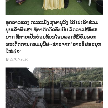
ທູດລາວແດງ ກະລະມັງ ສຸພານຸວົງ ໄດ້ໄປເຂົ້າຮ່ວມ
ບຸນເຂົ້າພັນສາ ທີ່ອາດີດວັດອົພຍົບ ວັດລາວສີສັຕະ
ນາກ ທີກາຍເປັນບ່ອນທ້ອນໂຣມພວກທີນິຍົມພວກ
ຜະເດັດການຄອມມຸນີສ~ຂ່າວຈາກ”ລາວອິສຣະຍຸກ
ໃໝ່໒໑”
27/07/2026