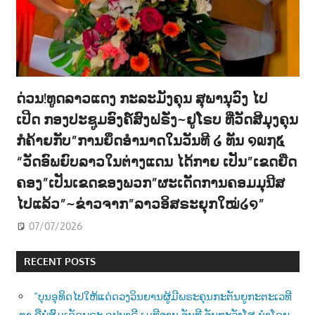
ດ່ວນ!ທູດລາວແດງ ກະລະມັງຄຸນ ສຸພານຸວົງ ໄປ
ເປີດ ກອງປະຊູມອົງຄ໌ສົງຝຣັ່ງ~ຢູໂຣບ ທີ່ວັດສີມຸງຄຸນ
ກໍຄ້າຍກັບ”ການຍຶດອຳນາດໃນວັນທີ ໒ ທັນ ໑໙໗໕
“ວັດອົພຍົບລາວໃນຕ່າງແດນ ໄດ້ກາຍ ເປັນ”ເຂດຍືດ
ຄອງ”ເປັນເຂດຂອງພວກ”ຜະເດັດການຄອມມຸນີສ
ໄປແລ້ວ”~ຂ່າວຈາກ”ລາວອິສຣະຍຸກໃໝ່໒໑”
07/07/2026
RECENT POSTS
“ບຸນອຸທິດໄປໃຫ້ແດ່ດວງວິນຍານຜູ້ມີພຣະຄຸນກະຕັນຍູກະຕະເວທີ
ຕາ ຄືພໍ່ສົມເດັດພຣະ ອຸປບາຣີ ເມທີຈານ ຈັນທີ ຈັນທະວັງໂສ ນຳໂດຍ