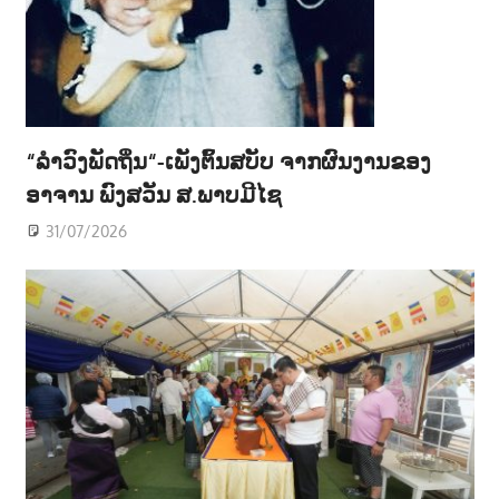
“ລຳວົງພັດຖິ່ນ“-ເພັງຕົ້ນສບັບ ຈາກຜົນງານຂອງ
ອາຈານ ພົງສວັນ ສ.ພາບມີໄຊ
31/07/2026