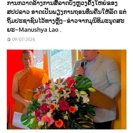
ການກວາດລ້າງການສໍ້ລາດບັງຫຼວງຄັ້ງໃຫຍ່ຂອງ
ສປປລາວ ອາດເປັນພຽງການຖອນທຶນຄືນໃຫ້ລັດ ແຕ່
ຖິ້ມປະຊາຊົນໄວ້ທາງຫຼັງ~ຂ່າວຈາກມຸນິທິມະນຸດສະ
ຍະ~Manushya Lao .
09/07/2026