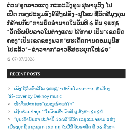
ດ່ວນ!ທູດລາວແດງ ກະລະມັງຄຸນ ສຸພານຸວົງ ໄປ
ເປີດ ກອງປະຊູມອົງຄ໌ສົງຝຣັ່ງ~ຢູໂຣບ ທີ່ວັດສີມຸງຄຸນ
ກໍຄ້າຍກັບ”ການຍຶດອຳນາດໃນວັນທີ ໒ ທັນ ໑໙໗໕
“ວັດອົພຍົບລາວໃນຕ່າງແດນ ໄດ້ກາຍ ເປັນ”ເຂດຍືດ
ຄອງ”ເປັນເຂດຂອງພວກ”ຜະເດັດການຄອມມຸນີສ
ໄປແລ້ວ”~ຂ່າວຈາກ”ລາວອິສຣະຍຸກໃໝ່໒໑”
07/07/2026
RECENT POSTS
ເພັງ”ຊີວີດຄົນລີ້ໄພ ໑໙໗໕”~ປະພັນໂດຍອາຈານ ສໍ.ເມືອງ
ໄຕ້~cover by Deknoy music
ໜັງຈີນປາກໄທຍ”ຄຸນໜູເອົາແຕ່ໃຈ”
ເຊີນຮ່ວມທຳບຸນ””ໃນວັນເສົາ ວັນທີ ໘ ສີງຫາ ໒໐໒໖
“ບຸນເຂົ້າພັນສາ ປະຈຳປີ ໒໐໒໖”ທີ່ວັດ ເວລຸວະນາຣາມ ແຫ່ງ
ເມືອງບຸດຊີ ແຊງຊອກ ເຂດ ໗໗ ໃນມື້ນີ້ ວັນອາທີດ ທີ ໐໒ ສີງຫາ