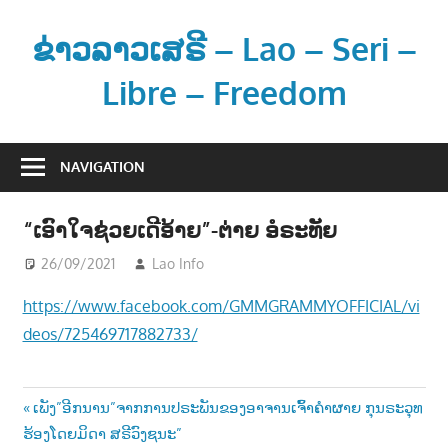
Skip
to
ຂ່າວລາວເສຣີ – Lao – Seri –
content
Libre – Freedom
ຂ່
າ
NAVIGATION
ວ
ແ
“ເອົາໃຈຊ່ວຍເດີອ້າຍ”-ຕ່າຍ ອໍຣະທັຍ
ລ
ະ
26/09/2021
Lao Info
ດົນຕຣີ - MUSIC
ຂໍ້
https://www.facebook.com/GMMGRAMMYOFFICIAL/vi
ມູ
deos/725469717882733/
ນ
ຂ່
າ
Post
Previous
ເພັງ”ອີກນານ”ຈາກການປຣະພັນຂອງອາຈານເຈົ້າຄຳຜາຍ ກຸນຣະວຸທ
ວ
Post:
ຮ້ອງໂດຍມິດາ ສຣີວົງຊນະ”
ສ