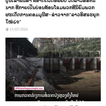
ບຸນເຂົ້າພັນສາ ທີ່ອາດີດວັດອົພຍົບ ວັດລາວສີສັຕະ
ນາກ ທີກາຍເປັນບ່ອນທ້ອນໂຣມພວກທີນິຍົມພວກ
ຜະເດັດການຄອມມຸນີສ~ຂ່າວຈາກ”ລາວອິສຣະຍຸກ
ໃໝ່໒໑”
27/07/2026