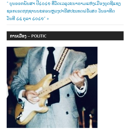
navigation
Next
“ ບຸນອອກພັນສາ ປີ໒໐໒໑ ທີ່ວັດເວລຸວະນາຣາມແຫ່ງເມືອງບຸດຊີແຊງ
າ
Post:
ຊອກເຂດ໗໗ຊານນະຄອນຫຼວງປາຣີສປະເທດຝຣັ່ເສດ ວັນອາທີດ
ນ
ວັນທີ ໒໔ ຕຸລາ ໒໐໒໑”
ການເມືອງ – POLITIC