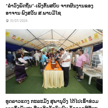
“ລຳວົງພັດຖິ່ນ“-ເພັງຕົ້ນສບັບ ຈາກຜົນງານຂອງ
ອາຈານ ພົງສວັນ ສ.ພາບມີໄຊ
31/07/2026
ທູດລາວແດງ ກະລະມັງ ສຸພານຸວົງ ໄດ້ໄປເຂົ້າຮ່ວມ