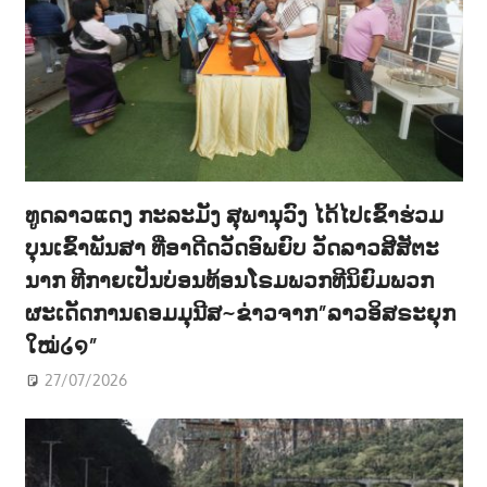
ທູດລາວແດງ ກະລະມັງ ສຸພານຸວົງ ໄດ້ໄປເຂົ້າຮ່ວມ
ບຸນເຂົ້າພັນສາ ທີ່ອາດີດວັດອົພຍົບ ວັດລາວສີສັຕະ
ນາກ ທີກາຍເປັນບ່ອນທ້ອນໂຣມພວກທີນິຍົມພວກ
ຜະເດັດການຄອມມຸນີສ~ຂ່າວຈາກ”ລາວອິສຣະຍຸກ
ໃໝ່໒໑”
27/07/2026