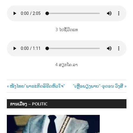
3 ໄປຊື້ມີດແທ
4 ສຽກໂຄ.ລາ
Post
Previous
Next
ໜັງໄທຍ”ພາຣະກິດລິຂີດຫົວໃຈ”
“ເຫຼືອພຽງພາບ”-ອຸດອນ ວົງສີ
Post:
Post:
navigation
ການເມືອງ – POLITIC