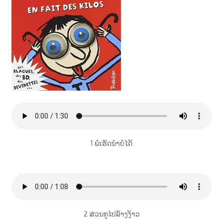
າ
ນ
1 ພໍ່ເຮັດນຳບໍ່ໄດ້
2 ສ່ວນກູໄປລ້າງງ້າວ