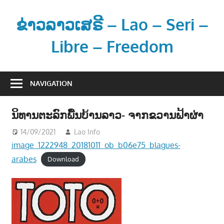
Skip
to
ຂ່າວລາວເສຣີ – Lao – Seri –
content
Libre – Freedom
ຂ່
າ
NAVIGATION
ວ
ແ
ນິທານຕະລົກພື້ນບ້ານລາວ- ຈາກຂວານຟ້າຜ່າ
ລ
ະ
14/09/2021
Lao Info
ບັນເທີງ - ENTERTAINMENT
ຂໍ້
image_1222948_20181011_ob_b06e75_blagues-
ມູ
arabes
Download
ນ
ຂ່
າ
ວ
ສ