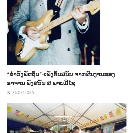
“ລຳວົງພັດຖິ່ນ“-ເພັງຕົ້ນສບັບ ຈາກຜົນງານຂອງ
ອາຈານ ພົງສວັນ ສ.ພາບມີໄຊ
31/07/2026