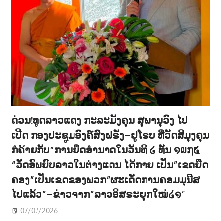
ດ່ວນ!ທູດລາວແດງ ກະລະມັງຄຸນ ສຸພານຸວົງ ໄປ
ເປີດ ກອງປະຊູມອົງຄ໌ສົງຝຣັ່ງ~ຢູໂຣບ ທີ່ວັດສີມຸງຄຸນ
ກໍຄ້າຍກັບ”ການຍຶດອຳນາດໃນວັນທີ ໒ ທັນ ໑໙໗໕
“ວັດອົພຍົບລາວໃນຕ່າງແດນ ໄດ້ກາຍ ເປັນ”ເຂດຍືດ
ຄອງ”ເປັນເຂດຂອງພວກ”ຜະເດັດການຄອມມຸນີສ
ໄປແລ້ວ”~ຂ່າວຈາກ”ລາວອິສຣະຍຸກໃໝ່໒໑”
07/07/2026