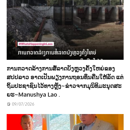
ການກວາດລ້າງການສໍ້ລາດບັງຫຼວງຄັ້ງໃຫຍ່ຂອງ
ສປປລາວ ອາດເປັນພຽງການຖອນທຶນຄືນໃຫ້ລັດ ແຕ່
ຖິ້ມປະຊາຊົນໄວ້ທາງຫຼັງ~ຂ່າວຈາກມຸນິທິມະນຸດສະ
ຍະ~Manushya Lao .
09/07/2026