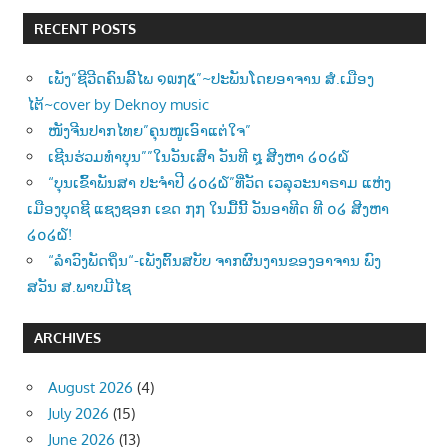
RECENT POSTS
ເພັງ”ຊີວີດຄົນລີ້ໄພ ໑໙໗໕”~ປະພັນໂດຍອາຈານ ສໍ.ເມືອງ
ໄຕ້~cover by Deknoy music
ໜັງຈີນປາກໄທຍ”ຄຸນໜູເອົາແຕ່ໃຈ”
ເຊີນຮ່ວມທຳບຸນ””ໃນວັນເສົາ ວັນທີ ໘ ສີງຫາ ໒໐໒໖
“ບຸນເຂົ້າພັນສາ ປະຈຳປີ ໒໐໒໖”ທີ່ວັດ ເວລຸວະນາຣາມ ແຫ່ງ
ເມືອງບຸດຊີ ແຊງຊອກ ເຂດ ໗໗ ໃນມື້ນີ້ ວັນອາທີດ ທີ ໐໒ ສີງຫາ
໒໐໒໖!
“ລຳວົງພັດຖິ່ນ“-ເພັງຕົ້ນສບັບ ຈາກຜົນງານຂອງອາຈານ ພົງ
ສວັນ ສ.ພາບມີໄຊ
ARCHIVES
August 2026
(4)
July 2026
(15)
June 2026
(13)