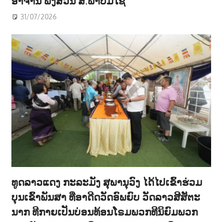
ອາຈານ ພົງສວັນ ສ.ພາບມີໄຊ
31/07/2026
ທູດລາວແດງ ກະລະມັງ ສຸພານຸວົງ ໄດ້ໄປເຂົ້າຮ່ວມ
ບຸນເຂົ້າພັນສາ ທີ່ອາດີດວັດອົພຍົບ ວັດລາວສີສັຕະ
ນາກ ທີກາຍເປັນບ່ອນທ້ອນໂຣມພວກທີນິຍົມພວກ