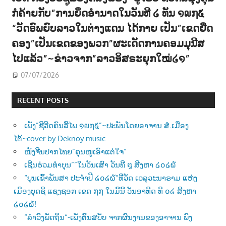
ກໍຄ້າຍກັບ”ການຍຶດອຳນາດໃນວັນທີ ໒ ທັນ ໑໙໗໕
“ວັດອົພຍົບລາວໃນຕ່າງແດນ ໄດ້ກາຍ ເປັນ”ເຂດຍືດ
ຄອງ”ເປັນເຂດຂອງພວກ”ຜະເດັດການຄອມມຸນີສ
ໄປແລ້ວ”~ຂ່າວຈາກ”ລາວອິສຣະຍຸກໃໝ່໒໑”
07/07/2026
RECENT POSTS
ເພັງ”ຊີວີດຄົນລີ້ໄພ ໑໙໗໕”~ປະພັນໂດຍອາຈານ ສໍ.ເມືອງ
ໄຕ້~cover by Deknoy music
ໜັງຈີນປາກໄທຍ”ຄຸນໜູເອົາແຕ່ໃຈ”
ເຊີນຮ່ວມທຳບຸນ””ໃນວັນເສົາ ວັນທີ ໘ ສີງຫາ ໒໐໒໖
“ບຸນເຂົ້າພັນສາ ປະຈຳປີ ໒໐໒໖”ທີ່ວັດ ເວລຸວະນາຣາມ ແຫ່ງ
ເມືອງບຸດຊີ ແຊງຊອກ ເຂດ ໗໗ ໃນມື້ນີ້ ວັນອາທີດ ທີ ໐໒ ສີງຫາ
໒໐໒໖!
“ລຳວົງພັດຖິ່ນ“-ເພັງຕົ້ນສບັບ ຈາກຜົນງານຂອງອາຈານ ພົງ