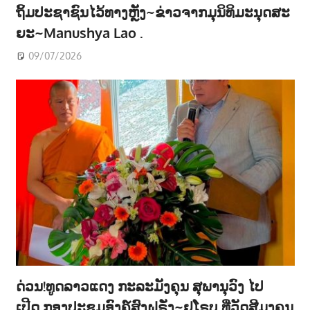
ຖິ້ມປະຊາຊົນໄວ້ທາງຫຼັງ~ຂ່າວຈາກມຸນິທິມະນຸດສະ
ຍະ~Manushya Lao .
09/07/2026
ດ່ວນ!ທູດລາວແດງ ກະລະມັງຄຸນ ສຸພານຸວົງ ໄປ
ເປີດ ກອງປະຊູມອົງຄ໌ສົງຝຣັ່ງ~ຢູໂຣບ ທີ່ວັດສີມຸງຄຸນ