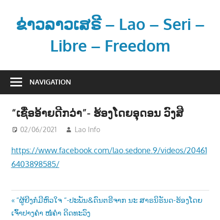
Skip
to
ຂ່າວລາວເສຣີ – Lao – Seri –
content
Libre – Freedom
ຂ່
າ
NAVIGATION
ວ
ແ
“ເຊື່ອອ້າຍດີກວ່າ”- ຮ້ອງໂດຍອຸດອນ ວົງສີ
ລ
ະ
02/06/2021
Lao Info
ດົນຕຣີ - MUSIC
ຂໍ້
https://www.facebook.com/lao.sedone.9/videos/20461
ມູ
6403898585/
ນ
ຂ່
າ
Post
Previous
“ຜູ້ຍີງກໍມີຫົວໃຈ “-ປະພັນ&ດົນຕຣີຈາກ ນະ ສາຣນິຣັນດ-ຮ້ອງໂດຍ
ວ
Post:
ເຈົ້າປາງຄຳ ໜໍ່ຄຳ ດິດທະວົງ
ສ