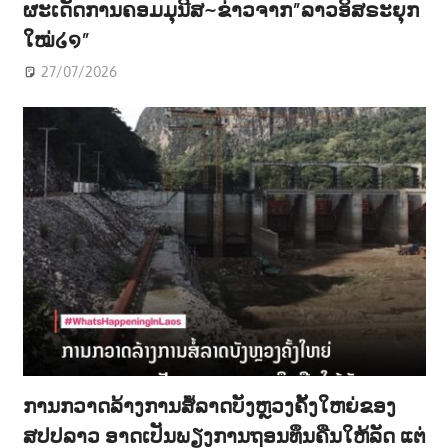
ຜະເດັດການຄອມມຸນີສ~ຂ່າວຈາກ”ລາວອິສຣະຍຸກ
ໃໝ່໒໑”
27/07/2026
ການກວາດລ້າງການສໍ້ລາດບັງຫຼວງຄັ້ງໃຫຍ່ຂອງ
ສປປລາວ ອາດເປັນພຽງການຖອນທຶນຄືນໃຫ້ລັດ ແຕ່