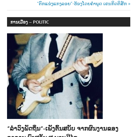
navigation
Next
“ຕົກແຂ່ງແກງລອຍ”-ຮ້ອງໂດຍຄຳພຸດ ເຄນກິດຕິສັກ
າ
Post:
ນ
ການເມືອງ – POLITIC
“ລຳວົງພັດຖິ່ນ“-ເພັງຕົ້ນສບັບ ຈາກຜົນງານຂອງ