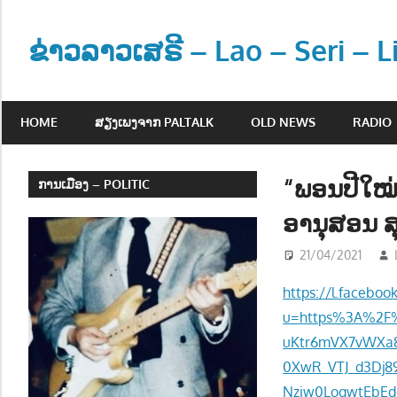
Skip
to
ຂ່າວລາວເສຣີ – Lao – Seri – 
content
ຂ່
າ
HOME
ສຽງເພງຈາກ PALTALK
OLD NEWS
RADIO
ວ
ແ
ລ
“ພອນປີໃໝ
ການເມືອງ – POLITIC
ະ
ອານຸສອນ ສ
ຂໍ້
ມູ
21/04/2021
ນ
https://l.faceboo
ຂ່
າ
u=https%3A%2F
ວ
uKtr6mVX7vWXa
ສ
0XwR_VTJ_d3Dj8
າ
Nziw0LoqwtEbEd