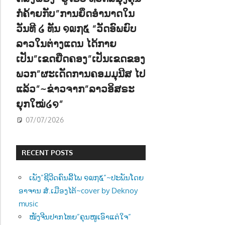
ກໍຄ້າຍກັບ”ການຍຶດອຳນາດໃນ
ວັນທີ ໒ ທັນ ໑໙໗໕ “ວັດອົພຍົບ
ລາວໃນຕ່າງແດນ ໄດ້ກາຍ
ເປັນ”ເຂດຍືດຄອງ”ເປັນເຂດຂອງ
ພວກ”ຜະເດັດການຄອມມຸນີສ ໄປ
ແລ້ວ”~ຂ່າວຈາກ”ລາວອິສຣະ
ຍຸກໃໝ່໒໑”
07/07/2026
RECENT POSTS
ເພັງ”ຊີວີດຄົນລີ້ໄພ ໑໙໗໕”~ປະພັນໂດຍ
ອາຈານ ສໍ.ເມືອງໄຕ້~cover by Deknoy
music
ໜັງຈີນປາກໄທຍ”ຄຸນໜູເອົາແຕ່ໃຈ”