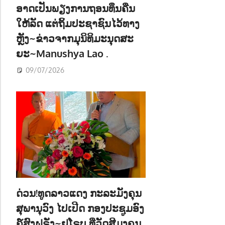
ອາດເປັນພຽງການຖອນທຶນຄືນ
ໃຫ້ລັດ ແຕ່ຖິ້ມປະຊາຊົນໄວ້ທາງ
ຫຼັງ~ຂ່າວຈາກມຸນິທິມະນຸດສະ
ຍະ~Manushya Lao .
09/07/2026
ດ່ວນ!ທູດລາວແດງ ກະລະມັງຄຸນ
ສຸພານຸວົງ ໄປເປີດ ກອງປະຊູມອົງ
ຄ໌ສົງຝຣັ່ງ~ຢູໂຣບ ທີ່ວັດສີມຸງຄຸນ