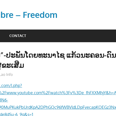
Libre – Freedom
CONTACT
່”-ປະພັນໂດຍທະນາໄຊ ແກ້ວນະຄອນ-ດົ
ຸຂະເສີມ
Lao Info
ຂ່າວ - NEWS
k.com/l.php?
%2Fwww.youtube.com%2Fwatch%3Fv%3De_fhFXXMhjY&h=A
8N6-
90MuPKukPbUrdKpA2DPhGQc96fWBVldLDpFvecapKOEGz3Nx7
de8dSu-6_9g&s=1