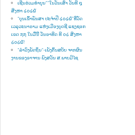
ເຊີນຮ່ວມທຳບຸນ””ໃນວັນເສົາ ວັນທີ ໘
ສີງຫາ ໒໐໒໖
“ບຸນເຂົ້າພັນສາ ປະຈຳປີ ໒໐໒໖”ທີ່ວັດ
ເວລຸວະນາຣາມ ແຫ່ງເມືອງບຸດຊີ ແຊງຊອກ
ເຂດ ໗໗ ໃນມື້ນີ້ ວັນອາທີດ ທີ ໐໒ ສີງຫາ
໒໐໒໖!
“ລຳວົງພັດຖິ່ນ“-ເພັງຕົ້ນສບັບ ຈາກຜົນ
ງານຂອງອາຈານ ພົງສວັນ ສ.ພາບມີໄຊ