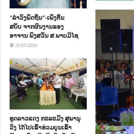
ນ
“ລຳວົງພັດຖິ່ນ“-ເພັງຕົ້ນ
ສບັບ ຈາກຜົນງານຂອງ
ອາຈານ ພົງສວັນ ສ.ພາບມີໄຊ
31/07/2026
ທູດລາວແດງ ກະລະມັງ ສຸພານຸ
ວົງ ໄດ້ໄປເຂົ້າຮ່ວມບຸນເຂົ້າ