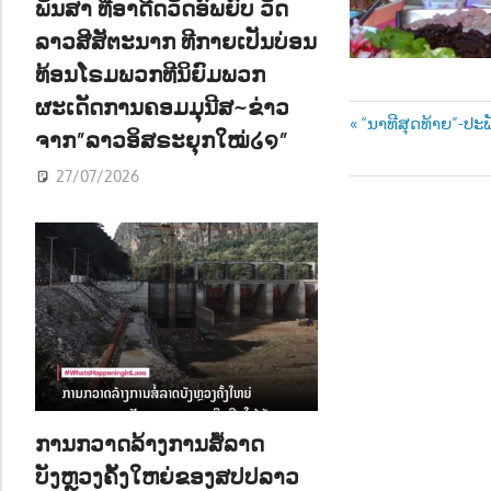
ພັນສາ ທີ່ອາດີດວັດອົພຍົບ ວັດ
ລາວສີສັຕະນາກ ທີກາຍເປັນບ່ອນ
ທ້ອນໂຣມພວກທີນິຍົມພວກ
ຜະເດັດການຄອມມຸນີສ~ຂ່າວ
Post
Previous
“ນາທີສຸດທ້າຍ”-ປະພ
ຈາກ”ລາວອິສຣະຍຸກໃໝ່໒໑”
Post:
navigatio
27/07/2026
ການກວາດລ້າງການສໍ້ລາດ
ບັງຫຼວງຄັ້ງໃຫຍ່ຂອງສປປລາວ