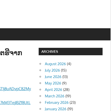
ນຕຮີຈາກ
ARCHIVES
August 2026
(4)
July 2026
(15)
June 2026
(13)
May 2026
(9)
T1j8uADvpC82My
April 2026
(28)
March 2026
(19)
kM3TejJBZf8UtL
February 2026
(23)
January 2026
(19)