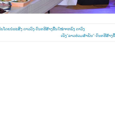
ັນໂດຍນໍຣະສີງ ດາວວົງ-ດົນຕຮີສ້າງຂື້ນໃໝ່ຈາກພົງ ດາວົງ
Next
ເພັງ”ລາວຮ່ວມສຳພັນ”-ດົນຕຮີສ້າງຂື
n
Post: