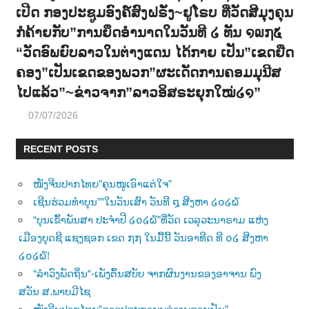
ເປີດ ກອງປະຊູມອົງຄ໌ສົງຝຣັ່ງ~ຢູໂຣບ ທີ່ວັດສີມຸງຄຸນ
ກໍຄ້າຍກັບ”ການຍຶດອຳນາດໃນວັນທີ ໒ ທັນ ໑໙໗໕
“ວັດອົພຍົບລາວໃນຕ່າງແດນ ໄດ້ກາຍ ເປັນ”ເຂດຍືດ
ຄອງ”ເປັນເຂດຂອງພວກ”ຜະເດັດການຄອມມຸນີສ
ໄປແລ້ວ”~ຂ່າວຈາກ”ລາວອິສຣະຍຸກໃໝ່໒໑”
07/07/2026
RECENT POSTS
ໜັງຈີນປາກໄທຍ”ຄຸນໜູເອົາແຕ່ໃຈ”
ເຊີນຮ່ວມທຳບຸນ””ໃນວັນເສົາ ວັນທີ ໘ ສີງຫາ ໒໐໒໖
“ບຸນເຂົ້າພັນສາ ປະຈຳປີ ໒໐໒໖”ທີ່ວັດ ເວລຸວະນາຣາມ ແຫ່ງ
ເມືອງບຸດຊີ ແຊງຊອກ ເຂດ ໗໗ ໃນມື້ນີ້ ວັນອາທີດ ທີ ໐໒ ສີງຫາ
໒໐໒໖!
“ລຳວົງພັດຖິ່ນ“-ເພັງຕົ້ນສບັບ ຈາກຜົນງານຂອງອາຈານ ພົງ
ສວັນ ສ.ພາບມີໄຊ