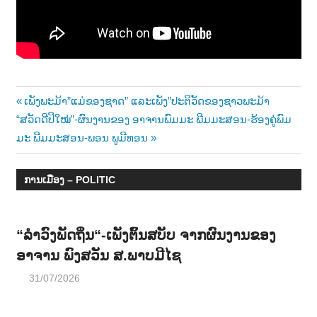
າ
ນ
Post
Previous
ເພັງພະມ້າ”ແມ່ຂອງຊາດ” ແລະເພັງ”ປະຕິວັດຂອງຊາວພະມ້າ
Next
Post:
“ສວັດດີປີໃໝ່”-ຜົນງານຂອງ ອາຈານພົມມະ ພີມມະສອນ-ຮ້ອງຄູ່ພົມ
navigation
Post:
ມະ ພີມມະສອນ-ພອນ ພູມີທອນ
ການເມືອງ – POLITIC
“ລຳວົງພັດຖິ່ນ“-ເພັງຕົ້ນສບັບ ຈາກຜົນງານຂອງ
ອາຈານ ພົງສວັນ ສ.ພາບມີໄຊ
31/07/2026