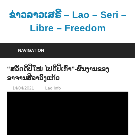
Skip
to
ຂ່າວລາວເສຣີ – Lao – Seri –
content
Libre – Freedom
ຂ່
າ
NAVIGATION
ວ
ແ
“ສວັດດີປີໃໝ່ ໄປດີປີເກົ່າ”-ຜົນງານຂອງ
ລ
ອາຈານສີລາວົງແກ້ວ
ະ
ຂໍ້
14/04/2021
Lao Info
ດົນຕຣີ - MUSIC
ມູ
ນ
ຂ່
າ
ວ
ສ