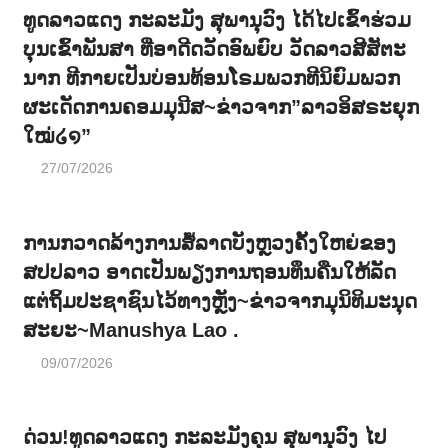
ທູດລາວແດງ ກະລະມັງ ສຸພານຸວົງ ໄດ້ໄປເຂົ້າຮ່ວມ
ບຸນເຂົ້າພັນສາ ທີ່ອາດີດວັດອົພຍົບ ວັດລາວສີສັຕະ
ນາກ ທີກາຍເປັນບ່ອນທ້ອນໂຣມພວກທີນິຍົມພວກ
ຜະເດັດການຄອມມຸນີສ~ຂ່າວຈາກ”ລາວອິສຣະຍຸກ
ໃໝ່໒໑”
27/07/2026
ການກວາດລ້າງການສໍ້ລາດບັງຫຼວງຄັ້ງໃຫຍ່ຂອງ
ສປປລາວ ອາດເປັນພຽງການຖອນທຶນຄືນໃຫ້ລັດ
ແຕ່ຖິ້ມປະຊາຊົນໄວ້ທາງຫຼັງ~ຂ່າວຈາກມຸນິທິມະນຸດ
ສະຍະ~Manushya Lao .
09/07/2026
ດ່ວນ!ທູດລາວແດງ ກະລະມັງຄຸນ ສຸພານຸວົງ ໄປ