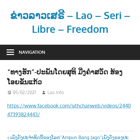
Skip
to
ຂ່າວລາວເສຣີ – Lao – Seri –
content
Libre – Freedom
ຂ່
າ
NAVIGATION
ວ
ແ
“ທາງຮັກ”-ປະພັນໂດຍສຸທິ ມີ່ງຄຳສວັດ ຮ້ອງ
ລ
ໂອຍຂັນແກ້ວ
ະ
ຂໍ້
05/02/2021
Lao Info
ດົນຕຣີ - MUSIC
ມູ
https://www.facebook.com/sithchanweb/videos/2440
ນ
47393824443/
ຂ່
າ
ວ
Post
Previous
ເພັງດັງປະຈຳທິດນີ້ຂອງໂລກ”Ampun Bang Jago”ເພັງດັງຂອງປະ
ສ