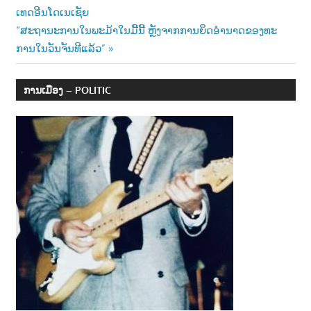
Post:
ເທດອີນໂດເນເຊັຍ
າ
navigation
Next
“ສະຖານະການໃນພະມ້າໃນມື້ນີ້ ຫຼັງຈາກການຍຶດອຳນາດຂອງທະ
ນ
Post:
ການໃນວັນຈັນທີແລ້ວ”
ການເມືອງ – POLITIC