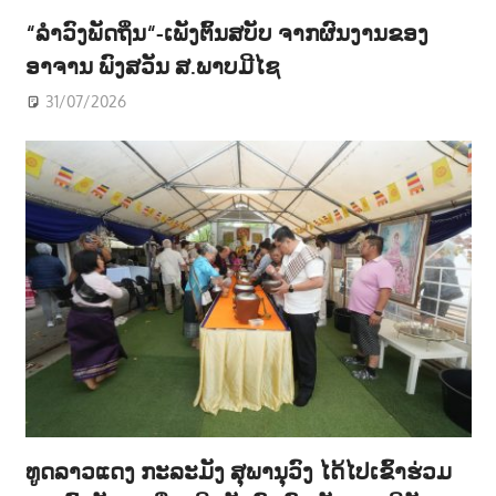
“ລຳວົງພັດຖິ່ນ“-ເພັງຕົ້ນສບັບ ຈາກຜົນງານຂອງ
ອາຈານ ພົງສວັນ ສ.ພາບມີໄຊ
31/07/2026
ທູດລາວແດງ ກະລະມັງ ສຸພານຸວົງ ໄດ້ໄປເຂົ້າຮ່ວມ