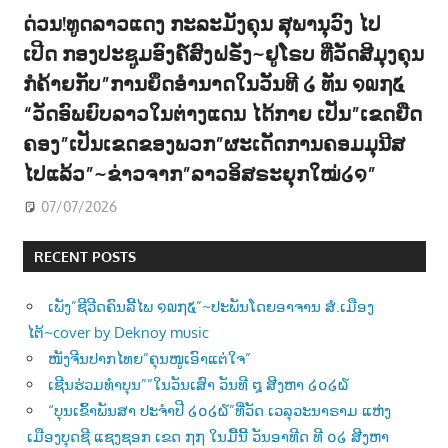
ດ່ວນ!ທູດລາວແດງ ກະລະມັງຄຸນ ສຸພານຸວົງ ໄປ
ເປີດ ກອງປະຊູມອົງຄ໌ສົງຝຣັ່ງ~ຢູໂຣບ ທີ່ວັດສີມຸງຄຸນ
ກໍຄ້າຍກັບ”ການຍຶດອຳນາດໃນວັນທີ ໒ ທັນ ໑໙໗໕
“ວັດອົພຍົບລາວໃນຕ່າງແດນ ໄດ້ກາຍ ເປັນ”ເຂດຍືດ
ຄອງ”ເປັນເຂດຂອງພວກ”ຜະເດັດການຄອມມຸນີສ
ໄປແລ້ວ”~ຂ່າວຈາກ”ລາວອິສຣະຍຸກໃໝ່໒໑”
07/07/2026
RECENT POSTS
ເພັງ”ຊີວີດຄົນລີ້ໄພ ໑໙໗໕”~ປະພັນໂດຍອາຈານ ສໍ.ເມືອງ
ໄຕ້~cover by Deknoy music
ໜັງຈີນປາກໄທຍ”ຄຸນໜູເອົາແຕ່ໃຈ”
ເຊີນຮ່ວມທຳບຸນ””ໃນວັນເສົາ ວັນທີ ໘ ສີງຫາ ໒໐໒໖
“ບຸນເຂົ້າພັນສາ ປະຈຳປີ ໒໐໒໖”ທີ່ວັດ ເວລຸວະນາຣາມ ແຫ່ງ
ເມືອງບຸດຊີ ແຊງຊອກ ເຂດ ໗໗ ໃນມື້ນີ້ ວັນອາທີດ ທີ ໐໒ ສີງຫາ