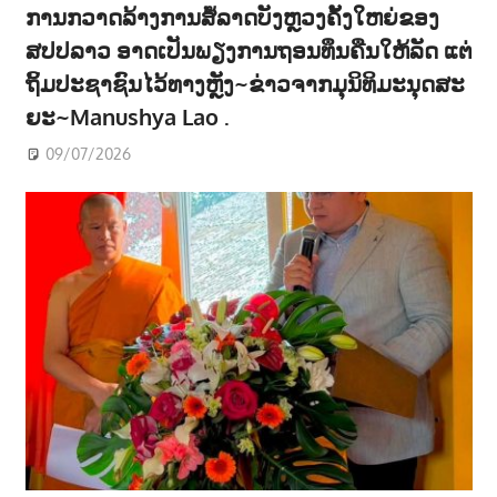
ການກວາດລ້າງການສໍ້ລາດບັງຫຼວງຄັ້ງໃຫຍ່ຂອງ
ສປປລາວ ອາດເປັນພຽງການຖອນທຶນຄືນໃຫ້ລັດ ແຕ່
ຖິ້ມປະຊາຊົນໄວ້ທາງຫຼັງ~ຂ່າວຈາກມຸນິທິມະນຸດສະ
ຍະ~Manushya Lao .
09/07/2026