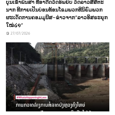
ບຸນເຂົ້າພັນສາ ທີ່ອາດີດວັດອົພຍົບ ວັດລາວສີສັຕະ
ນາກ ທີກາຍເປັນບ່ອນທ້ອນໂຣມພວກທີນິຍົມພວກ
ຜະເດັດການຄອມມຸນີສ~ຂ່າວຈາກ”ລາວອິສຣະຍຸກ
ໃໝ່໒໑”
27/07/2026