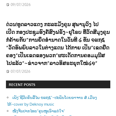
09/07/2026
ດ່ວນ!ທູດລາວແດງ ກະລະມັງຄຸນ ສຸພານຸວົງ ໄປ
ເປີດ ກອງປະຊູມອົງຄ໌ສົງຝຣັ່ງ~ຢູໂຣບ ທີ່ວັດສີມຸງຄຸນ
ກໍຄ້າຍກັບ”ການຍຶດອຳນາດໃນວັນທີ ໒ ທັນ ໑໙໗໕
“ວັດອົພຍົບລາວໃນຕ່າງແດນ ໄດ້ກາຍ ເປັນ”ເຂດຍືດ
ຄອງ”ເປັນເຂດຂອງພວກ”ຜະເດັດການຄອມມຸນີສ
ໄປແລ້ວ”~ຂ່າວຈາກ”ລາວອິສຣະຍຸກໃໝ່໒໑”
07/07/2026
RECENT POSTS
ເພັງ”ຊີວີດຄົນລີ້ໄພ ໑໙໗໕”~ປະພັນໂດຍອາຈານ ສໍ.ເມືອງ
ໄຕ້~cover by Deknoy music
ໜັງຈີນປາກໄທຍ”ຄຸນໜູເອົາແຕ່ໃຈ”