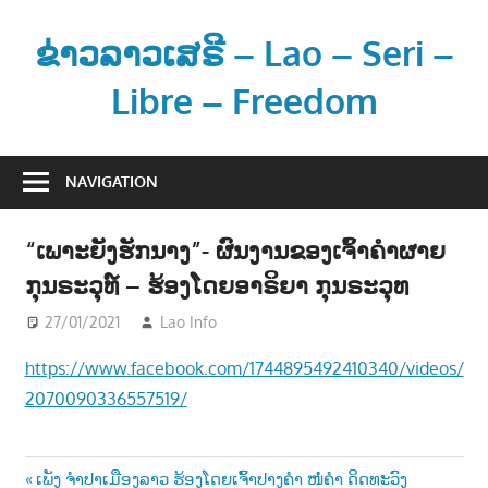
Skip
to
ຂ່າວລາວເສຣີ – Lao – Seri –
content
Libre – Freedom
ຂ່
າ
NAVIGATION
ວ
ແ
“ເພາະຍັງຮັກນາງ”- ຜົນງານຂອງເຈົ້າຄຳຜາຍ
ລ
ກຸນຣະວຸທ໌ – ຮ້ອງໂດຍອາຣິຍາ ກຸນຣະວຸທ
ະ
ຂໍ້
27/01/2021
Lao Info
ດົນຕຣີ - MUSIC
ມູ
https://www.facebook.com/1744895492410340/videos/
ນ
2070090336557519/
ຂ່
າ
ວ
Post
Previous
ເພັງ ຈຳປາເມືອງລາວ ຮ້ອງໂດຍເຈົ້າປາງຄຳ ໜໍ່ຄຳ ດິດທະວົງ
ສ