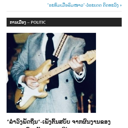
Post:
Next
“ຣະທົມເມື່ອລົມໜາວ“-ວໍຣະເດດ ດິດທະວົງ
າ
navigation
Post:
ນ
ການເມືອງ – POLITIC
“ລຳວົງພັດຖິ່ນ“-ເພັງຕົ້ນສບັບ ຈາກຜົນງານຂອງ