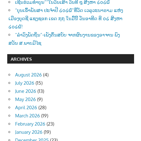
ເຊີນຮ່ວມທຳບຸນ””ໃນວັນເສົາ ວັນທີ ໘ ສີງຫາ ໒໐໒໖
“ບຸນເຂົ້າພັນສາ ປະຈຳປີ ໒໐໒໖”ທີ່ວັດ ເວລຸວະນາຣາມ ແຫ່ງ
ເມືອງບຸດຊີ ແຊງຊອກ ເຂດ ໗໗ ໃນມື້ນີ້ ວັນອາທີດ ທີ ໐໒ ສີງຫາ
໒໐໒໖!
“ລຳວົງພັດຖິ່ນ“-ເພັງຕົ້ນສບັບ ຈາກຜົນງານຂອງອາຈານ ພົງ
ສວັນ ສ.ພາບມີໄຊ
ARCHIVES
August 2026
(4)
July 2026
(15)
June 2026
(13)
May 2026
(9)
April 2026
(28)
March 2026
(19)
February 2026
(23)
January 2026
(19)
December 2025
(23)