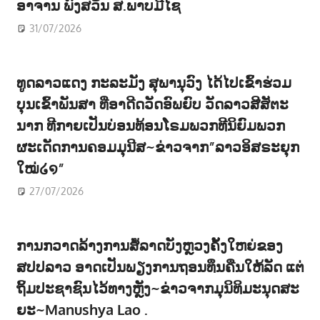
ອາຈານ ພົງສວັນ ສ.ພາບມີໄຊ
31/07/2026
ທູດລາວແດງ ກະລະມັງ ສຸພານຸວົງ ໄດ້ໄປເຂົ້າຮ່ວມ
ບຸນເຂົ້າພັນສາ ທີ່ອາດີດວັດອົພຍົບ ວັດລາວສີສັຕະ
ນາກ ທີກາຍເປັນບ່ອນທ້ອນໂຣມພວກທີນິຍົມພວກ
ຜະເດັດການຄອມມຸນີສ~ຂ່າວຈາກ”ລາວອິສຣະຍຸກ
ໃໝ່໒໑”
27/07/2026
ການກວາດລ້າງການສໍ້ລາດບັງຫຼວງຄັ້ງໃຫຍ່ຂອງ
ສປປລາວ ອາດເປັນພຽງການຖອນທຶນຄືນໃຫ້ລັດ ແຕ່
ຖິ້ມປະຊາຊົນໄວ້ທາງຫຼັງ~ຂ່າວຈາກມຸນິທິມະນຸດສະ
ຍະ~Manushya Lao .