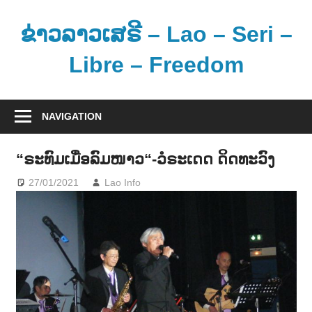
Skip
to
ຂ່າວລາວເສຣີ – Lao – Seri –
content
Libre – Freedom
ຂ່
າ
NAVIGATION
ວ
ແ
“ຣະທົມເມື່ອລົມໜາວ“-ວໍຣະເດດ ດິດທະວົງ
ລ
27/01/2021
Lao Info
ດົນຕຣີ - MUSIC
ະ
ຂໍ້
ມູ
ນ
ຂ່
າ
ວ
ສ