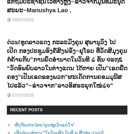
ແຕ່ຖິ້ມປະຊາຊົນໄວ້ທາງຫຼັງ~ຂ່າວຈາກມຸນິທິມະນຸດ
ສະຍະ~Manushya Lao .
09/07/2026
ດ່ວນ!ທູດລາວແດງ ກະລະມັງຄຸນ ສຸພານຸວົງ ໄປ
ເປີດ ກອງປະຊູມອົງຄ໌ສົງຝຣັ່ງ~ຢູໂຣບ ທີ່ວັດສີມຸງຄຸນ
ກໍຄ້າຍກັບ”ການຍຶດອຳນາດໃນວັນທີ ໒ ທັນ ໑໙໗໕
“ວັດອົພຍົບລາວໃນຕ່າງແດນ ໄດ້ກາຍ ເປັນ”ເຂດຍືດ
ຄອງ”ເປັນເຂດຂອງພວກ”ຜະເດັດການຄອມມຸນີສ
ໄປແລ້ວ”~ຂ່າວຈາກ”ລາວອິສຣະຍຸກໃໝ່໒໑”
07/07/2026
RECENT POSTS
ໜັງຈີນປາກໄທຍ”ຄຸນໜູເອົາແຕ່ໃຈ”
ເຊີນຮ່ວມທຳບຸນ””ໃນວັນເສົາ ວັນທີ ໘ ສີງຫາ ໒໐໒໖