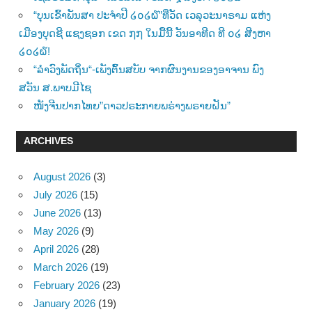
“ບຸນເຂົ້າພັນສາ ປະຈຳປີ ໒໐໒໖”ທີ່ວັດ ເວລຸວະນາຣາມ ແຫ່ງ
ເມືອງບຸດຊີ ແຊງຊອກ ເຂດ ໗໗ ໃນມື້ນີ້ ວັນອາທີດ ທີ ໐໒ ສີງຫາ
໒໐໒໖!
“ລຳວົງພັດຖິ່ນ“-ເພັງຕົ້ນສບັບ ຈາກຜົນງານຂອງອາຈານ ພົງ
ສວັນ ສ.ພາບມີໄຊ
ໜັງຈີນປາກໄທຍ”ດາວປຣະກາຍພຣ່າງພຣາຍຝັນ”
ARCHIVES
August 2026
(3)
July 2026
(15)
June 2026
(13)
May 2026
(9)
April 2026
(28)
March 2026
(19)
February 2026
(23)
January 2026
(19)