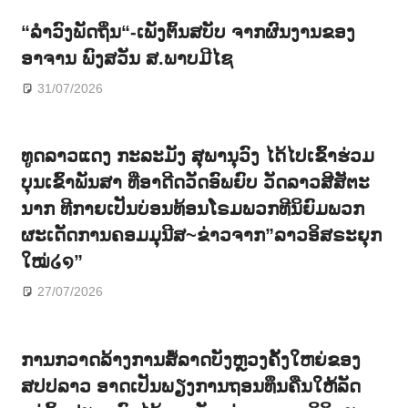
“ລຳວົງພັດຖິ່ນ“-ເພັງຕົ້ນສບັບ ຈາກຜົນງານຂອງ
ອາຈານ ພົງສວັນ ສ.ພາບມີໄຊ
31/07/2026
ທູດລາວແດງ ກະລະມັງ ສຸພານຸວົງ ໄດ້ໄປເຂົ້າຮ່ວມ
ບຸນເຂົ້າພັນສາ ທີ່ອາດີດວັດອົພຍົບ ວັດລາວສີສັຕະ
ນາກ ທີກາຍເປັນບ່ອນທ້ອນໂຣມພວກທີນິຍົມພວກ
ຜະເດັດການຄອມມຸນີສ~ຂ່າວຈາກ”ລາວອິສຣະຍຸກ
ໃໝ່໒໑”
27/07/2026
ການກວາດລ້າງການສໍ້ລາດບັງຫຼວງຄັ້ງໃຫຍ່ຂອງ
ສປປລາວ ອາດເປັນພຽງການຖອນທຶນຄືນໃຫ້ລັດ