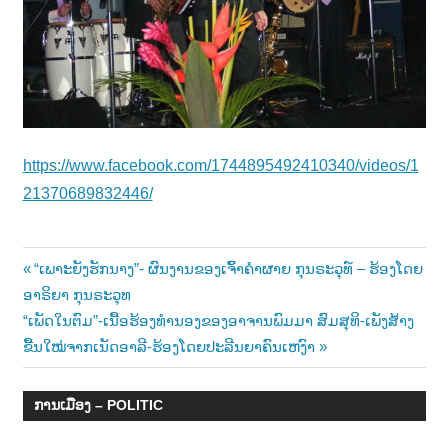
າ
ນ
https://www.facebook.com/1744895492410340/videos/1
21370689832446/
Post
Previous
“ເພາະຍັງຮັກນາງ”- ຜົນງານຂອງເຈົ້າຄຳຜາຍ ກຸນຣະວຸທ໌ – ຮ້ອງໂດຍ
Post:
ອາຣິຍາ ກຸນຣະວຸທ
navigation
Next
“ເພັດໃນຕົມ”-ເນື້ອຮ້ອງທຳນອງຂອງອາຈານພົມມາ ສົມສຸທິ-ເພັງສ້າງ
Post:
ຂື້ນໃໝ່ຈາກເນັດອາລີ-ຮ້ອງໂດຍປະລີນຍາຄົນເຫງົາ
ການເມືອງ – POLITIC