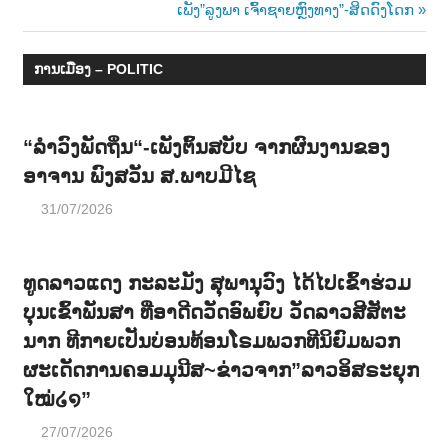
navigation
Next
ເພັງ”ລູງພາ ເຈົ້າຊາຍຫຼົງທາງ”-ສິດດົງໂດກ
າ
Post:
ນ
ການເມືອງ – POLITIC
“ລຳວົງພັດຖິ່ນ“-ເພັງຕົ້ນສບັບ ຈາກຜົນງານຂອງ
ອາຈານ ພົງສວັນ ສ.ພາບມີໄຊ
31/07/2026
ທູດລາວແດງ ກະລະມັງ ສຸພານຸວົງ ໄດ້ໄປເຂົ້າຮ່ວມ
ບຸນເຂົ້າພັນສາ ທີ່ອາດີດວັດອົພຍົບ ວັດລາວສີສັຕະ
ນາກ ທີກາຍເປັນບ່ອນທ້ອນໂຣມພວກທີນິຍົມພວກ
ຜະເດັດການຄອມມຸນີສ~ຂ່າວຈາກ”ລາວອິສຣະຍຸກ
ໃໝ່໒໑”
27/07/2026