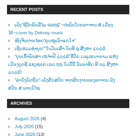
RECENT POSTS
ເພັງ”ຊີວີດຄົນລີ້ໄພ ໑໙໗໕”~ປະພັນໂດຍອາຈານ ສໍ.ເມືອງ
ໄຕ້~cover by Deknoy music
ໜັງຈີນປາກໄທຍ”ຄຸນໜູເອົາແຕ່ໃຈ”
ເຊີນຮ່ວມທຳບຸນ””ໃນວັນເສົາ ວັນທີ ໘ ສີງຫາ ໒໐໒໖
“ບຸນເຂົ້າພັນສາ ປະຈຳປີ ໒໐໒໖”ທີ່ວັດ ເວລຸວະນາຣາມ ແຫ່ງ
ເມືອງບຸດຊີ ແຊງຊອກ ເຂດ ໗໗ ໃນມື້ນີ້ ວັນອາທີດ ທີ ໐໒ ສີງຫາ
໒໐໒໖!
“ລຳວົງພັດຖິ່ນ“-ເພັງຕົ້ນສບັບ ຈາກຜົນງານຂອງອາຈານ ພົງ
ສວັນ ສ.ພາບມີໄຊ
ARCHIVES
August 2026
(4)
July 2026
(15)
June 2026
(13)