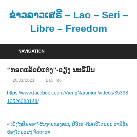
Skip
to
ຂ່າວລາວເສຣີ – Lao – Seri –
content
Libre – Freedom
ຂ່
າ
NAVIGATION
ວ
ແ
“ກອດແລ້ວບໍ່ແຕ່ງ”-ວຽງ ນະຣືມົນ
ລ
20/01/2021
Lao Info
ດົນຕຣີ - MUSIC
ະ
ຂໍ້
https://www.facebook.com/ViengNarumon/videos/35398
ມູ
10526088148/
ນ
ຂ່
າ
Post
Previous
ເພັງ”ກຸສີນາຣາ”-ຜົນງານຂອງທະນຸ ສີວິໄຊ -ດົນຕຮີໂດຍນະ ສານິຣັນ
ວ
Post:
ຮ້ອງໂດຍແສງ ຈິດດາຣາ
ສ