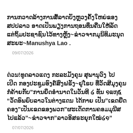
ການກວາດລ້າງການສໍ້ລາດບັງຫຼວງຄັ້ງໃຫຍ່ຂອງ
ສປປລາວ ອາດເປັນພຽງການຖອນທຶນຄືນໃຫ້ລັດ
ແຕ່ຖິ້ມປະຊາຊົນໄວ້ທາງຫຼັງ~ຂ່າວຈາກມຸນິທິມະນຸດ
ສະຍະ~Manushya Lao .
09/07/2026
ດ່ວນ!ທູດລາວແດງ ກະລະມັງຄຸນ ສຸພານຸວົງ ໄປ
ເປີດ ກອງປະຊູມອົງຄ໌ສົງຝຣັ່ງ~ຢູໂຣບ ທີ່ວັດສີມຸງຄຸນ
ກໍຄ້າຍກັບ”ການຍຶດອຳນາດໃນວັນທີ ໒ ທັນ ໑໙໗໕
“ວັດອົພຍົບລາວໃນຕ່າງແດນ ໄດ້ກາຍ ເປັນ”ເຂດຍືດ
ຄອງ”ເປັນເຂດຂອງພວກ”ຜະເດັດການຄອມມຸນີສ
ໄປແລ້ວ”~ຂ່າວຈາກ”ລາວອິສຣະຍຸກໃໝ່໒໑”
07/07/2026