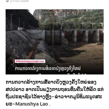
27/07/2026
ການກວາດລ້າງການສໍ້ລາດບັງຫຼວງຄັ້ງໃຫຍ່ຂອງ
ສປປລາວ ອາດເປັນພຽງການຖອນທຶນຄືນໃຫ້ລັດ ແຕ່
ຖິ້ມປະຊາຊົນໄວ້ທາງຫຼັງ~ຂ່າວຈາກມຸນິທິມະນຸດສະ
ຍະ~Manushya Lao .