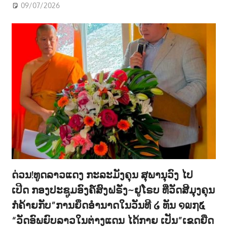
09/07/2026
ດ່ວນ!ທູດລາວແດງ ກະລະມັງຄຸນ ສຸພານຸວົງ ໄປ
ເປີດ ກອງປະຊູມອົງຄ໌ສົງຝຣັ່ງ~ຢູໂຣບ ທີ່ວັດສີມຸງຄຸນ
ກໍຄ້າຍກັບ”ການຍຶດອຳນາດໃນວັນທີ ໒ ທັນ ໑໙໗໕
“ວັດອົພຍົບລາວໃນຕ່າງແດນ ໄດ້ກາຍ ເປັນ”ເຂດຍືດ