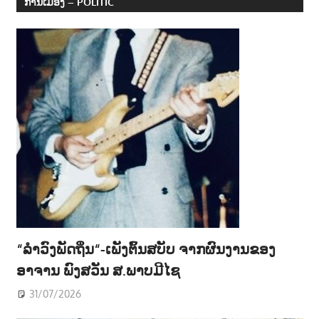
ການເມືອງ – POLITIC
“ລຳວົງພັດຖິ່ນ“-ເພັງຕົ້ນສບັບ ຈາກຜົນງານຂອງ
ອາຈານ ພົງສວັນ ສ.ພາບມີໄຊ
31/07/2026