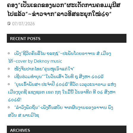
ຄອງ”ເປັນເຂດຂອງພວກ”ຜະເດັດການຄອມມຸນີສ
ໄປແລ້ວ”~ຂ່າວຈາກ”ລາວອິສຣະຍຸກໃໝ່໒໑”
07/07/2026
RECENT POSTS
ເພັງ”ຊີວີດຄົນລີ້ໄພ ໑໙໗໕”~ປະພັນໂດຍອາຈານ ສໍ.ເມືອງ
ໄຕ້~cover by Deknoy music
ໜັງຈີນປາກໄທຍ”ຄຸນໜູເອົາແຕ່ໃຈ”
ເຊີນຮ່ວມທຳບຸນ””ໃນວັນເສົາ ວັນທີ ໘ ສີງຫາ ໒໐໒໖
“ບຸນເຂົ້າພັນສາ ປະຈຳປີ ໒໐໒໖”ທີ່ວັດ ເວລຸວະນາຣາມ ແຫ່ງ
ເມືອງບຸດຊີ ແຊງຊອກ ເຂດ ໗໗ ໃນມື້ນີ້ ວັນອາທີດ ທີ ໐໒ ສີງຫາ
໒໐໒໖!
“ລຳວົງພັດຖິ່ນ“-ເພັງຕົ້ນສບັບ ຈາກຜົນງານຂອງອາຈານ ພົງ
ສວັນ ສ.ພາບມີໄຊ
ARCHIVES