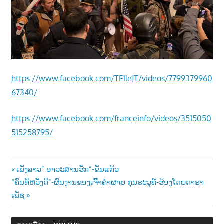
າ
ນ
https://www.facebook.com/TF1leJT/videos/7799379960
67340/
https://www.facebook.com/franceinfo/videos/3515050
515258795/
Post
Previous
ເພັງລາວ” ອາວະສານຮັກ”-ຂັນແກ້ວ
Next
Post:
“ຄົນທີ່ຫວັງດີ”-ຜົນງານຂອງເຈົ້າຄໍາຜາຍ ກຸນຣະວຸທ໌-ຮ້ອງໂດຍດາຣາ
navigation
Post:
ເພັຊ