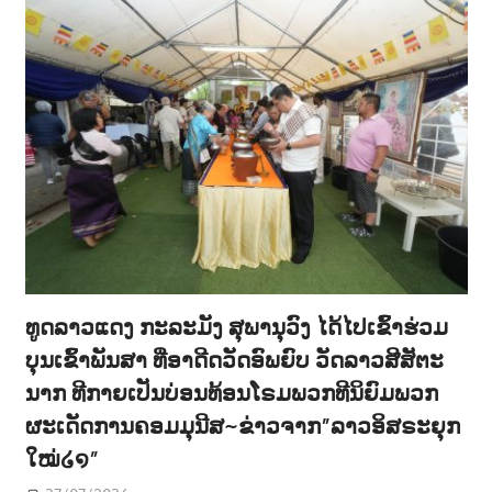
ທູດລາວແດງ ກະລະມັງ ສຸພານຸວົງ ໄດ້ໄປເຂົ້າຮ່ວມ
ບຸນເຂົ້າພັນສາ ທີ່ອາດີດວັດອົພຍົບ ວັດລາວສີສັຕະ
ນາກ ທີກາຍເປັນບ່ອນທ້ອນໂຣມພວກທີນິຍົມພວກ
ຜະເດັດການຄອມມຸນີສ~ຂ່າວຈາກ”ລາວອິສຣະຍຸກ
ໃໝ່໒໑”