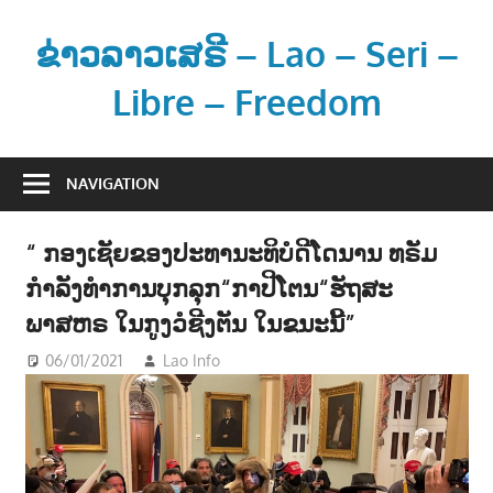
Skip
to
ຂ່າວລາວເສຣີ – Lao – Seri –
content
Libre – Freedom
ຂ່
າ
NAVIGATION
ວ
ແ
“ ກອງເຊັຍຂອງປະທານະທິບໍດີໂດນານ ທຣັມ
ລ
ກຳລັງທຳການບຸກລຸກ“ກາປີໂຕນ“ຮັຖສະ
ະ
ຂໍ້
ພາສຫຣ ໃນກູງວໍຊີງຕັນ ໃນຂນະນີ້”
ມູ
06/01/2021
Lao Info
ຂ່າວ - NEWS
ນ
ຂ່
າ
ວ
ສ