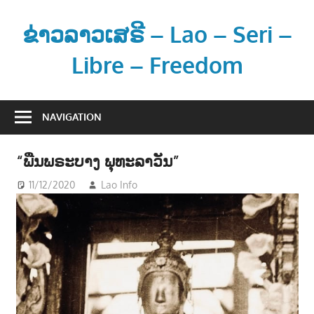
Skip
to
ຂ່າວລາວເສຣີ – Lao – Seri –
content
Libre – Freedom
ຂ່
າ
NAVIGATION
ວ
ແ
“ພືນພຣະບາງ ພຸທະລາວັນ”
ລ
ະ
11/12/2020
Lao Info
ສັງຄົມ - SOCIETY
,
ວັນນະຄະດີ -
Literature
ຂໍ້
ມູ
ນ
ຂ່
າ
ວ
ສ