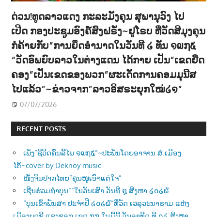
ດ່ວນ!ທູດລາວແດງ ກະລະມັງຄຸນ ສຸພານຸວົງ ໄປ
ເປີດ ກອງປະຊູມອົງຄ໌ສົງຝຣັ່ງ~ຢູໂຣບ ທີ່ວັດສີມຸງຄຸນ
ກໍຄ້າຍກັບ”ການຍຶດອຳນາດໃນວັນທີ ໒ ທັນ ໑໙໗໕
“ວັດອົພຍົບລາວໃນຕ່າງແດນ ໄດ້ກາຍ ເປັນ”ເຂດຍືດ
ຄອງ”ເປັນເຂດຂອງພວກ”ຜະເດັດການຄອມມຸນີສ
ໄປແລ້ວ”~ຂ່າວຈາກ”ລາວອິສຣະຍຸກໃໝ່໒໑”
07/07/2026
RECENT POSTS
ເພັງ”ຊີວີດຄົນລີ້ໄພ ໑໙໗໕”~ປະພັນໂດຍອາຈານ ສໍ.ເມືອງ
ໄຕ້~cover by Deknoy music
ໜັງຈີນປາກໄທຍ”ຄຸນໜູເອົາແຕ່ໃຈ”
ເຊີນຮ່ວມທຳບຸນ””ໃນວັນເສົາ ວັນທີ ໘ ສີງຫາ ໒໐໒໖
“ບຸນເຂົ້າພັນສາ ປະຈຳປີ ໒໐໒໖”ທີ່ວັດ ເວລຸວະນາຣາມ ແຫ່ງ
ເມືອງບຸດຊີ ແຊງຊອກ ເຂດ ໗໗ ໃນມື້ນີ້ ວັນອາທີດ ທີ ໐໒ ສີງຫາ