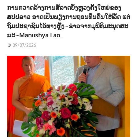
ການກວາດລ້າງການສໍ້ລາດບັງຫຼວງຄັ້ງໃຫຍ່ຂອງ
ສປປລາວ ອາດເປັນພຽງການຖອນທຶນຄືນໃຫ້ລັດ ແຕ່
ຖິ້ມປະຊາຊົນໄວ້ທາງຫຼັງ~ຂ່າວຈາກມຸນິທິມະນຸດສະ
ຍະ~Manushya Lao .
09/07/2026