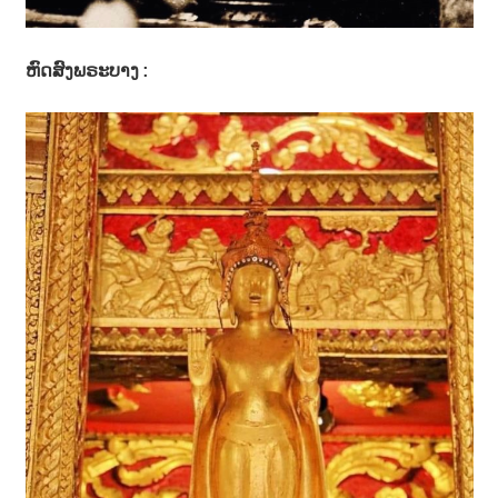
ຫົດສົງພຣະບາງ :