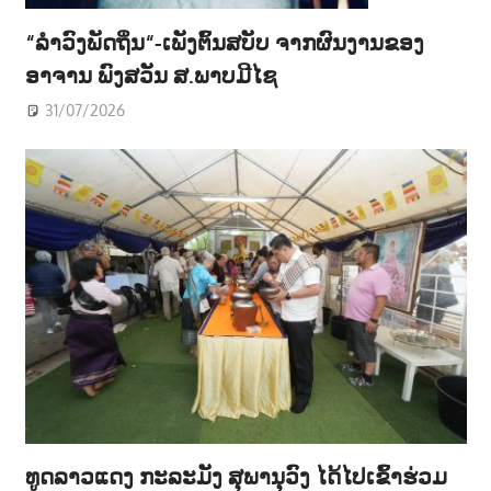
“ລຳວົງພັດຖິ່ນ“-ເພັງຕົ້ນສບັບ ຈາກຜົນງານຂອງ
ອາຈານ ພົງສວັນ ສ.ພາບມີໄຊ
31/07/2026
ທູດລາວແດງ ກະລະມັງ ສຸພານຸວົງ ໄດ້ໄປເຂົ້າຮ່ວມ