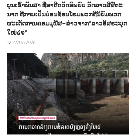
ບຸນເຂົ້າພັນສາ ທີ່ອາດີດວັດອົພຍົບ ວັດລາວສີສັຕະ
ນາກ ທີກາຍເປັນບ່ອນທ້ອນໂຣມພວກທີນິຍົມພວກ
ຜະເດັດການຄອມມຸນີສ~ຂ່າວຈາກ”ລາວອິສຣະຍຸກ
ໃໝ່໒໑”
27/07/2026