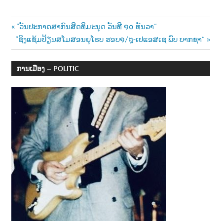
Post
Previous
“ວັນປະກາດສາກົນສິດທິມະນຸດ ວັນທີ ໑໐ ທັນວາ“
Next
Post:
“ຊິງແຊ້ມປ້ຽນສໂມສອນຍຸໂຣບ ຮອບ໑/໘-ເປແອສເຊ ພົບ ບາກຊາ“
navigation
Post:
ການເມືອງ – POLITIC