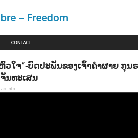
Libre – Freedom
CONTACT
ນຫົວໃຈ”-ບົດປະພັນຂອງເຈົ້າຄຳຜາຍ ກຸນຣະ
 ຈັນທະເສນ
Lao Info
ດົນຕຣີ - MUSIC