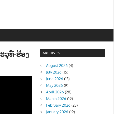
ວຸທ໌-ຮ້ອງ
ARCHIVES
August 2026
(4)
July 2026
(15)
June 2026
(13)
May 2026
(9)
April 2026
(28)
March 2026
(19)
February 2026
(23)
January 2026
(19)