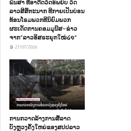
ພັນສາ ທີ່ອາດີດວັດອົພຍົບ ວັດ
ລາວສີສັຕະນາກ ທີກາຍເປັນບ່ອນ
ທ້ອນໂຣມພວກທີນິຍົມພວກ
ຜະເດັດການຄອມມຸນີສ~ຂ່າວ
ຈາກ”ລາວອິສຣະຍຸກໃໝ່໒໑”
27/07/2026
ການກວາດລ້າງການສໍ້ລາດ
ບັງຫຼວງຄັ້ງໃຫຍ່ຂອງສປປລາວ