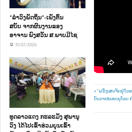
ນ
“ລຳວົງພັດຖິ່ນ“-ເພັງຕົ້ນ
ສບັບ ຈາກຜົນງານຂອງ
ອາຈານ ພົງສວັນ ສ.ພາບມີໄຊ
31/07/2026
Post
Previous
“ຝຣັ່ງເສດຈັດຢູ່
Post:
ບັນດາປະເທດຍຸໂຣບ 
navigatio
ທູດລາວແດງ ກະລະມັງ ສຸພານຸ
ວົງ ໄດ້ໄປເຂົ້າຮ່ວມບຸນເຂົ້າ