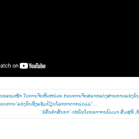
ໃນຄນະແຖວໜ້າ ໃນການຈັບຫົວຫນ່ວຍ ກ່ອນການຈັບສລາກແບ່ງສາຍການແຂ່ງຂັ
ກ່ອນການ”ແຂ່ງຂັນຊີງແຊ້ມປ້ຽນໂລກກາຕາກ໒໐໒໒“ … :
n
Next
“ຂໍຄືນຄຳສັນຍາ”-ປະພັນໂດຍອາຈານພົມມາ ສົມສຸທິ ,ຮ
Post: