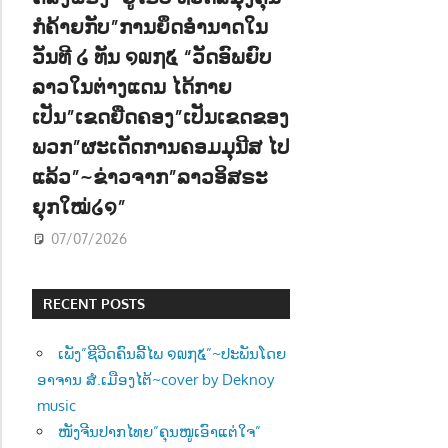
ກໍຄ້າຍກັບ”ການຍຶດອຳນາດໃນ
ວັນທີ ໒ ທັນ ໑໙໗໕ “ວັດອົພຍົບ
ລາວໃນຕ່າງແດນ ໄດ້ກາຍ
ເປັນ”ເຂດຍືດຄອງ”ເປັນເຂດຂອງ
ພວກ”ຜະເດັດການຄອມມຸນີສ ໄປ
ແລ້ວ”~ຂ່າວຈາກ”ລາວອິສຣະ
ຍຸກໃໝ່໒໑”
07/07/2026
RECENT POSTS
ເພັງ”ຊີວີດຄົນລີ້ໄພ ໑໙໗໕”~ປະພັນໂດຍ
ອາຈານ ສໍ.ເມືອງໄຕ້~cover by Deknoy
music
ໜັງຈີນປາກໄທຍ”ຄຸນໜູເອົາແຕ່ໃຈ”