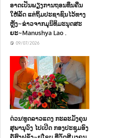
ອາດເປັນພຽງການຖອນທຶນຄືນ
ໃຫ້ລັດ ແຕ່ຖິ້ມປະຊາຊົນໄວ້ທາງ
ຫຼັງ~ຂ່າວຈາກມຸນິທິມະນຸດສະ
ຍະ~Manushya Lao .
09/07/2026
ດ່ວນ!ທູດລາວແດງ ກະລະມັງຄຸນ
ສຸພານຸວົງ ໄປເປີດ ກອງປະຊູມອົງ
ຄ໌ສົງຝຣັ່ງ~ຢູໂຣບ ທີ່ວັດສີມຸງຄຸນ