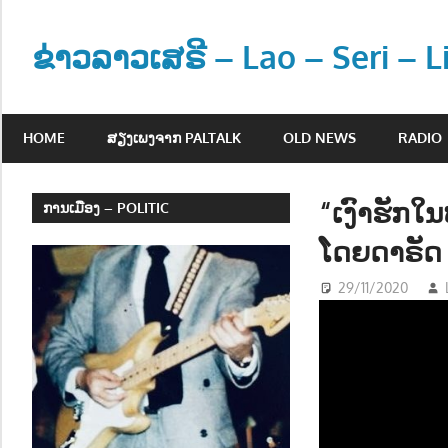
Skip
to
ຂ່າວລາວເສຣີ – Lao – Seri – 
content
ຂ່
າ
HOME
ສຽງເພງຈາກ PALTALK
OLD NEWS
RADIO
ວ
ແ
ລ
“ເງົາຮັກໃ
ການເມືອງ – POLITIC
ະ
ໂດຍດາຣັດ
ຂໍ້
ມູ
29/11/2020
ນ
ຂ່
າ
ວ
ສ
າ