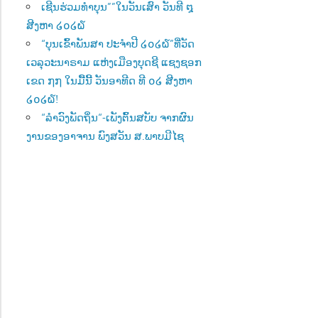
ເຊີນຮ່ວມທຳບຸນ””ໃນວັນເສົາ ວັນທີ ໘
ສີງຫາ ໒໐໒໖
“ບຸນເຂົ້າພັນສາ ປະຈຳປີ ໒໐໒໖”ທີ່ວັດ
ເວລຸວະນາຣາມ ແຫ່ງເມືອງບຸດຊີ ແຊງຊອກ
ເຂດ ໗໗ ໃນມື້ນີ້ ວັນອາທີດ ທີ ໐໒ ສີງຫາ
໒໐໒໖!
“ລຳວົງພັດຖິ່ນ“-ເພັງຕົ້ນສບັບ ຈາກຜົນ
ງານຂອງອາຈານ ພົງສວັນ ສ.ພາບມີໄຊ