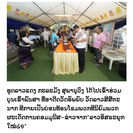
ທູດລາວແດງ ກະລະມັງ ສຸພານຸວົງ ໄດ້ໄປເຂົ້າຮ່ວມ
ບຸນເຂົ້າພັນສາ ທີ່ອາດີດວັດອົພຍົບ ວັດລາວສີສັຕະ
ນາກ ທີກາຍເປັນບ່ອນທ້ອນໂຣມພວກທີນິຍົມພວກ
ຜະເດັດການຄອມມຸນີສ~ຂ່າວຈາກ”ລາວອິສຣະຍຸກ
ໃໝ່໒໑”