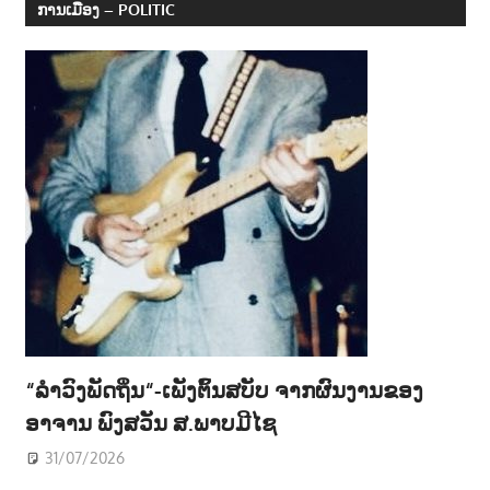
ການເມືອງ – POLITIC
“ລຳວົງພັດຖິ່ນ“-ເພັງຕົ້ນສບັບ ຈາກຜົນງານຂອງ
ອາຈານ ພົງສວັນ ສ.ພາບມີໄຊ
31/07/2026