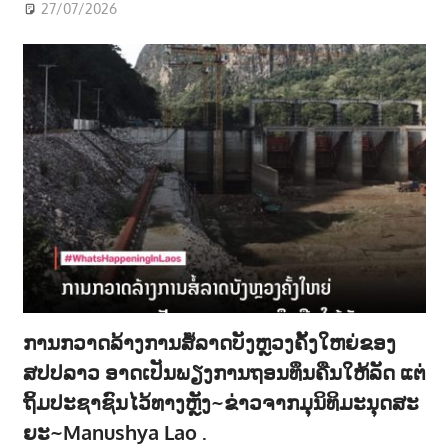
27/07/2026
ການກວາດລ້າງການສໍ້ລາດບັງຫຼວງຄັ້ງໃຫຍ່ຂອງ
ສປປລາວ ອາດເປັນພຽງການຖອນທຶນຄືນໃຫ້ລັດ ແຕ່
ຖິ້ມປະຊາຊົນໄວ້ທາງຫຼັງ~ຂ່າວຈາກມຸນິທິມະນຸດສະ
ຍະ~Manushya Lao .