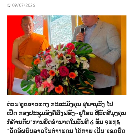
09/07/2026
ດ່ວນ!ທູດລາວແດງ ກະລະມັງຄຸນ ສຸພານຸວົງ ໄປ
ເປີດ ກອງປະຊູມອົງຄ໌ສົງຝຣັ່ງ~ຢູໂຣບ ທີ່ວັດສີມຸງຄຸນ
ກໍຄ້າຍກັບ”ການຍຶດອຳນາດໃນວັນທີ ໒ ທັນ ໑໙໗໕
“ວັດອົພຍົບລາວໃນຕ່າງແດນ ໄດ້ກາຍ ເປັນ”ເຂດຍືດ