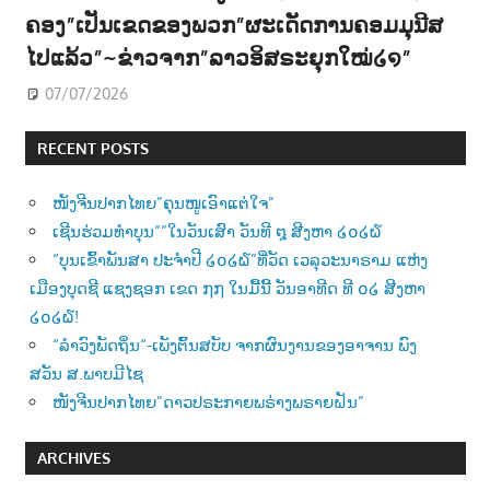
ຄອງ”ເປັນເຂດຂອງພວກ”ຜະເດັດການຄອມມຸນີສ
ໄປແລ້ວ”~ຂ່າວຈາກ”ລາວອິສຣະຍຸກໃໝ່໒໑”
07/07/2026
RECENT POSTS
ໜັງຈີນປາກໄທຍ”ຄຸນໜູເອົາແຕ່ໃຈ”
ເຊີນຮ່ວມທຳບຸນ””ໃນວັນເສົາ ວັນທີ ໘ ສີງຫາ ໒໐໒໖
“ບຸນເຂົ້າພັນສາ ປະຈຳປີ ໒໐໒໖”ທີ່ວັດ ເວລຸວະນາຣາມ ແຫ່ງ
ເມືອງບຸດຊີ ແຊງຊອກ ເຂດ ໗໗ ໃນມື້ນີ້ ວັນອາທີດ ທີ ໐໒ ສີງຫາ
໒໐໒໖!
“ລຳວົງພັດຖິ່ນ“-ເພັງຕົ້ນສບັບ ຈາກຜົນງານຂອງອາຈານ ພົງ
ສວັນ ສ.ພາບມີໄຊ
ໜັງຈີນປາກໄທຍ”ດາວປຣະກາຍພຣ່າງພຣາຍຝັນ”
ARCHIVES