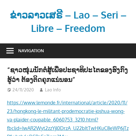
Skip
to
ຂ່າວລາວເສຣີ – Lao – Seri –
content
Libre – Freedom
ຂ່
າ
NAVIGATION
ວ
ແ
“ຊາວໜຸ່ມນັກຕໍ່ສູ້ເພື່ອປະຊາທິປະໄຕຂອງຮົງກົງ
ລ
ຮູ້ວ່າ ຕ້ອງຕິດຄຸກແນ່ນອນ”
ະ
ຂໍ້
24/11/2020
Lao Info
ຂ່າວ - NEWS
ມູ
https://www.lemonde.fr/international/article/2020/11/
ນ
23/hongkong-le-militant-prodemocratie-joshua-wong-
ຂ່
າ
va-plaider-coupable_6060753_3210.html?
ວ
fbclid=IwAR2Wyt2zzYjl0DrzA_U22bItTwHKuC8eWP6jTz
ສ