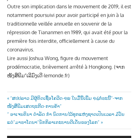
Outre son implication dans le mouvement de 2019, il est
notamment poursuivi pour avoir participé en juin à la
traditionnelle veillée annuelle en souvenir de la
répression de Tiananmen en 1989, qui avait été pour la
première fois interdite, officiellement à cause du
coronavirus.
Lire aussi Joshua Wong, figure du mouvement
prodémocratie, brièvement arrêté à Hongkong. (ຈາກ
ໜັງສືພີມ”ເລີມົງເດີ-lemonde.fr)
Post
Previous
“ສປປລາວ ມີຜູ້ຕິດເຊື້ອໂຄວີດ-໑໙ ໃນມື້ນີ້ເພີ້ມ ໑໔ກໍຣະນີ້”-ຈາກ
Post:
ໜັງສືພີມເສດຖະກີດ-ການຄ້າ”
navigation
Next
“ ອາເຈນຕິນາ ດຳລັດ ກຳ ນົດການໄວ້ທຸກແຫ່ງຊາດເປັນເວລາ ໓ວັນ
Post:
ແດ່”ມາຣາໂດນາ”ນັກກິລາເຕະບານດີເດັ່ນຂອງໂລກ”