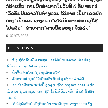
ກໍຄ້າຍກັບ”ການຍຶດອຳນາດໃນວັນທີ ໒ ທັນ ໑໙໗໕
“ວັດອົພຍົບລາວໃນຕ່າງແດນ ໄດ້ກາຍ ເປັນ”ເຂດຍືດ
ຄອງ”ເປັນເຂດຂອງພວກ”ຜະເດັດການຄອມມຸນີສ
ໄປແລ້ວ”~ຂ່າວຈາກ”ລາວອິສຣະຍຸກໃໝ່໒໑”
07/07/2026
RECENT POSTS
ເພັງ”ຊີວີດຄົນລີ້ໄພ ໑໙໗໕”~ປະພັນໂດຍອາຈານ ສໍ.ເມືອງ
ໄຕ້~cover by Deknoy music
ໜັງຈີນປາກໄທຍ”ຄຸນໜູເອົາແຕ່ໃຈ”
ເຊີນຮ່ວມທຳບຸນ””ໃນວັນເສົາ ວັນທີ ໘ ສີງຫາ ໒໐໒໖
“ບຸນເຂົ້າພັນສາ ປະຈຳປີ ໒໐໒໖”ທີ່ວັດ ເວລຸວະນາຣາມ ແຫ່ງ
ເມືອງບຸດຊີ ແຊງຊອກ ເຂດ ໗໗ ໃນມື້ນີ້ ວັນອາທີດ ທີ ໐໒ ສີງຫາ
໒໐໒໖!
“ລຳວົງພັດຖິ່ນ“-ເພັງຕົ້ນສບັບ ຈາກຜົນງານຂອງອາຈານ ພົງ