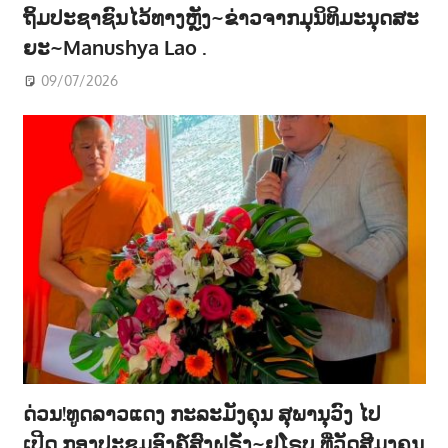
ຖິ້ມປະຊາຊົນໄວ້ທາງຫຼັງ~ຂ່າວຈາກມຸນິທິມະນຸດສະ
ຍະ~Manushya Lao .
09/07/2026
ດ່ວນ!ທູດລາວແດງ ກະລະມັງຄຸນ ສຸພານຸວົງ ໄປ
ເປີດ ກອງປະຊູມອົງຄ໌ສົງຝຣັ່ງ~ຢູໂຣບ ທີ່ວັດສີມຸງຄຸນ