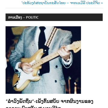
navigation
Next
“ປະທ້ວງຕໍ່ສະຖາບັນກະສັດໄທຍ – ຈາກເອມີລີ ປຣະດີຈິດ
າ
Post:
ນ
ການເມືອງ – POLITIC
“ລຳວົງພັດຖິ່ນ“-ເພັງຕົ້ນສບັບ ຈາກຜົນງານຂອງ