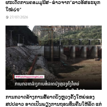
ຜະເດັດການຄອມມຸນີສ~ຂ່າວຈາກ”ລາວອິສຣະຍຸກ
ໃໝ່໒໑”
27/07/2026
ການກວາດລ້າງການສໍ້ລາດບັງຫຼວງຄັ້ງໃຫຍ່ຂອງ
ສປປລາວ ອາດເປັນພຽງການຖອນທຶນຄືນໃຫ້ລັດ ແຕ່