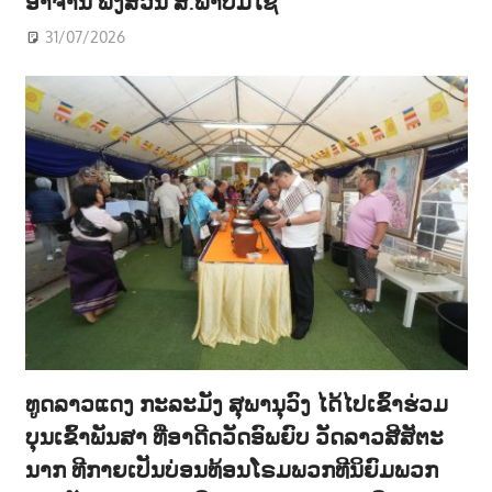
ອາຈານ ພົງສວັນ ສ.ພາບມີໄຊ
31/07/2026
ທູດລາວແດງ ກະລະມັງ ສຸພານຸວົງ ໄດ້ໄປເຂົ້າຮ່ວມ
ບຸນເຂົ້າພັນສາ ທີ່ອາດີດວັດອົພຍົບ ວັດລາວສີສັຕະ
ນາກ ທີກາຍເປັນບ່ອນທ້ອນໂຣມພວກທີນິຍົມພວກ