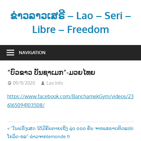
Skip
to
ຂ່າວລາວເສຣີ – Lao – Seri –
content
Libre – Freedom
ຂ່
າ
NAVIGATION
ວ
ແ
“ບົວຂາວ ບັນຊາເມກ”-ມວຍໄທຍ
ລ
ະ
09/11/2020
Lao Info
ກິລາ - SPORT
ຂໍ້
https://www.facebook.com/BanchamekGym/videos/23
ມູ
6165094103508/
ນ
ຂ່
າ
Post
Previous
“ໃນຝຣັ່ງເສດ ໄດ້ມີຄົນຕາຍເຖີງ ໔໐ ໐໐໐ ຄົນ ຈາກພະຍາດຕິດແປດ
ວ
Post:
ໂກວິດ-໑໙“-ຂ່າວຈາກlemonde.fr
ສ