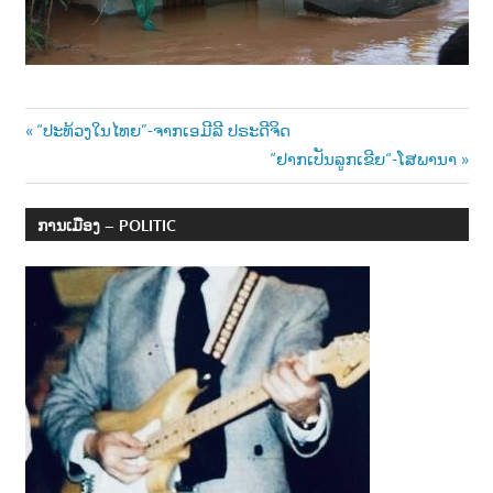
Post
Previous
“ປະທ້ວງໃນໄທຍ”-ຈາກເອມີລີ ປຣະດີຈິດ
Post:
Next
“ຢາກເປັນລູກເຂີຍ“-ໂສພານາ
navigation
Post:
ການເມືອງ – POLITIC