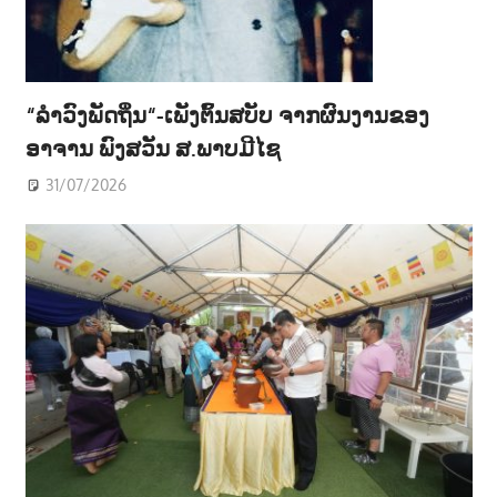
“ລຳວົງພັດຖິ່ນ“-ເພັງຕົ້ນສບັບ ຈາກຜົນງານຂອງ
ອາຈານ ພົງສວັນ ສ.ພາບມີໄຊ
31/07/2026