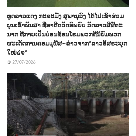
ທູດລາວແດງ ກະລະມັງ ສຸພານຸວົງ ໄດ້ໄປເຂົ້າຮ່ວມ
ບຸນເຂົ້າພັນສາ ທີ່ອາດີດວັດອົພຍົບ ວັດລາວສີສັຕະ
ນາກ ທີກາຍເປັນບ່ອນທ້ອນໂຣມພວກທີນິຍົມພວກ
ຜະເດັດການຄອມມຸນີສ~ຂ່າວຈາກ”ລາວອິສຣະຍຸກ
ໃໝ່໒໑”
27/07/2026