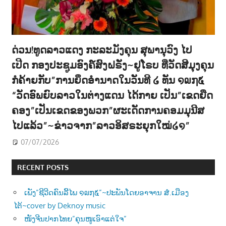
ດ່ວນ!ທູດລາວແດງ ກະລະມັງຄຸນ ສຸພານຸວົງ ໄປ
ເປີດ ກອງປະຊູມອົງຄ໌ສົງຝຣັ່ງ~ຢູໂຣບ ທີ່ວັດສີມຸງຄຸນ
ກໍຄ້າຍກັບ”ການຍຶດອຳນາດໃນວັນທີ ໒ ທັນ ໑໙໗໕
“ວັດອົພຍົບລາວໃນຕ່າງແດນ ໄດ້ກາຍ ເປັນ”ເຂດຍືດ
ຄອງ”ເປັນເຂດຂອງພວກ”ຜະເດັດການຄອມມຸນີສ
ໄປແລ້ວ”~ຂ່າວຈາກ”ລາວອິສຣະຍຸກໃໝ່໒໑”
07/07/2026
RECENT POSTS
ເພັງ”ຊີວີດຄົນລີ້ໄພ ໑໙໗໕”~ປະພັນໂດຍອາຈານ ສໍ.ເມືອງ
ໄຕ້~cover by Deknoy music
ໜັງຈີນປາກໄທຍ”ຄຸນໜູເອົາແຕ່ໃຈ”