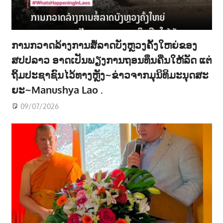
ການກວາດລ້າງການສໍ້ລາດບັງຫຼວງຄັ້ງໃຫຍ່ຂອງ
ສປປລາວ ອາດເປັນພຽງການຖອນທຶນຄືນໃຫ້ລັດ ແຕ່
ຖິ້ມປະຊາຊົນໄວ້ທາງຫຼັງ~ຂ່າວຈາກມຸນິທິມະນຸດສະ
ຍະ~Manushya Lao .
09/07/2026