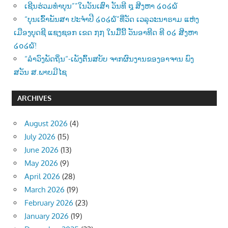
ເຊີນຮ່ວມທຳບຸນ””ໃນວັນເສົາ ວັນທີ ໘ ສີງຫາ ໒໐໒໖
“ບຸນເຂົ້າພັນສາ ປະຈຳປີ ໒໐໒໖”ທີ່ວັດ ເວລຸວະນາຣາມ ແຫ່ງ
ເມືອງບຸດຊີ ແຊງຊອກ ເຂດ ໗໗ ໃນມື້ນີ້ ວັນອາທີດ ທີ ໐໒ ສີງຫາ
໒໐໒໖!
“ລຳວົງພັດຖິ່ນ“-ເພັງຕົ້ນສບັບ ຈາກຜົນງານຂອງອາຈານ ພົງ
ສວັນ ສ.ພາບມີໄຊ
ARCHIVES
August 2026
(4)
July 2026
(15)
June 2026
(13)
May 2026
(9)
April 2026
(28)
March 2026
(19)
February 2026
(23)
January 2026
(19)