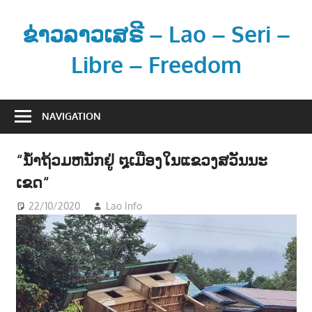
Skip
to
ຂ່າວລາວເສຣີ – Lao – Seri –
content
Libre – Freedom
ຂ່
າ
NAVIGATION
ວ
ແ
“ນໍ້າຖ້ວມຫນັກຢູ່ ໘ເມືອງໃນແຂວງສວັນນະ
ລ
ເຂດ“
ະ
ຂໍ້
22/10/2020
Lao Info
ຂ່າວ - NEWS
ມູ
ນ
ຂ່
າ
ວ
ສ