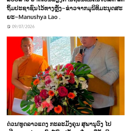
ຖິ້ມປະຊາຊົນໄວ້ທາງຫຼັງ~ຂ່າວຈາກມຸນິທິມະນຸດສະ
ຍະ~Manushya Lao .
09/07/2026
ດ່ວນ!ທູດລາວແດງ ກະລະມັງຄຸນ ສຸພານຸວົງ ໄປ