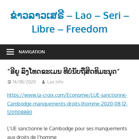
Skip
to
ຂ່າວລາວເສຣີ – Lao – Seri –
content
Libre – Freedom
ຂ່
າ
NAVIGATION
ວ
ແ
“ອີຍູ ລົງໂທດຂະເມນ ທີບໍ່ນັບຖືສິດທິມະນຸດ“
ລ
ະ
14/08/2020
Lao Info
ຂ່າວ - NEWS
ຂໍ້
https://www.la-croix.com/Economie/LUE-sanctionne-
ມູ
Cambodge-manquements-droits-lhomme-2020-08-12-
ນ
1201108880
ຂ່
າ
L’UE sanctionne le Cambodge pour ses manquements
ວ
aux droits de l’homme
ສ