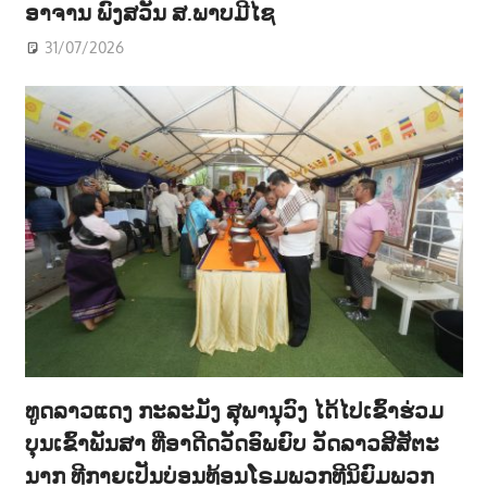
ອາຈານ ພົງສວັນ ສ.ພາບມີໄຊ
31/07/2026
ທູດລາວແດງ ກະລະມັງ ສຸພານຸວົງ ໄດ້ໄປເຂົ້າຮ່ວມ
ບຸນເຂົ້າພັນສາ ທີ່ອາດີດວັດອົພຍົບ ວັດລາວສີສັຕະ
ນາກ ທີກາຍເປັນບ່ອນທ້ອນໂຣມພວກທີນິຍົມພວກ