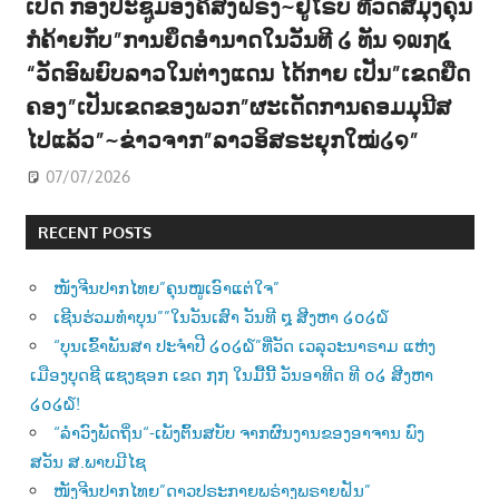
ເປີດ ກອງປະຊູມອົງຄ໌ສົງຝຣັ່ງ~ຢູໂຣບ ທີ່ວັດສີມຸງຄຸນ
ກໍຄ້າຍກັບ”ການຍຶດອຳນາດໃນວັນທີ ໒ ທັນ ໑໙໗໕
“ວັດອົພຍົບລາວໃນຕ່າງແດນ ໄດ້ກາຍ ເປັນ”ເຂດຍືດ
ຄອງ”ເປັນເຂດຂອງພວກ”ຜະເດັດການຄອມມຸນີສ
ໄປແລ້ວ”~ຂ່າວຈາກ”ລາວອິສຣະຍຸກໃໝ່໒໑”
07/07/2026
RECENT POSTS
ໜັງຈີນປາກໄທຍ”ຄຸນໜູເອົາແຕ່ໃຈ”
ເຊີນຮ່ວມທຳບຸນ””ໃນວັນເສົາ ວັນທີ ໘ ສີງຫາ ໒໐໒໖
“ບຸນເຂົ້າພັນສາ ປະຈຳປີ ໒໐໒໖”ທີ່ວັດ ເວລຸວະນາຣາມ ແຫ່ງ
ເມືອງບຸດຊີ ແຊງຊອກ ເຂດ ໗໗ ໃນມື້ນີ້ ວັນອາທີດ ທີ ໐໒ ສີງຫາ
໒໐໒໖!
“ລຳວົງພັດຖິ່ນ“-ເພັງຕົ້ນສບັບ ຈາກຜົນງານຂອງອາຈານ ພົງ
ສວັນ ສ.ພາບມີໄຊ
ໜັງຈີນປາກໄທຍ”ດາວປຣະກາຍພຣ່າງພຣາຍຝັນ”