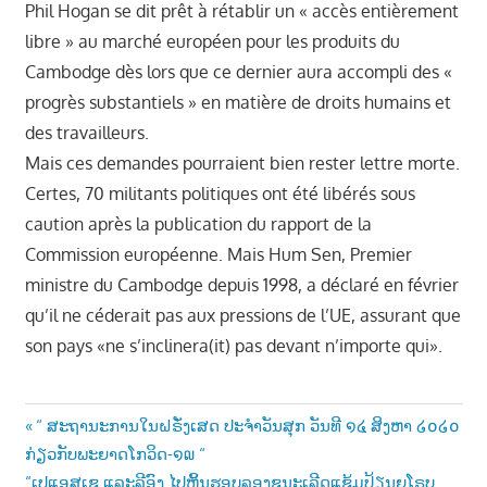
Phil Hogan se dit prêt à rétablir un « accès entièrement
libre » au marché européen pour les produits du
Cambodge dès lors que ce dernier aura accompli des «
progrès substantiels » en matière de droits humains et
des travailleurs.
Mais ces demandes pourraient bien rester lettre morte.
Certes, 70 militants politiques ont été libérés sous
caution après la publication du rapport de la
Commission européenne. Mais Hum Sen, Premier
ministre du Cambodge depuis 1998, a déclaré en février
qu’il ne céderait pas aux pressions de l’UE, assurant que
son pays «ne s’inclinera(it) pas devant n’importe qui».
Post
Previous
“ ສະຖານະການໃນຝຣັ່ງເສດ ປະຈຳວັນສຸກ ວັນທີ ໑໔ ສິງຫາ ໒໐໒໐
Post:
ກ່ຽວກັບພະຍາດໂກວິດ-໑໙ “
navigation
Next
“ເປແອສເຊ ແລະລີອົງ ໄປຫຼິ້ນຮອບລອງຊນະເລີດແຊ້ມປ້ຽນຍຸໂຣບ