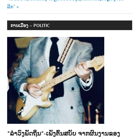
Post:
ລີກ“
ການເມືອງ – POLITIC
“ລຳວົງພັດຖິ່ນ“-ເພັງຕົ້ນສບັບ ຈາກຜົນງານຂອງ