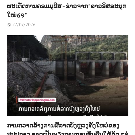
ຜະເດັດການຄອມມຸນີສ~ຂ່າວຈາກ”ລາວອິສຣະຍຸກ
ໃໝ່໒໑”
27/07/2026
ການກວາດລ້າງການສໍ້ລາດບັງຫຼວງຄັ້ງໃຫຍ່ຂອງ
ສປປລາວ ອາດເປັນພຽງການຖອນທຶນຄືນໃຫ້ລັດ ແຕ່