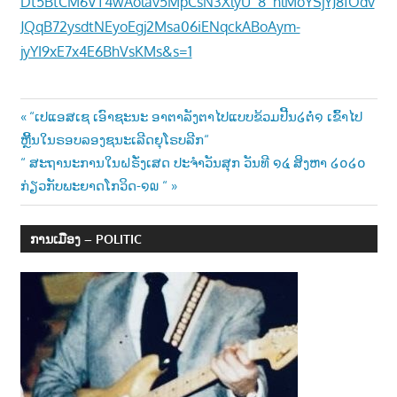
Dt5BtCM6VT4wAolav5MpCsN3XlyU_8_nlMoYSjYJ8fOdv
JQqB72ysdtNEyoEgj2Msa06iENqckABoAym-
jyYI9xE7x4E6BhVsKMs&s=1
Post
Previous
“ເປແອສເຊ ເອົາຊະນະ ອາຕາລັງຕາໄປແບບຂ້ວມປີ້ນ໒ຕໍ່໑ ເຂົ້າໄປ
Post:
ຫຼີ້ນໃນຣອບລອງຊນະເລີດຍຸໂຣບລີກ“
navigation
Next
“ ສະຖານະການໃນຝຣັ່ງເສດ ປະຈຳວັນສຸກ ວັນທີ ໑໔ ສິງຫາ ໒໐໒໐
Post:
ກ່ຽວກັບພະຍາດໂກວິດ-໑໙ “
ການເມືອງ – POLITIC