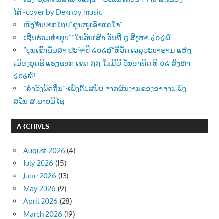
ໄຕ້~cover by Deknoy music
ໜັງຈີນປາກໄທຍ”ຄຸນໜູເອົາແຕ່ໃຈ”
ເຊີນຮ່ວມທຳບຸນ””ໃນວັນເສົາ ວັນທີ ໘ ສີງຫາ ໒໐໒໖
“ບຸນເຂົ້າພັນສາ ປະຈຳປີ ໒໐໒໖”ທີ່ວັດ ເວລຸວະນາຣາມ ແຫ່ງ
ເມືອງບຸດຊີ ແຊງຊອກ ເຂດ ໗໗ ໃນມື້ນີ້ ວັນອາທີດ ທີ ໐໒ ສີງຫາ
໒໐໒໖!
“ລຳວົງພັດຖິ່ນ“-ເພັງຕົ້ນສບັບ ຈາກຜົນງານຂອງອາຈານ ພົງ
ສວັນ ສ.ພາບມີໄຊ
ARCHIVES
August 2026
(4)
July 2026
(15)
June 2026
(13)
May 2026
(9)
April 2026
(28)
March 2026
(19)