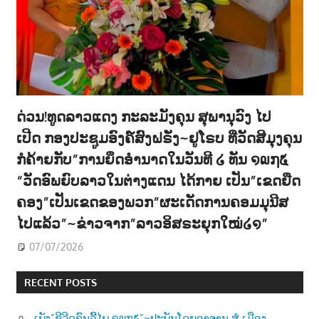
ດ່ວນ!ທູດລາວແດງ ກະລະມັງຄຸນ ສຸພານຸວົງ ໄປ
ເປີດ ກອງປະຊູມອົງຄ໌ສົງຝຣັ່ງ~ຢູໂຣບ ທີ່ວັດສີມຸງຄຸນ
ກໍຄ້າຍກັບ”ການຍຶດອຳນາດໃນວັນທີ ໒ ທັນ ໑໙໗໕
“ວັດອົພຍົບລາວໃນຕ່າງແດນ ໄດ້ກາຍ ເປັນ”ເຂດຍືດ
ຄອງ”ເປັນເຂດຂອງພວກ”ຜະເດັດການຄອມມຸນີສ
ໄປແລ້ວ”~ຂ່າວຈາກ”ລາວອິສຣະຍຸກໃໝ່໒໑”
07/07/2026
RECENT POSTS
ເພັງ”ຊີວີດຄົນລີ້ໄພ ໑໙໗໕”~ປະພັນໂດຍອາຈານ ສໍ.ເມືອງ