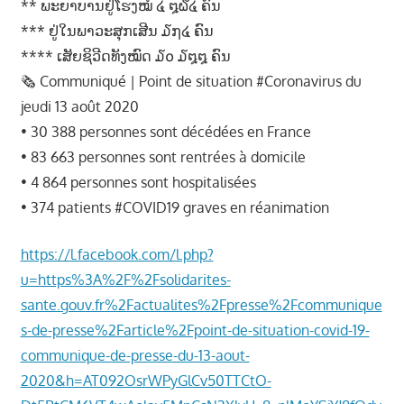
** ພະຍາບານຢູ່ໂຮງໝໍ ໔ ໘໖໔ ຄົນ
າ
*** ຢູ່ໃນພາວະສຸກເສີນ ໓໗໔ ຄົນ
ນ
**** ເສັຍຊິວີດທັງໝົດ ໓໐ ໓໘໘ ຄົນ
🗞 Communiqué | Point de situation #Coronavirus du
jeudi 13 août 2020
• 30 388 personnes sont décédées en France
• 83 663 personnes sont rentrées à domicile
• 4 864 personnes sont hospitalisées
• 374 patients #COVID19 graves en réanimation
https://l.facebook.com/l.php?
u=https%3A%2F%2Fsolidarites-
sante.gouv.fr%2Factualites%2Fpresse%2Fcommunique
s-de-presse%2Farticle%2Fpoint-de-situation-covid-19-
communique-de-presse-du-13-aout-
2020&h=AT092OsrWPyGlCv50TTCtO-