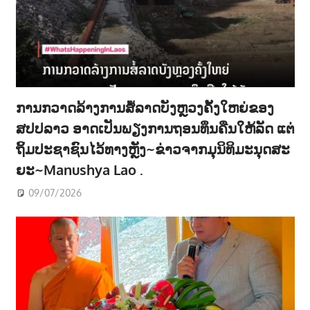
ການກວາດລ້າງການສໍ້ລາດບັງຫຼວງຄັ້ງໃຫຍ່ຂອງ
ສປປລາວ ອາດເປັນພຽງການຖອນທຶນຄືນໃຫ້ລັດ ແຕ່
ຖິ້ມປະຊາຊົນໄວ້ທາງຫຼັງ~ຂ່າວຈາກມຸນິທິມະນຸດສະ
ຍະ~Manushya Lao .
09/07/2026