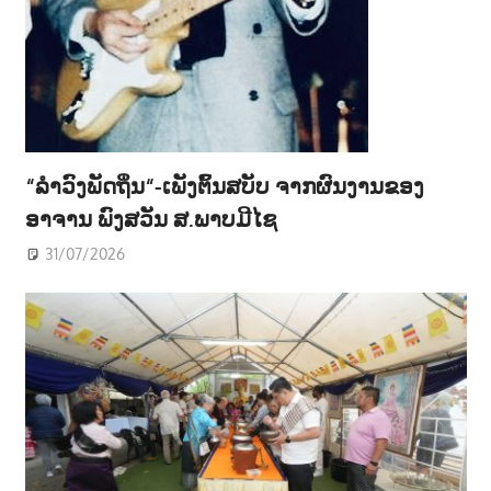
“ລຳວົງພັດຖິ່ນ“-ເພັງຕົ້ນສບັບ ຈາກຜົນງານຂອງ
ອາຈານ ພົງສວັນ ສ.ພາບມີໄຊ
31/07/2026