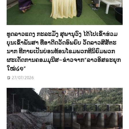
ທູດລາວແດງ ກະລະມັງ ສຸພານຸວົງ ໄດ້ໄປເຂົ້າຮ່ວມ
ບຸນເຂົ້າພັນສາ ທີ່ອາດີດວັດອົພຍົບ ວັດລາວສີສັຕະ
ນາກ ທີກາຍເປັນບ່ອນທ້ອນໂຣມພວກທີນິຍົມພວກ
ຜະເດັດການຄອມມຸນີສ~ຂ່າວຈາກ”ລາວອິສຣະຍຸກ
ໃໝ່໒໑”
27/07/2026