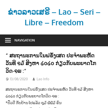
Skip
to
ຂ່າວລາວເສຣີ – Lao – Seri –
content
Libre – Freedom
ຂ່
າ
NAVIGATION
ວ
ແ
“ ສະຖານະການໃນຝຣັ່ງເສດ ປະຈຳພະຫັດ
ລ
ວັນທີ ໑໓ ສິງຫາ ໒໐໒໐ ກ່ຽວກັບພະຍາດໂກ
ະ
ຂໍ້
ວິດ-໑໙ :“
ມູ
13/08/2020
Lao Info
ຂ່າວ - NEWS
ນ
ຂ່
ສະຖານະການໃນຝຣັ່ງເສດ ປະຈຳພະຫັດ ວັນທີ ໑໓ ສິງຫາ
າ
໒໐໒໐ ກ່ຽວກັບພະຍາດໂກວິດ-໑໙ :
ວ
*ປົ່ວດີ ກັບບ້ານໄປແລ້ວ ໘໓ ໖໖໓ ຄົນ
ສ