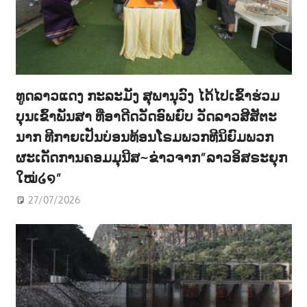
ທູດລາວແດງ ກະລະມັງ ສຸພານຸວົງ ໄດ້ໄປເຂົ້າຮ່ວມ
ບຸນເຂົ້າພັນສາ ທີ່ອາດີດວັດອົພຍົບ ວັດລາວສີສັຕະ
ນາກ ທີກາຍເປັນບ່ອນທ້ອນໂຣມພວກທີນິຍົມພວກ
ຜະເດັດການຄອມມຸນີສ~ຂ່າວຈາກ”ລາວອິສຣະຍຸກ
ໃໝ່໒໑”
27/07/2026