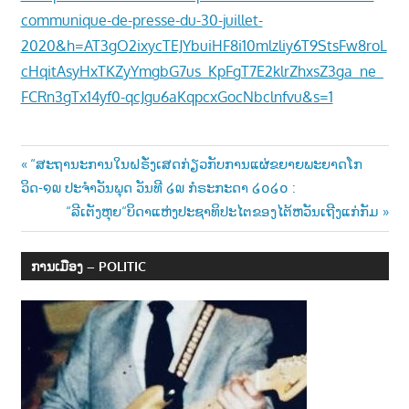
communique-de-presse-du-30-juillet-
2020&h=AT3gO2ixycTEJYbuiHF8i10mlzliy6T9StsFw8roL
cHqitAsyHxTKZyYmgbG7us_KpFgT7E2klrZhxsZ3ga_ne_
FCRn3gTx14yf0-qcJgu6aKqpcxGocNbclnfvu&s=1
Post
Previous
“ສະຖານະການໃນຝຣັ່ງເສດກ່ຽວກັບການແຜ່ຂຍາຍພະຍາດໂກ
Post:
ວິດ-໑໙ ປະຈຳວັນພຸດ ວັນທີ ໒໙ ກໍຣະກະດາ ໒໐໒໐ :
navigation
Next
“ລີເຕັງຫຸຍ“ບິດາແຫ່ງປະຊາທິປະໄຕຂອງໄຕ້ຫວັນເຖີງແກ່ກັມ
Post:
ການເມືອງ – POLITIC