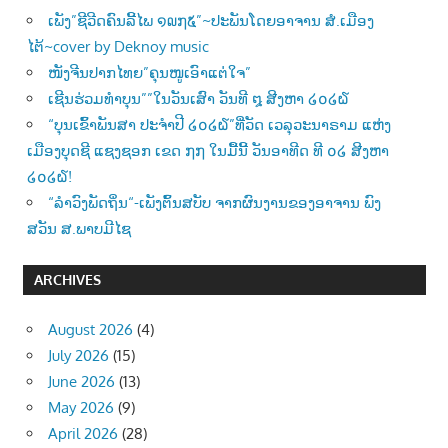
ເພັງ”ຊີວີດຄົນລີ້ໄພ ໑໙໗໕”~ປະພັນໂດຍອາຈານ ສໍ.ເມືອງ
ໄຕ້~cover by Deknoy music
ໜັງຈີນປາກໄທຍ”ຄຸນໜູເອົາແຕ່ໃຈ”
ເຊີນຮ່ວມທຳບຸນ””ໃນວັນເສົາ ວັນທີ ໘ ສີງຫາ ໒໐໒໖
“ບຸນເຂົ້າພັນສາ ປະຈຳປີ ໒໐໒໖”ທີ່ວັດ ເວລຸວະນາຣາມ ແຫ່ງ
ເມືອງບຸດຊີ ແຊງຊອກ ເຂດ ໗໗ ໃນມື້ນີ້ ວັນອາທີດ ທີ ໐໒ ສີງຫາ
໒໐໒໖!
“ລຳວົງພັດຖິ່ນ“-ເພັງຕົ້ນສບັບ ຈາກຜົນງານຂອງອາຈານ ພົງ
ສວັນ ສ.ພາບມີໄຊ
ARCHIVES
August 2026
(4)
July 2026
(15)
June 2026
(13)
May 2026
(9)
April 2026
(28)