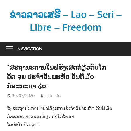
Skip
to
ຂ່າວລາວເສຣີ – Lao – Seri –
content
Libre – Freedom
ຂ່
າ
NAVIGATION
ວ
ແ
“ສະຖານະການໃນຝຣັ່ງເສດກ່ຽວກັບໂກ
ລ
ວິດ-໑໙ ປະຈຳວັນພະຫັດ ວັນທີ ໓໐
ະ
ຂໍ້
ກໍຣະກະດາ ໒໐ :
ມູ
30/07/2020
Lao Info
ຂ່າວ - NEWS
ນ
ຂ່
🗞 ສະຖານະການໃນຝຣັ່ງເສດ ປະຈຳວັນພະຫັດ ວັນທີ ໓໐
າ
ກໍຣະກະດາ ໒໐໒໐ ກ່ຽວກັບໂກໂຣນາ
ວ
ໄວຮັສໂກວິດ-໑໙ :
ສ