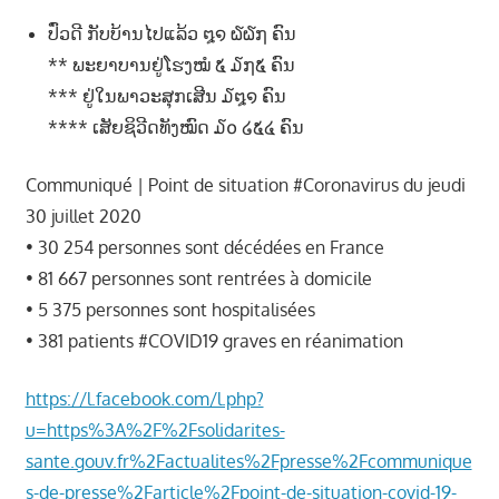
າ
ປົ່ວດີ ກັບບ້ານໄປແລ້ວ ໘໑ ໖໖໗ ຄົນ
ນ
** ພະຍາບານຢູ່ໂຮງໝໍ ໕ ໓໗໕ ຄົນ
*** ຢູ່ໃນພາວະສຸກເສີນ ໓໘໑ ຄົນ
**** ເສັຍຊິວີດທັງໝົດ ໓໐ ໒໕໔ ຄົນ
Communiqué | Point de situation #Coronavirus du jeudi
30 juillet 2020
• 30 254 personnes sont décédées en France
• 81 667 personnes sont rentrées à domicile
• 5 375 personnes sont hospitalisées
• 381 patients #COVID19 graves en réanimation
https://l.facebook.com/l.php?
u=https%3A%2F%2Fsolidarites-
sante.gouv.fr%2Factualites%2Fpresse%2Fcommunique
s-de-presse%2Farticle%2Fpoint-de-situation-covid-19-