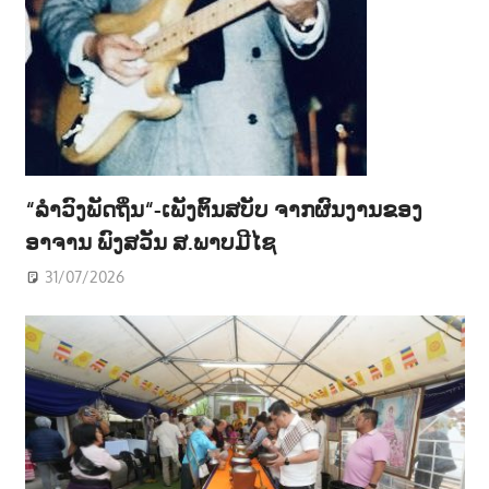
“ລຳວົງພັດຖິ່ນ“-ເພັງຕົ້ນສບັບ ຈາກຜົນງານຂອງ
ອາຈານ ພົງສວັນ ສ.ພາບມີໄຊ
31/07/2026