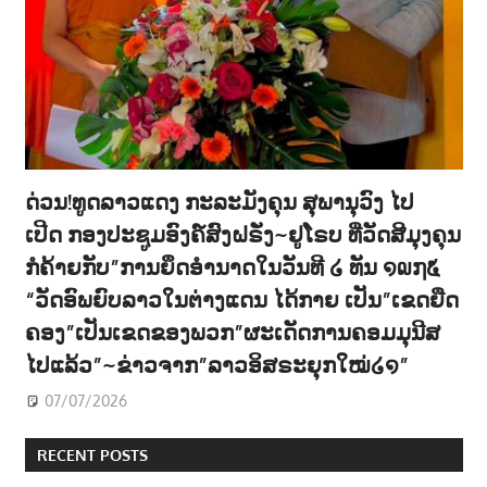
ດ່ວນ!ທູດລາວແດງ ກະລະມັງຄຸນ ສຸພານຸວົງ ໄປ
ເປີດ ກອງປະຊູມອົງຄ໌ສົງຝຣັ່ງ~ຢູໂຣບ ທີ່ວັດສີມຸງຄຸນ
ກໍຄ້າຍກັບ”ການຍຶດອຳນາດໃນວັນທີ ໒ ທັນ ໑໙໗໕
“ວັດອົພຍົບລາວໃນຕ່າງແດນ ໄດ້ກາຍ ເປັນ”ເຂດຍືດ
ຄອງ”ເປັນເຂດຂອງພວກ”ຜະເດັດການຄອມມຸນີສ
ໄປແລ້ວ”~ຂ່າວຈາກ”ລາວອິສຣະຍຸກໃໝ່໒໑”
07/07/2026
RECENT POSTS