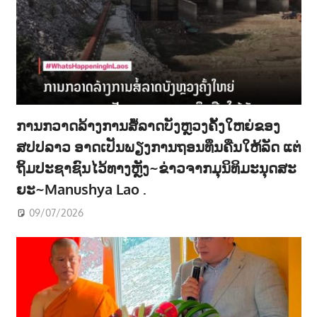
ການກວາດລ້າງການສໍ້ລາດບັງຫຼວງຄັ້ງໃຫຍ່ຂອງ
ສປປລາວ ອາດເປັນພຽງການຖອນທຶນຄືນໃຫ້ລັດ ແຕ່
ຖິ້ມປະຊາຊົນໄວ້ທາງຫຼັງ~ຂ່າວຈາກມຸນິທິມະນຸດສະ
ຍະ~Manushya Lao .
09/07/2026