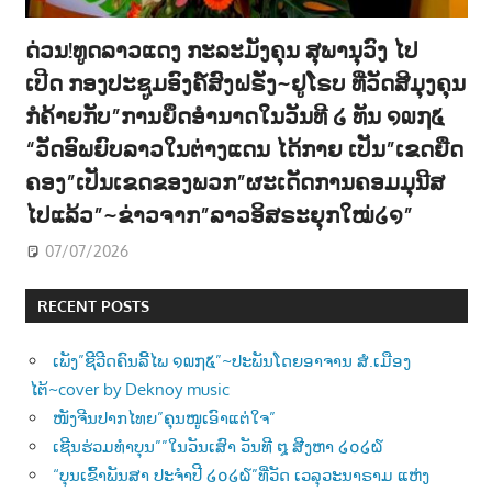
ດ່ວນ!ທູດລາວແດງ ກະລະມັງຄຸນ ສຸພານຸວົງ ໄປ
ເປີດ ກອງປະຊູມອົງຄ໌ສົງຝຣັ່ງ~ຢູໂຣບ ທີ່ວັດສີມຸງຄຸນ
ກໍຄ້າຍກັບ”ການຍຶດອຳນາດໃນວັນທີ ໒ ທັນ ໑໙໗໕
“ວັດອົພຍົບລາວໃນຕ່າງແດນ ໄດ້ກາຍ ເປັນ”ເຂດຍືດ
ຄອງ”ເປັນເຂດຂອງພວກ”ຜະເດັດການຄອມມຸນີສ
ໄປແລ້ວ”~ຂ່າວຈາກ”ລາວອິສຣະຍຸກໃໝ່໒໑”
07/07/2026
RECENT POSTS
ເພັງ”ຊີວີດຄົນລີ້ໄພ ໑໙໗໕”~ປະພັນໂດຍອາຈານ ສໍ.ເມືອງ
ໄຕ້~cover by Deknoy music
ໜັງຈີນປາກໄທຍ”ຄຸນໜູເອົາແຕ່ໃຈ”
ເຊີນຮ່ວມທຳບຸນ””ໃນວັນເສົາ ວັນທີ ໘ ສີງຫາ ໒໐໒໖
“ບຸນເຂົ້າພັນສາ ປະຈຳປີ ໒໐໒໖”ທີ່ວັດ ເວລຸວະນາຣາມ ແຫ່ງ