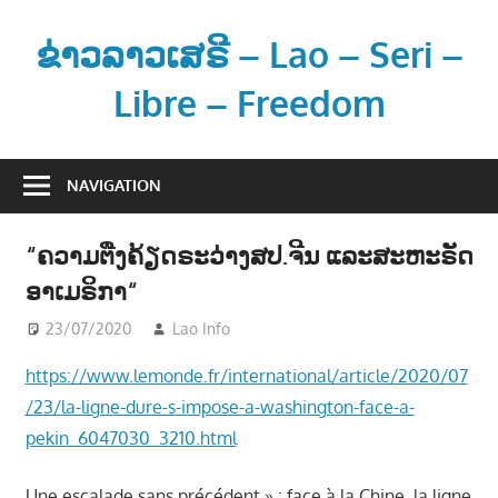
Skip
to
ຂ່າວລາວເສຣີ – Lao – Seri –
content
Libre – Freedom
ຂ່
າ
NAVIGATION
ວ
ແ
“ຄວາມຕືງຄ້ຽດຣະວ່າງສປ.ຈີນ ແລະສະຫະຣັດ
ລ
ອາເມຣິກາ“
ະ
ຂໍ້
23/07/2020
Lao Info
ຂ່າວ - NEWS
ມູ
https://www.lemonde.fr/international/article/2020/07
ນ
/23/la-ligne-dure-s-impose-a-washington-face-a-
ຂ່
າ
pekin_6047030_3210.html
ວ
ສ
Une escalade sans précédent » : face à la Chine, la ligne