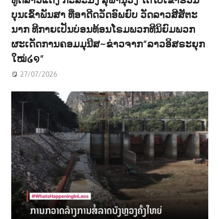
ບຸນເຂົ້າພັນສາ ທີ່ອາດີດວັດອົພຍົບ ວັດລາວສີສັຕະ
ນາກ ທີກາຍເປັນບ່ອນທ້ອນໂຣມພວກທີນິຍົມພວກ
ຜະເດັດການຄອມມຸນີສ~ຂ່າວຈາກ”ລາວອິສຣະຍຸກ
ໃໝ່໒໑”
27/07/2026