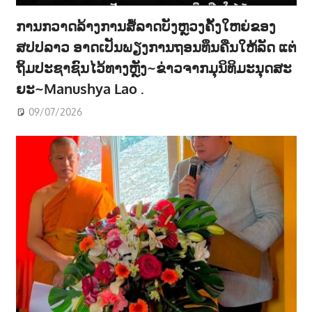
ການກວາດລ້າງການສໍ້ລາດບັງຫຼວງຄັ້ງໃຫຍ່ຂອງ
ສປປລາວ ອາດເປັນພຽງການຖອນທຶນຄືນໃຫ້ລັດ ແຕ່
ຖິ້ມປະຊາຊົນໄວ້ທາງຫຼັງ~ຂ່າວຈາກມຸນິທິມະນຸດສະ
ຍະ~Manushya Lao .
09/07/2026