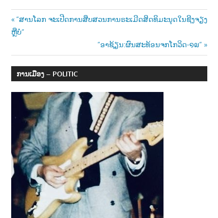
Post
Previous
“ສານໂລກ ຈະເປີດການສືບສວນການຣະເມີດສິດທິມະນຸດໃນຊີງຈຽງ
Post:
ຫຼືບໍ“
navigation
Next
“ອາຊ້ຽນ:ຜົນສະທ້ອນຈກໂກວິດ-໑໙“
Post:
ການເມືອງ – POLITIC