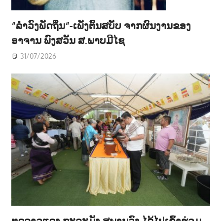
“ລຳວົງພັດຖິ່ນ“-ເພັງຕົ້ນສບັບ ຈາກຜົນງານຂອງ
ອາຈານ ພົງສວັນ ສ.ພາບມີໄຊ
31/07/2026
ທູດລາວແດງ ກະລະມັງ ສຸພານຸວົງ ໄດ້ໄປເຂົ້າຮ່ວມ