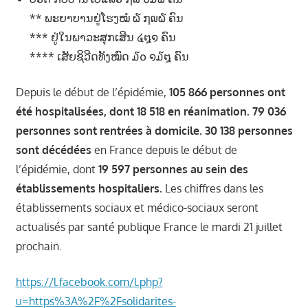
າ
** ພະຍາບານຢູ່ໂຮງໝໍ ໖ ໗໙໖ ຄົນ
ນ
*** ຢູ່ໃນພາວະສຸກເສີນ ໔໘໑ ຄົນ
**** ເສັຍຊິວີດທັງໝົດ ໓໐ ໑໓໘ ຄົນ
Depuis le début de l’épidémie,
105 866 personnes ont
été hospitalisées, dont 18 518 en réanimation. 79 036
personnes sont rentrées à domicile. 30 138 personnes
sont décédées
en France depuis le début de
l’épidémie, dont
19 597 personnes au sein des
établissements hospitaliers.
Les chiffres dans les
établissements sociaux et médico-sociaux seront
actualisés par santé publique France le mardi 21 juillet
prochain.
https://l.facebook.com/l.php?
u=https%3A%2F%2Fsolidarites-