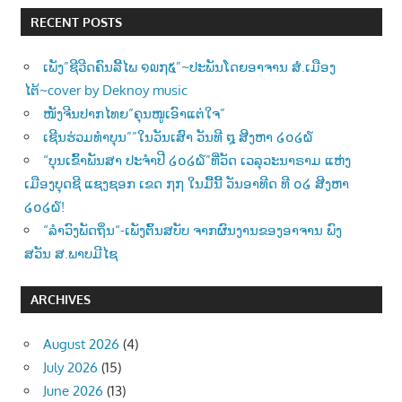
RECENT POSTS
ເພັງ”ຊີວີດຄົນລີ້ໄພ ໑໙໗໕”~ປະພັນໂດຍອາຈານ ສໍ.ເມືອງ
ໄຕ້~cover by Deknoy music
ໜັງຈີນປາກໄທຍ”ຄຸນໜູເອົາແຕ່ໃຈ”
ເຊີນຮ່ວມທຳບຸນ””ໃນວັນເສົາ ວັນທີ ໘ ສີງຫາ ໒໐໒໖
“ບຸນເຂົ້າພັນສາ ປະຈຳປີ ໒໐໒໖”ທີ່ວັດ ເວລຸວະນາຣາມ ແຫ່ງ
ເມືອງບຸດຊີ ແຊງຊອກ ເຂດ ໗໗ ໃນມື້ນີ້ ວັນອາທີດ ທີ ໐໒ ສີງຫາ
໒໐໒໖!
“ລຳວົງພັດຖິ່ນ“-ເພັງຕົ້ນສບັບ ຈາກຜົນງານຂອງອາຈານ ພົງ
ສວັນ ສ.ພາບມີໄຊ
ARCHIVES
August 2026
(4)
July 2026
(15)
June 2026
(13)