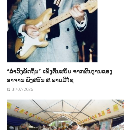
“ລຳວົງພັດຖິ່ນ“-ເພັງຕົ້ນສບັບ ຈາກຜົນງານຂອງ
ອາຈານ ພົງສວັນ ສ.ພາບມີໄຊ
31/07/2026