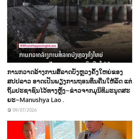
ການກວາດລ້າງການສໍ້ລາດບັງຫຼວງຄັ້ງໃຫຍ່ຂອງ
ສປປລາວ ອາດເປັນພຽງການຖອນທຶນຄືນໃຫ້ລັດ ແຕ່
ຖິ້ມປະຊາຊົນໄວ້ທາງຫຼັງ~ຂ່າວຈາກມຸນິທິມະນຸດສະ
ຍະ~Manushya Lao .
09/07/2026