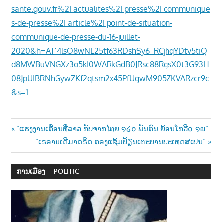
sante.gouv.fr%2Factualites%2Fpresse%2Fcommunique
s-de-presse%2Farticle%2Fpoint-de-situation-
communique-de-presse-du-16-juillet-
2020&h=AT14lsO8wNL25tf63RDshSy6_RCjhqYDtv5tiQ
d8MWBuVNGXz3o5kI0WARkGdB0JRsc88RgsX0t3G93H
08JpUIBRNhGywZKf2qtsm2x45PfUgwM905ZKVARzcr9c
&s=1
Post
Previous
“ແຮງງານເຄື່ອນທີ່ລາວ ກັບຈາກໄທຍ ໑໒໐ ພັນຄົນ ຍ້ອນໂກວີ໐-໑໙“
Post:
Next
“ເຣອານເດີມາດຣິດ ຄອງແຊ້ມປ້ຽນເຕະບານປະເທດສເປນ“
navigation
Post:
ການເມືອງ – POLITIC