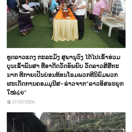
ທູດລາວແດງ ກະລະມັງ ສຸພານຸວົງ ໄດ້ໄປເຂົ້າຮ່ວມ
ບຸນເຂົ້າພັນສາ ທີ່ອາດີດວັດອົພຍົບ ວັດລາວສີສັຕະ
ນາກ ທີກາຍເປັນບ່ອນທ້ອນໂຣມພວກທີນິຍົມພວກ
ຜະເດັດການຄອມມຸນີສ~ຂ່າວຈາກ”ລາວອິສຣະຍຸກ
ໃໝ່໒໑”
27/07/2026