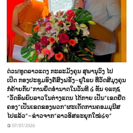
ດ່ວນ!ທູດລາວແດງ ກະລະມັງຄຸນ ສຸພານຸວົງ ໄປ
ເປີດ ກອງປະຊູມອົງຄ໌ສົງຝຣັ່ງ~ຢູໂຣບ ທີ່ວັດສີມຸງຄຸນ
ກໍຄ້າຍກັບ”ການຍຶດອຳນາດໃນວັນທີ ໒ ທັນ ໑໙໗໕
“ວັດອົພຍົບລາວໃນຕ່າງແດນ ໄດ້ກາຍ ເປັນ”ເຂດຍືດ
ຄອງ”ເປັນເຂດຂອງພວກ”ຜະເດັດການຄອມມຸນີສ
ໄປແລ້ວ”~ຂ່າວຈາກ”ລາວອິສຣະຍຸກໃໝ່໒໑”
07/07/2026