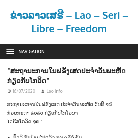
Skip
to
ຂ່າວລາວເສຣີ – Lao – Seri –
content
Libre – Freedom
ຂ່
າ
NAVIGATION
ວ
ແ
“ສະຖານະການໃນຝຣັ່ງເສດປະຈຳວັນພະຫັດ
ລ
ກ່ຽວກັບໂກວິດ“
ະ
ຂໍ້
16/07/2020
Lao Info
ຂ່າວ - NEWS
ມູ
ສະຖານະການໃນຝຣັ່ງເສດ ປະຈຳວັນພະຫັດ ວັນທີ ໑໖
ນ
ກໍຣະກະດາ ໒໐໒໐ ກ່ຽວກັບໂກໂຣນາ
ຂ່
າ
ໄວຮັສໂກວິດ-໑໙ :
ວ
ສ
ປົ່ວດີ ກັບບ້ານໄປແລ້ວ ໗໙ ໐໓໖ ຄົນ