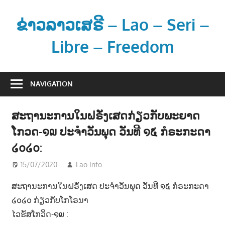
Skip
to
ຂ່າວລາວເສຣີ – Lao – Seri –
content
Libre – Freedom
ຂ່
າ
NAVIGATION
ວ
ແ
ສະຖານະການໃນຝຣັ່ງເສດກ່ຽວກັບພະຍາດ
ລ
ໂກວດ-໑໙ ປະຈຳວັນພຸດ ວັນທີ ໑໕ ກໍຣະກະດາ
ະ
ຂໍ້
໒໐໒໐:
ມູ
15/07/2020
Lao Info
ຂ່າວ - NEWS
ນ
ຂ່
ສະຖານະການໃນຝຣັ່ງເສດ ປະຈຳວັນພຸດ ວັນທີ ໑໕ ກໍຣະກະດາ
າ
໒໐໒໐ ກ່ຽວກັບໂກໂຣນາ
ວ
ໄວຮັສໂກວິດ-໑໙ :
ສ