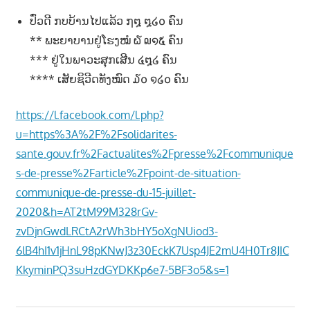
າ
ປົ່ວດີ ກບບ້ານໄປແລ້ວ ໗໘ ໘໒໐ ຄົນ
ນ
** ພະຍາບານຢູ່ໂຮງໝໍ ໖ ໙໑໕ ຄົນ
*** ຢູ່ໃນພາວະສຸກເສີນ ໔໘໒ ຄົນ
**** ເສັຍຊິວີດທັງໝົດ ໓໐ ໑໒໐ ຄົນ
https://l.facebook.com/l.php?
u=https%3A%2F%2Fsolidarites-
sante.gouv.fr%2Factualites%2Fpresse%2Fcommunique
s-de-presse%2Farticle%2Fpoint-de-situation-
communique-de-presse-du-15-juillet-
2020&h=AT2tM99M328rGv-
zvDjnGwdLRCtA2rWh3bHY5oXgNUiod3-
6lB4hI1v1jHnL98pKNwJ3z30EckK7Usp4JE2mU4H0Tr8JIC
KkyminPQ3suHzdGYDKKp6e7-5BF3o5&s=1