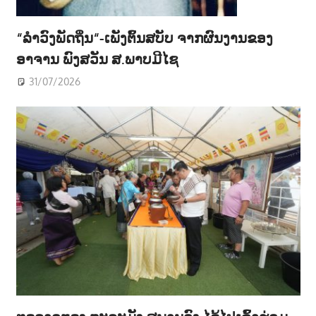
“ລຳວົງພັດຖິ່ນ“-ເພັງຕົ້ນສບັບ ຈາກຜົນງານຂອງ
ອາຈານ ພົງສວັນ ສ.ພາບມີໄຊ
31/07/2026