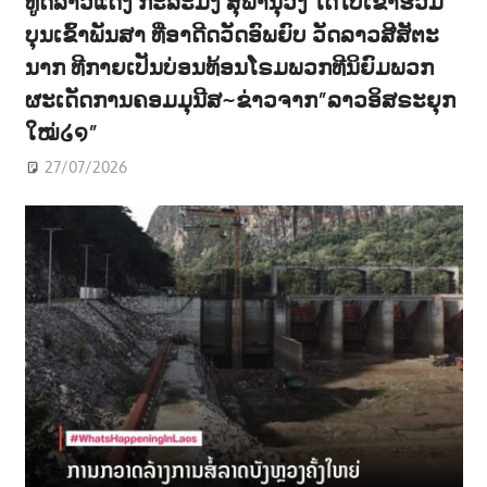
ທູດລາວແດງ ກະລະມັງ ສຸພານຸວົງ ໄດ້ໄປເຂົ້າຮ່ວມ
ບຸນເຂົ້າພັນສາ ທີ່ອາດີດວັດອົພຍົບ ວັດລາວສີສັຕະ
ນາກ ທີກາຍເປັນບ່ອນທ້ອນໂຣມພວກທີນິຍົມພວກ
ຜະເດັດການຄອມມຸນີສ~ຂ່າວຈາກ”ລາວອິສຣະຍຸກ
ໃໝ່໒໑”
27/07/2026