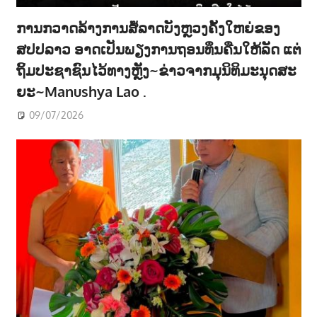
ການກວາດລ້າງການສໍ້ລາດບັງຫຼວງຄັ້ງໃຫຍ່ຂອງ
ສປປລາວ ອາດເປັນພຽງການຖອນທຶນຄືນໃຫ້ລັດ ແຕ່
ຖິ້ມປະຊາຊົນໄວ້ທາງຫຼັງ~ຂ່າວຈາກມຸນິທິມະນຸດສະ
ຍະ~Manushya Lao .
09/07/2026