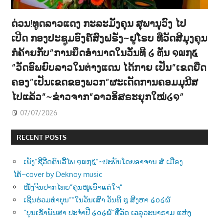
ດ່ວນ!ທູດລາວແດງ ກະລະມັງຄຸນ ສຸພານຸວົງ ໄປ
ເປີດ ກອງປະຊູມອົງຄ໌ສົງຝຣັ່ງ~ຢູໂຣບ ທີ່ວັດສີມຸງຄຸນ
ກໍຄ້າຍກັບ”ການຍຶດອຳນາດໃນວັນທີ ໒ ທັນ ໑໙໗໕
“ວັດອົພຍົບລາວໃນຕ່າງແດນ ໄດ້ກາຍ ເປັນ”ເຂດຍືດ
ຄອງ”ເປັນເຂດຂອງພວກ”ຜະເດັດການຄອມມຸນີສ
ໄປແລ້ວ”~ຂ່າວຈາກ”ລາວອິສຣະຍຸກໃໝ່໒໑”
07/07/2026
RECENT POSTS
ເພັງ”ຊີວີດຄົນລີ້ໄພ ໑໙໗໕”~ປະພັນໂດຍອາຈານ ສໍ.ເມືອງ
ໄຕ້~cover by Deknoy music
ໜັງຈີນປາກໄທຍ”ຄຸນໜູເອົາແຕ່ໃຈ”
ເຊີນຮ່ວມທຳບຸນ””ໃນວັນເສົາ ວັນທີ ໘ ສີງຫາ ໒໐໒໖
“ບຸນເຂົ້າພັນສາ ປະຈຳປີ ໒໐໒໖”ທີ່ວັດ ເວລຸວະນາຣາມ ແຫ່ງ