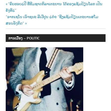
Post
Previous
“ຄົບຮອບ໒ປີ ທີ່ທີມຊາດກິລາເຕະບານ ໄດ້ຄອງແຊ້ມປ້ຽນໂລກ ເປັນ
Post:
ຄ້ງທີ໒“
navigation
Next
“ອາກເຊໂນ ເອົາຊນະ ລີເວີປູນ ໒ຕໍ່໑ “ຊີງແຊ້ມປ້ຽນເຕະບານສໂມ
Post:
ສອນອັງກິດ“
ການເມືອງ – POLITIC