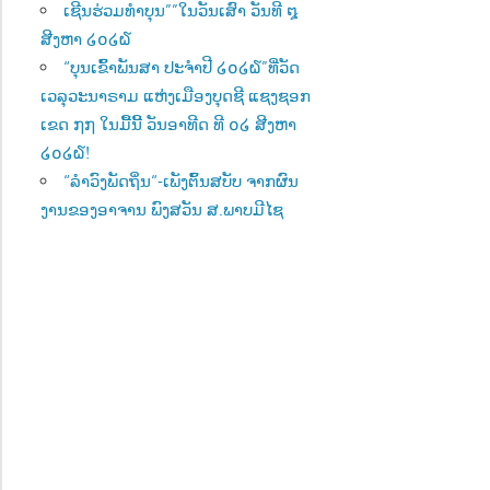
ເຊີນຮ່ວມທຳບຸນ””ໃນວັນເສົາ ວັນທີ ໘
ສີງຫາ ໒໐໒໖
“ບຸນເຂົ້າພັນສາ ປະຈຳປີ ໒໐໒໖”ທີ່ວັດ
ເວລຸວະນາຣາມ ແຫ່ງເມືອງບຸດຊີ ແຊງຊອກ
ເຂດ ໗໗ ໃນມື້ນີ້ ວັນອາທີດ ທີ ໐໒ ສີງຫາ
໒໐໒໖!
“ລຳວົງພັດຖິ່ນ“-ເພັງຕົ້ນສບັບ ຈາກຜົນ
ງານຂອງອາຈານ ພົງສວັນ ສ.ພາບມີໄຊ