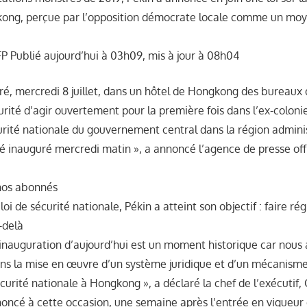
kong, perçue par l’opposition démocrate locale comme un moye
 Publié aujourd’hui à 03h09, mis à jour à 08h04
ré, mercredi 8 juillet, dans un hôtel de Hongkong des bureaux
rité d’agir ouvertement pour la première fois dans l’ex-coloni
urité nationale du gouvernement central dans la région adminis
 inauguré mercredi matin », a annoncé l’agence de presse offi
 nos abonnés
loi de sécurité nationale, Pékin a atteint son objectif : faire ré
-delà
inauguration d’aujourd’hui est un moment historique car nous 
ns la mise en œuvre d’un système juridique et d’un mécanism
curité nationale à Hongkong », a déclaré la chef de l’exécutif, 
noncé à cette occasion, une semaine après l’entrée en vigueur d