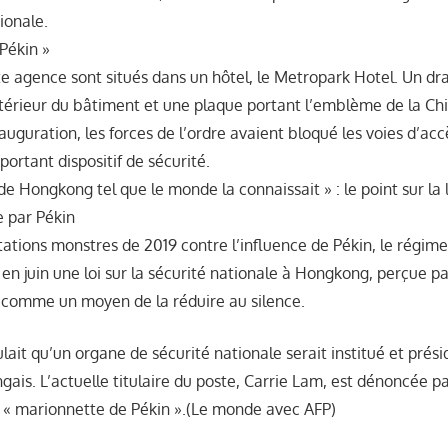
tionale.
Pékin »
te agence sont situés dans un hôtel, le Metropark Hotel. Un dr
xtérieur du bâtiment et une plaque portant l’emblème de la Ch
nauguration, les forces de l’ordre avaient bloqué les voies d’accè
ortant dispositif de sécurité.
 de Hongkong tel que le monde la connaissait » : le point sur la l
 par Pékin
tations monstres de 2019 contre l’influence de Pékin, le régime
en juin une loi sur la sécurité nationale à Hongkong, perçue pa
 comme un moyen de la réduire au silence.
ait qu’un organe de sécurité nationale serait institué et prési
gais. L’actuelle titulaire du poste, Carrie Lam, est dénoncée p
« marionnette de Pékin ».(Le monde avec AFP)