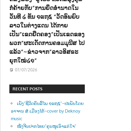
ກໍຄ້າຍກັບ”ການຍຶດອຳນາດໃນ
ວັນທີ ໒ ທັນ ໑໙໗໕ “ວັດອົພຍົບ
ລາວໃນຕ່າງແດນ ໄດ້ກາຍ
ເປັນ”ເຂດຍືດຄອງ”ເປັນເຂດຂອງ
ພວກ”ຜະເດັດການຄອມມຸນີສ ໄປ
ແລ້ວ”~ຂ່າວຈາກ”ລາວອິສຣະ
ຍຸກໃໝ່໒໑”
07/07/2026
RECENT POSTS
ເພັງ”ຊີວີດຄົນລີ້ໄພ ໑໙໗໕”~ປະພັນໂດຍ
ອາຈານ ສໍ.ເມືອງໄຕ້~cover by Deknoy
music
ໜັງຈີນປາກໄທຍ”ຄຸນໜູເອົາແຕ່ໃຈ”