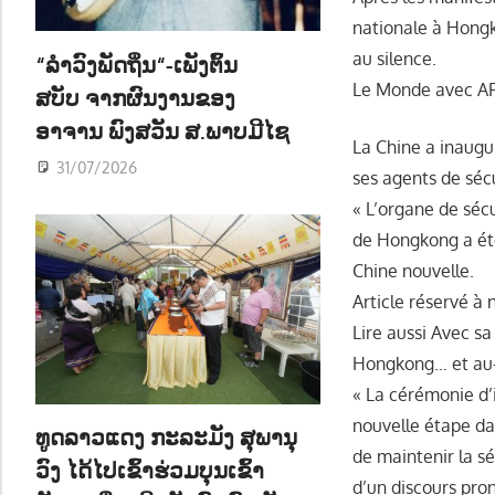
ນ
nationale à Hong
au silence.
“ລຳວົງພັດຖິ່ນ“-ເພັງຕົ້ນ
Le Monde avec AFP
ສບັບ ຈາກຜົນງານຂອງ
ອາຈານ ພົງສວັນ ສ.ພາບມີໄຊ
La Chine a inaugu
31/07/2026
ses agents de sécu
« L’organe de séc
de Hongkong a été
Chine nouvelle.
Article réservé à
Lire aussi Avec sa 
Hongkong… et au
« La cérémonie d’
nouvelle étape da
ທູດລາວແດງ ກະລະມັງ ສຸພານຸ
de maintenir la sé
ວົງ ໄດ້ໄປເຂົ້າຮ່ວມບຸນເຂົ້າ
d’un discours pro