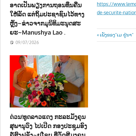
https://www.lemo
ອາດເປັນພຽງການຖອນທຶນຄືນ
de-securite-nati
ໃຫ້ລັດ ແຕ່ຖິ້ມປະຊາຊົນໄວ້ທາງ
ຫຼັງ~ຂ່າວຈາກມຸນິທິມະນຸດສະ
ຍະ~Manushya Lao .
Post
Previous
ເພັງຂອງ“ເມ ຢູ່ນາ“
Post:
09/07/2026
navigatio
ດ່ວນ!ທູດລາວແດງ ກະລະມັງຄຸນ
ສຸພານຸວົງ ໄປເປີດ ກອງປະຊູມອົງ
ຄ໌ສົງຝຣັ່ງ~ຢູໂຣບ ທີ່ວັດສີມຸງຄຸນ