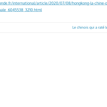
nde.fr/international/article/2020/07/08/hongkong-la-chine-
onale_6045538_3210.html
Next
Le chinois qui a raté l
Post:
n