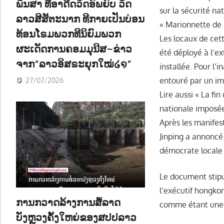
ພັນສາ ທີ່ອາດີດວັດອົພຍົບ ວັດ
sur la sécurité na
ລາວສີສັຕະນາກ ທີກາຍເປັນບ່ອນ
« Marionnette de 
ທ້ອນໂຣມພວກທີນິຍົມພວກ
Les locaux de cet
ຜະເດັດການຄອມມຸນີສ~ຂ່າວ
été déployé à l’e
ຈາກ”ລາວອິສຣະຍຸກໃໝ່໒໑”
installée. Pour l’i
entouré par un imp
27/07/2026
Lire aussi « La fin
nationale imposée
Après les manifes
Jinping a annoncé 
démocrate locale
Le document stipul
l’exécutif hongkon
ການກວາດລ້າງການສໍ້ລາດ
comme étant une 
ບັງຫຼວງຄັ້ງໃຫຍ່ຂອງສປປລາວ