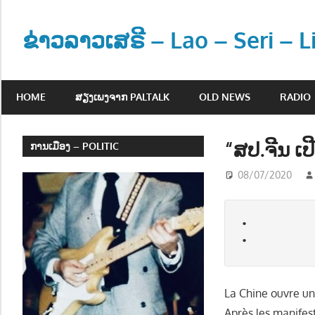
Skip
to
ຂ່າວລາວເສຣີ – Lao – Seri – 
content
ຂ່
າ
HOME
ສຽງເພງຈາກ PALTALK
OLD NEWS
RADIO
ວ
ແ
ລ
“ສປ.ຈີນ ເປ
ການເມືອງ – POLITIC
ະ
08/07/2020
ຂໍ້
ມູ
ນ
•           
ຂ່
•          
າ
ວ
ສ
La Chine ouvre un
າ
Après les manifest