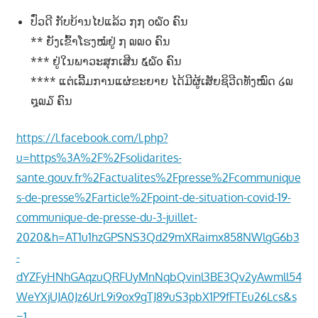
າ
ປົ່ວດີ ກັບບ້ານໄປແລ້ວ ໗໗ ໐໖໐ ຄົນ
ນ
** ຍັງເຂົ້າໂຮງໝໍຢູ່ ໗ ໙໙໐ ຄົນ
*** ຢູ່ໃນພາວະສຸກເສີນ ໕໖໐ ຄົນ
**** ແຕ່ເລີ້ມການແຜ່ຂະຍາຍ ໄດ້ມີຜູ້ເສັຍຊິວີດທັງໝົດ ໒໙
໘໙໓ ຄົນ
https://l.facebook.com/l.php?
u=https%3A%2F%2Fsolidarites-
sante.gouv.fr%2Factualites%2Fpresse%2Fcommunique
s-de-presse%2Farticle%2Fpoint-de-situation-covid-19-
communique-de-presse-du-3-juillet-
2020&h=AT1u1hzGPSNS3Qd29mXRaimx858NWlgG6b3
-
dYZFyHNhGAqzuQRFUyMnNqbQvinl3BE3Qv2yAwmll54
WeYXjUJA0Jz6UrL9i9ox9gTJ89uS3pbX1P9fFTEu26Lcs&s
=1