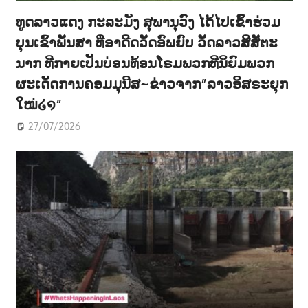
ທູດລາວແດງ ກະລະມັງ ສຸພານຸວົງ ໄດ້ໄປເຂົ້າຮ່ວມ
ບຸນເຂົ້າພັນສາ ທີ່ອາດີດວັດອົພຍົບ ວັດລາວສີສັຕະ
ນາກ ທີກາຍເປັນບ່ອນທ້ອນໂຣມພວກທີນິຍົມພວກ
ຜະເດັດການຄອມມຸນີສ~ຂ່າວຈາກ”ລາວອິສຣະຍຸກ
ໃໝ່໒໑”
27/07/2026