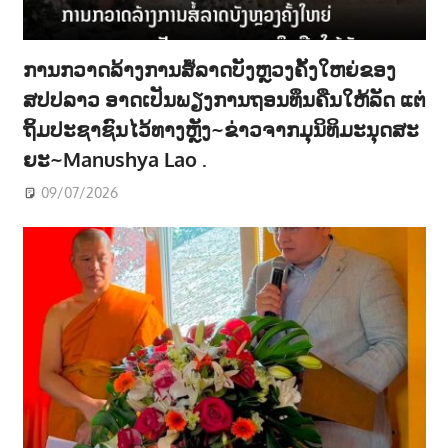
ການກວາດລ້າງການສໍ້ລາດບັງຫຼວງຄັ້ງໃຫຍ່ຂອງ
ສປປລາວ ອາດເປັນພຽງການຖອນທຶນຄືນໃຫ້ລັດ ແຕ່
ຖິ້ມປະຊາຊົນໄວ້ທາງຫຼັງ~ຂ່າວຈາກມຸນິທິມະນຸດສະ
ຍະ~Manushya Lao .
09/07/2026