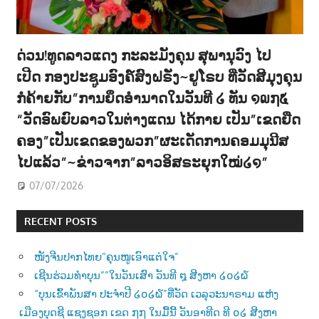
ດ່ວນ!ທູດລາວແດງ ກະລະມັງຄຸນ ສຸພານຸວົງ ໄປ
ເປີດ ກອງປະຊູມອົງຄ໌ສົງຝຣັ່ງ~ຢູໂຣບ ທີ່ວັດສີມຸງຄຸນ
ກໍຄ້າຍກັບ”ການຍຶດອຳນາດໃນວັນທີ ໒ ທັນ ໑໙໗໕
“ວັດອົພຍົບລາວໃນຕ່າງແດນ ໄດ້ກາຍ ເປັນ”ເຂດຍືດ
ຄອງ”ເປັນເຂດຂອງພວກ”ຜະເດັດການຄອມມຸນີສ
ໄປແລ້ວ”~ຂ່າວຈາກ”ລາວອິສຣະຍຸກໃໝ່໒໑”
07/07/2026
RECENT POSTS
ໜັງຈີນປາກໄທຍ”ຄຸນໜູເອົາແຕ່ໃຈ”
ເຊີນຮ່ວມທຳບຸນ””ໃນວັນເສົາ ວັນທີ ໘ ສີງຫາ ໒໐໒໖
“ບຸນເຂົ້າພັນສາ ປະຈຳປີ ໒໐໒໖”ທີ່ວັດ ເວລຸວະນາຣາມ ແຫ່ງ
ເມືອງບຸດຊີ ແຊງຊອກ ເຂດ ໗໗ ໃນມື້ນີ້ ວັນອາທີດ ທີ ໐໒ ສີງຫາ