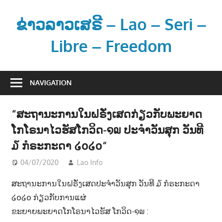
Skip
to
ຂ່າວລາວເສຣີ – Lao – Seri –
content
Libre – Freedom
ຂ່
າ
NAVIGATION
ວ
ແ
“ສະຖານະການໃນຝຣັ່ງເສດກ່ຽວກັບພະຍາດ
ລ
ໂກໂຣນາໄວຮັສໂກວິດ-໑໙ ປະຈຳວັນສຸກ ວັນທີ
ະ
ຂໍ້
໓ ກໍຣະກະດາ ໒໐໒໐“
ມູ
04/07/2020
Lao Info
ຂ່າວ - NEWS
ນ
ຂ່
ສະຖານະການໃນຝຣັ່ງເສດປະຈຳວັນສຸກ ວັນທີ ໓ ກໍຣະກະດາ
າ
໒໐໒໐ ກ່ຽວກັບການແຜ່
ວ
ຂະຍາຍພະຍາດໂກໂຣນາໄວຮັສ ໂກວິດ-໑໙ :
ສ