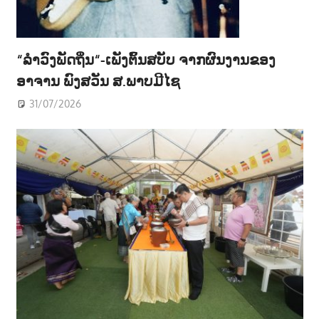
“ລຳວົງພັດຖິ່ນ“-ເພັງຕົ້ນສບັບ ຈາກຜົນງານຂອງ
ອາຈານ ພົງສວັນ ສ.ພາບມີໄຊ
31/07/2026