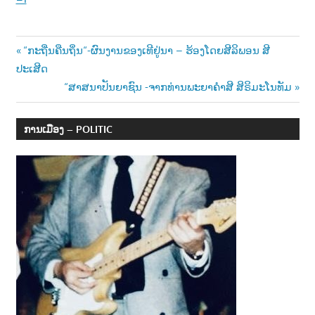
Post
Previous
“ກະຖີ່ນຄືນຖິ່ນ“-ຜົນງານຂອງເທີຢູ່ນາ – ຮ້ອງໂດຍສີລິພອນ ສີ
Post:
ປະເສີດ
navigation
Next
“ສາສນາປັນຍາຊົນ -ຈາກທ່ານພະຍາຄຳສີ ສິຣິມະໂນທັມ
Post:
ການເມືອງ – POLITIC