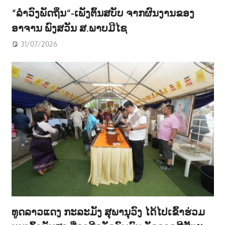
“ລຳວົງພັດຖິ່ນ“-ເພັງຕົ້ນສບັບ ຈາກຜົນງານຂອງ
ອາຈານ ພົງສວັນ ສ.ພາບມີໄຊ
31/07/2026
ທູດລາວແດງ ກະລະມັງ ສຸພານຸວົງ ໄດ້ໄປເຂົ້າຮ່ວມ