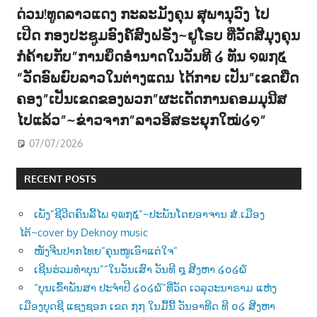
ດ່ວນ!ທູດລາວແດງ ກະລະມັງຄຸນ ສຸພານຸວົງ ໄປ
ເປີດ ກອງປະຊູມອົງຄ໌ສົງຝຣັ່ງ~ຢູໂຣບ ທີ່ວັດສີມຸງຄຸນ
ກໍຄ້າຍກັບ”ການຍຶດອຳນາດໃນວັນທີ ໒ ທັນ ໑໙໗໕
“ວັດອົພຍົບລາວໃນຕ່າງແດນ ໄດ້ກາຍ ເປັນ”ເຂດຍືດ
ຄອງ”ເປັນເຂດຂອງພວກ”ຜະເດັດການຄອມມຸນີສ
ໄປແລ້ວ”~ຂ່າວຈາກ”ລາວອິສຣະຍຸກໃໝ່໒໑”
07/07/2026
RECENT POSTS
ເພັງ”ຊີວີດຄົນລີ້ໄພ ໑໙໗໕”~ປະພັນໂດຍອາຈານ ສໍ.ເມືອງ
ໄຕ້~cover by Deknoy music
ໜັງຈີນປາກໄທຍ”ຄຸນໜູເອົາແຕ່ໃຈ”
ເຊີນຮ່ວມທຳບຸນ””ໃນວັນເສົາ ວັນທີ ໘ ສີງຫາ ໒໐໒໖
“ບຸນເຂົ້າພັນສາ ປະຈຳປີ ໒໐໒໖”ທີ່ວັດ ເວລຸວະນາຣາມ ແຫ່ງ
ເມືອງບຸດຊີ ແຊງຊອກ ເຂດ ໗໗ ໃນມື້ນີ້ ວັນອາທີດ ທີ ໐໒ ສີງຫາ