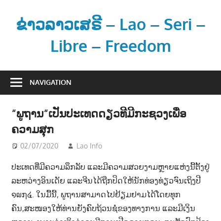
Skip
to
ຂ່າວລາວເສຣີ – Lao – Seri –
content
Libre – Freedom
ຂ່
າ
NAVIGATION
ວ
ແ
“ພູຖານ“ເປັນປະເທດດຽວທີມີກະຊວງເພື່ອ
ລ
ຄວາມສຸກ
ະ
ຂໍ້
02/07/2020
Lao Info
ຂ່າວ - NEWS
ມູ
ປະເທດທີ່ມີຄວາມລຶກລັບ ແລະມີຄວາມສວຍງາມຫຼາຍແຫ່ງນີ້ຕັ້ງຢູ່
ນ
ລະຫວ່າງອິນເດັຍ ແລະຈີນໄດ້ຖືກປິດໃຫ້ນັກທ່ອງທ່ຽວຈົນເຖິງປີ
ຂ່
າ
໑໙໗໔. ໃນມື້ນີ້, ພູຖານສາມາດໄປຢ້ຽມຢາມໄດ້ໂດຍທຸກ
ວ
ຄົນ,ສະໜອງໃຫ້ທ່ານຍັງຄົບຖ້ວນຊໍ່ຂອງທາງການ ແລະມີເງິນ
ສ