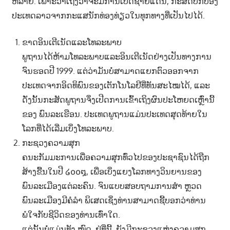
ຫລາຍ. ເພາະວ່າເຖິງວ່າຈະມີການເປີດຊາຍແດນ, ກະສັດປົກປ້ອງ
າ
ປະເທດລາວຈາກກະແສນັກທ່ອງທ່ຽວໃນທຸກທາງທີ່ເປັນໄປໄດ້.
ນ
ຂາດອິນເຕີເນັດແລະໂທລະພາບ
ພູຖານໄດ້ຫ້າມໂທລະພາບແລະອິນເຕີເນັດຢ່າງເປັນທາງການ
ຈົນຮອດປີ 1999. ແຕ່ວ່າມັນບໍ່ສາມາດແຍກຕົວອອກຈາກ
ປະເທດຈາກອິດທິພົນຂອງເຕັກໂນໂລຢີທີ່ທັນສະໄໝໄດ້, ແລະ
ດັ່ງນັ້ນກະສັດພູຖານຈຶ່ງເປີດການເຂົ້າເຖິງຜົນປະໂຫຍດເຫຼົ່ານີ້
ຂອງ ພົນລະເຮືອນ. ປະເທດພູຖານແມ່ນປະເທດສຸດທ້າຍໃນ
ໂລກທີ່ໄດ້ເລີ່ມເບິ່ງໂທລະພາບ.
ກະຊວງຄວາມສຸກ
ຄນະກັມມະການເພື່ອຄວາມສຸກທົ່ວໄປຂອງປະຊາຊົນໄດ້ຖືກ
ສ້າງຂື້ນໃນປີ ໒໐໐໘, ເພື່ອເບິ່ງແຍງໂລກທາງວິນຍານຂອງ
ພົນລະເມືອງແຕ່ລະຄົນ. ຈົນແບບສອບຖາມການສຳ ຫຼວດ
ພົນລະເມືອງມີຄໍລຳ ພິເສດເຊິ່ງທ່ານສາມາດຊີ້ບອກວ່າທ່ານ
ພໍໃຈກັບຊີວິດຂອງທ່ານເທົ່າໃດ.
ແຕ່ນັ້ນບໍ່ແມ່ນທັງ ໝົດ. ຢູ່ທີ່ນີ້, ຍັງມີກະຊວງແຫ່ງຄວາມສຸກ,