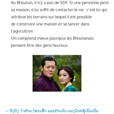
Au Bhoutan, il n’y a pas de SDF. Si une personne perd
sa maison, il lui suffit de contacter le roi : c’est lui qui
attribue les terrains sur lequel il est possible
de construire une maison et se lancer dans
l’agriculture.
On comprend mieux pourquoi les Bhoutanais
pensent être des gens heureux.
Post
Previous
“ຮົງກົງ :ໃຈຮ້າຍ,ໂສກເສົ້າ ແລະຢ້ານກົວ ຂອງນັກຕໍ່ສູ້ເພື່ອເພື່ອ