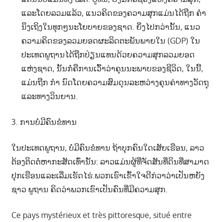
ແລະໂດຍລວມແລ້ວ, ແນວຄິດຂອງຄວາມສຸກແມ່ນໄດ້ຖືກ ຄຳ
ນຶງເຖິງໃນທຸກໆນະໂຍບາຍຂອງຊາດ. ຍິ່ງໄປກວ່ານັ້ນ, ແນວ
ຄວາມຄິດຂອງລວມຍອດຜະລິດຕະພັນພາຍໃນ (GDP) ໃນ
ປະເທດພູຖານໄດ້ຖືກປ່ຽນແທນດ້ວຍຄວາມສຸກລວມຍອດ
ແຫ່ງຊາດ, ນັ້ນກໍ່ຄືການເວົ້າວ່າຄຸນນະພາບຂອງຊີວິດ, ໃນນີ້,
ແມ່ນຖືກ ກຳ ນົດໂດຍຄວາມສົມດຸນລະຫວ່າງຄຸນຄ່າທາງວັດຖຸ
ແລະທາງວິນຍານ.
3. ການບໍ່ມີຄົນຂໍທານ
ໃນປະເທດພູຖານ, ບໍ່ມີຄົນຂໍທານ ຖ້າບຸກຄົນໃດເສັຍເຮືອນ, ລາວ
ຕ້ອງຕິດຕໍ່ຫາກະສັດເທົ່ານັ້ນ: ລາວແມ່ນຜູ້ທີ່ຈັດສັນທີ່ດິນທີ່ສາມາດ
ປຸກເຮືອນແລະເລີ່ມເຮັດໄຮ່.ພວກເຮົາເຂົ້າໃຈດີກ່ວາວ່າເປັນຫຍັງ
ຊາວ ພູຖານ ຄິດວ່າພວກເຂົາເປັນຄົນທີ່ມີຄວາມສຸກ.
Ce pays mystérieux et très pittoresque, situé entre