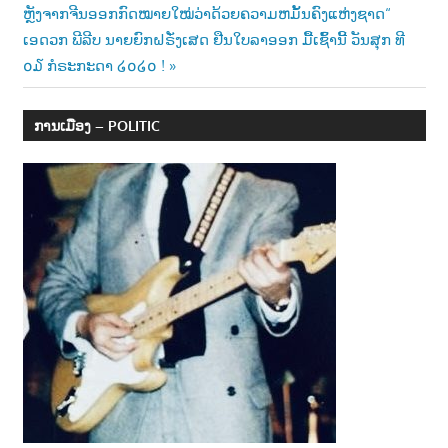
Post:
ຫຼັງຈາກຈີນອອກກົດໝາຍໃໝ່ວ່າດ້ວຍຄວາມຫມັ້ນຄົງແຫ່ງຊາດ“
navigation
Next
ເອດວກ ພີລີບ ນາຍຍົກຝຣັ່ງເສດ ຢືນໃບລາອອກ ມື້ເຊົ້ານີ້ ວັນສຸກ ທີ
Post:
໐໓ ກໍຣະກະດາ ໒໐໒໐ !
ການເມືອງ – POLITIC