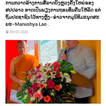
ການກວາດລ້າງການສໍ້ລາດບັງຫຼວງຄັ້ງໃຫຍ່ຂອງ
ສປປລາວ ອາດເປັນພຽງການຖອນທຶນຄືນໃຫ້ລັດ ແຕ່
ຖິ້ມປະຊາຊົນໄວ້ທາງຫຼັງ~ຂ່າວຈາກມຸນິທິມະນຸດສະ
ຍະ~Manushya Lao .
09/07/2026