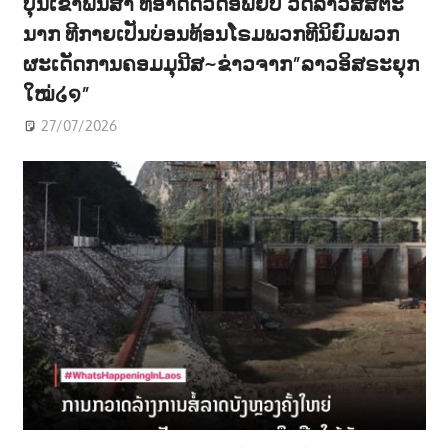
ບຸນເຂົ້າພັນສາ ທີ່ອາດີດວັດອົພຍົບ ວັດລາວສີສັຕະ
ນາກ ທີກາຍເປັນບ່ອນທ້ອນໂຣມພວກທີນິຍົມພວກ
ຜະເດັດການຄອມມຸນີສ~ຂ່າວຈາກ”ລາວອິສຣະຍຸກ
ໃໝ່໒໑”
27/07/2026